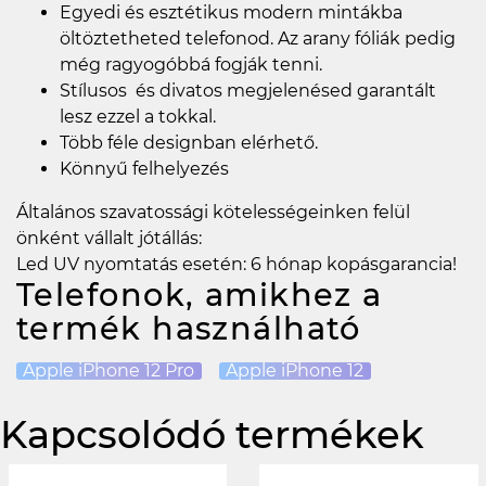
Egyedi és esztétikus modern mintákba
öltöztetheted telefonod. Az arany fóliák pedig
még ragyogóbbá fogják tenni.
Stílusos és divatos megjelenésed garantált
lesz ezzel a tokkal.
Több féle designban elérhető.
Könnyű felhelyezés
Általános szavatossági kötelességeinken felül
önként vállalt jótállás:
Led UV nyomtatás esetén: 6 hónap kopásgarancia!
Telefonok, amikhez a
termék használható
Apple iPhone 12 Pro
Apple iPhone 12
Kapcsolódó termékek