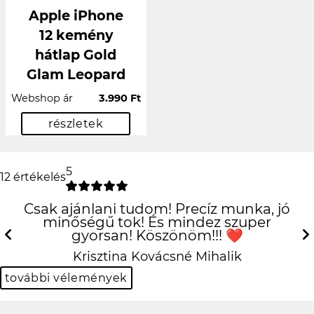
Apple iPhone
12 kemény
hátlap Gold
Glam Leopard
Webshop ár
3.990 Ft
részletek
5
12 értékelés
Csak ajánlani tudom! Precíz munka, jó
minőségű tok! És mindez szuper
gyorsan! Köszönöm!!! ❤️
Previous
N
Krisztina Kovácsné Mihalik
további vélemények