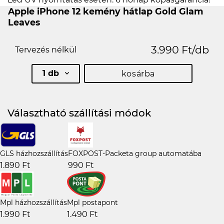
Apple iPhone 12 kemény hátlap Gold Glam
Leaves
3.990 Ft/db
Tervezés nélkül
1 db
kosárba
Választható szállítási módok
GLS házhozszállítás
FOXPOST-Packeta group automatába
1.890 Ft
990 Ft
Mpl házhozszállítás
Mpl postapont
1.990 Ft
1.490 Ft