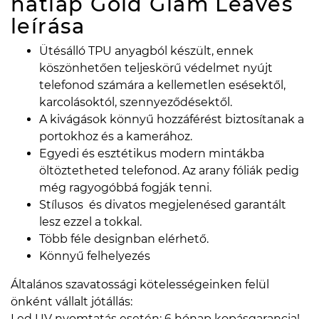
hátlap Gold Glam Leaves
leírása
Ütésálló TPU anyagból készült, ennek
köszönhetően teljeskörű védelmet nyújt
telefonod számára a kellemetlen esésektől,
karcolásoktól, szennyeződésektől.
A kivágások könnyű hozzáférést biztosítanak a
portokhoz és a kamerához.
Egyedi és esztétikus modern mintákba
öltöztetheted telefonod. Az arany fóliák pedig
még ragyogóbbá fogják tenni.
Stílusos és divatos megjelenésed garantált
lesz ezzel a tokkal.
Több féle designban elérhető.
Könnyű felhelyezés
Általános szavatossági kötelességeinken felül
önként vállalt jótállás:
Led UV nyomtatás esetén: 6 hónap kopásgarancia!