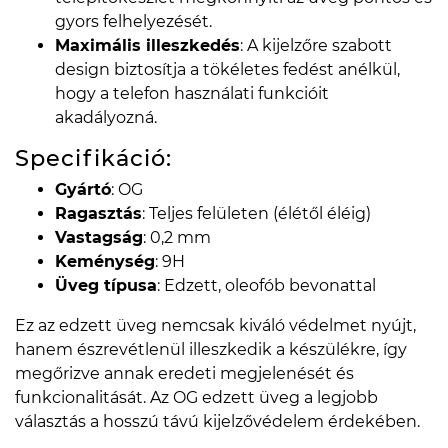
gyors felhelyezését.
Maximális illeszkedés
: A kijelzőre szabott
design biztosítja a tökéletes fedést anélkül,
hogy a telefon használati funkcióit
akadályozná.
Specifikáció:
Gyártó
: OG
Ragasztás
: Teljes felületen (élétől éléig)
Vastagság
: 0,2 mm
Keménység
: 9H
Üveg típusa
: Edzett, oleofób bevonattal
Ez az edzett üveg nemcsak kiváló védelmet nyújt,
hanem észrevétlenül illeszkedik a készülékre, így
megőrizve annak eredeti megjelenését és
funkcionalitását. Az OG edzett üveg a legjobb
választás a hosszú távú kijelzővédelem érdekében.