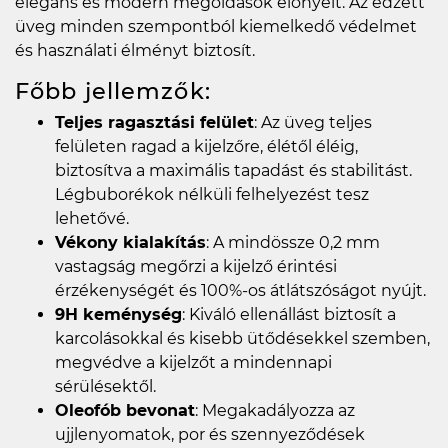
elegáns és modern megoldások előnyeit. Az edzett
üveg minden szempontból kiemelkedő védelmet
és használati élményt biztosít.
Főbb jellemzők:
Teljes ragasztási felület
: Az üveg teljes
felületen ragad a kijelzőre, élétől éléig,
biztosítva a maximális tapadást és stabilitást.
Légbuborékok nélküli felhelyezést tesz
lehetővé.
Vékony kialakítás
: A mindössze 0,2 mm
vastagság megőrzi a kijelző érintési
érzékenységét és 100%-os átlátszóságot nyújt.
9H keménység
: Kiváló ellenállást biztosít a
karcolásokkal és kisebb ütődésekkel szemben,
megvédve a kijelzőt a mindennapi
sérülésektől.
Oleofób bevonat
: Megakadályozza az
ujjlenyomatok, por és szennyeződések