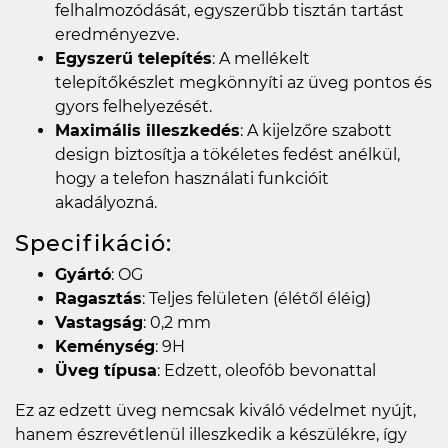
felhalmozódását, egyszerűbb tisztán tartást
eredményezve.
Egyszerű telepítés
: A mellékelt
telepítőkészlet megkönnyíti az üveg pontos és
gyors felhelyezését.
Maximális illeszkedés
: A kijelzőre szabott
design biztosítja a tökéletes fedést anélkül,
hogy a telefon használati funkcióit
akadályozná.
Specifikáció:
Gyártó
: OG
Ragasztás
: Teljes felületen (élétől éléig)
Vastagság
: 0,2 mm
Keménység
: 9H
Üveg típusa
: Edzett, oleofób bevonattal
Ez az edzett üveg nemcsak kiváló védelmet nyújt,
hanem észrevétlenül illeszkedik a készülékre, így