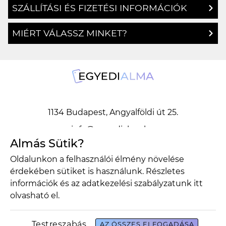
SZÁLLÍTÁSI ÉS FIZETÉSI INFORMÁCIÓK
MIÉRT VÁLASSZ MINKET?
1134 Budapest, Angyalföldi út 25.
info@egyedialma.hu
Almás Sütik?
Oldalunkon a felhasználói élmény növelése
1134 Budapest, Angyalföldi út 25.
érdekében sütiket is használunk. Részletes
info@egyedialma.hu
információk és az adatkezelési szabályzatunk
itt
olvasható el.
Adatkezelési szabályzat
Általános szerződési feltételek
Testreszabás
AZ ÖSSZES ELFOGADÁSA