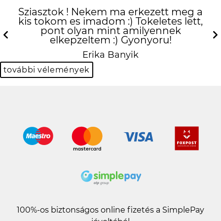
Sziasztok ! Nekem ma erkezett meg a
kis tokom es imadom :) Tokeletes lett,
pont olyan mint amilyennek
elkepzeltem :) Gyonyoru!
Previous
N
Erika Banyik
további vélemények
100%-os biztonságos online fizetés a SimplePay