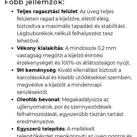
Főbb jellemzők:
Teljes ragasztási felület
: Az üveg teljes
felületen ragad a kijelzőre, élétől éléig,
biztosítva a maximális tapadást és stabilitást.
Légbuborékok nélküli felhelyezést tesz
lehetővé.
Vékony kialakítás
: A mindössze 0,2 mm
vastagság megőrzi a kijelző érintési
érzékenységét és 100%-os átlátszóságot nyújt.
9H keménység
: Kiváló ellenállást biztosít a
karcolásokkal és kisebb ütődésekkel szemben,
megvédve a kijelzőt a mindennapi
sérülésektől.
Oleofób bevonat
: Megakadályozza az
ujjlenyomatok, por és szennyeződések
felhalmozódását, egyszerűbb tisztán tartást
eredményezve.
Egyszerű telepítés
: A mellékelt
telepítőkészlet megkönnyíti az üveg pontos és