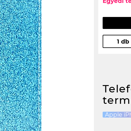
Egyedi t
1 db
Tele
term
Apple iP