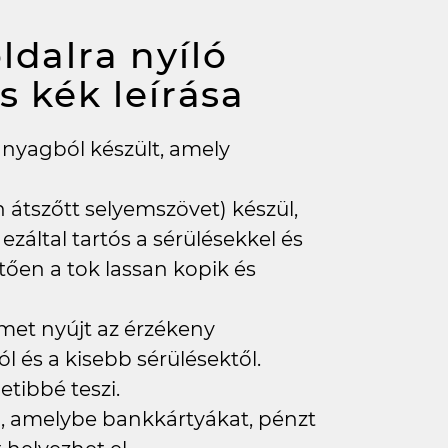
ldalra nyíló
os kék
leírása
anyagból készült, amely
 átszőtt selyemszövet) készül,
záltal tartós a sérülésekkel és
ően a tok lassan kopik és
met nyújt az érzékeny
l és a kisebb sérülésektől.
etibbé teszi.
eb, amelybe bankkártyákat, pénzt