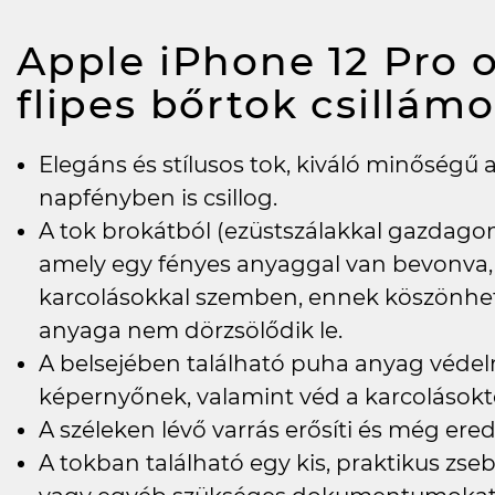
Apple iPhone 12 Pro o
flipes bőrtok csillám
Elegáns és stílusos tok, kiváló minőségű 
napfényben is csillog.
A tok brokátból (ezüstszálakkal gazdagon
amely egy fényes anyaggal van bevonva, e
karcolásokkal szemben, ennek köszönhet
anyaga nem dörzsölődik le.
A belsejében található puha anyag védel
képernyőnek, valamint véd a karcolásoktó
A széleken lévő varrás erősíti és még ered
A tokban található egy kis, praktikus zs