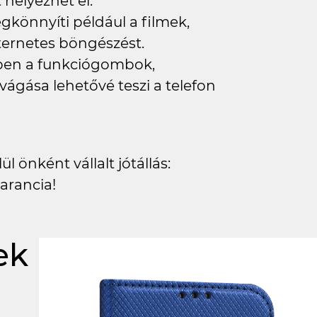
elyezhet el.
könnyíti például a filmek,
ternetes böngészést.
lyben a funkciógombok,
vágása lehetővé teszi a telefon
l önként vállalt jótállás:
arancia!
ek