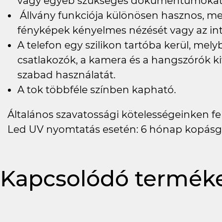
vagy egyéb szükséges dokumentumokat h
Állvány funkciója különösen hasznos, meg
fényképek kényelmes nézését vagy az in
A telefon egy szilikon tartóba kerül, me
csatlakozók, a kamera és a hangszórók ki
szabad használatát.
A tok többféle színben kapható.
Általános szavatossági kötelességeinken felü
Led UV nyomtatás esetén: 6 hónap kopásg
Kapcsolódó termék