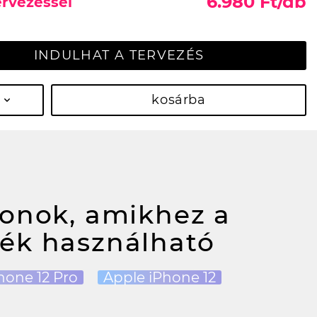
6.980 Ft/db
ervezéssel
INDULHAT A TERVEZÉS
kosárba
fonok, amikhez a
ék használható
hone 12 Pro
Apple iPhone 12