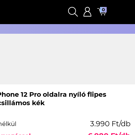
0
hone 12 Pro oldalra nyíló flipes
csillámos kék
3.990 Ft/db
nélkül