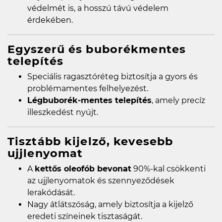
védelmét is, a hosszú távú védelem
érdekében.
Egyszerű és buborékmentes
telepítés
Speciális ragasztóréteg biztosítja a gyors és
problémamentes felhelyezést.
Légbuborék-mentes telepítés
, amely precíz
illeszkedést nyújt.
Tisztább kijelző, kevesebb
ujjlenyomat
A
kettős oleofób bevonat
90%-kal csökkenti
az ujjlenyomatok és szennyeződések
lerakódását.
Nagy átlátszóság, amely biztosítja a kijelző
eredeti színeinek tisztaságát.