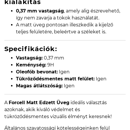
kialakítás
0,37 mm vastagság
, amely alig észrevehető,
így nem zavarja a tokok használatát.
A matt üveg pontosan illeszkedik a kijelző
teljes felületére, beleértve a széleket is.
Specifikációk:
Vastagság:
0,37 mm
Keménység:
9H
Oleofób bevonat:
Igen
Tükröződésmentes matt felület:
Igen
Magas átlátszóság:
Igen
A
Forcell Matt Edzett Üveg
ideális választás
azoknak, akik kiváló védelmet és
tükröződésmentes vizuális élményt keresnek!
Általános szavatossági kötelességeinken felül