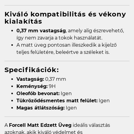
Kiváló kompatibilitás és vékony
kialakítás
0,37 mm vastagság
, amely alig észrevehető,
így nem zavarja a tokok használatát.
A matt üveg pontosan illeszkedik a kijelző
teljes felületére, beleértve a széleket is.
Specifikációk:
Vastagság:
0,37 mm
Keménység:
9H
Oleofób bevonat:
Igen
Tükröződésmentes matt felület:
Igen
Magas átlátszóság:
Igen
A
Forcell Matt Edzett Üveg
ideális választás
azoknak, akik kiváló védelmet és