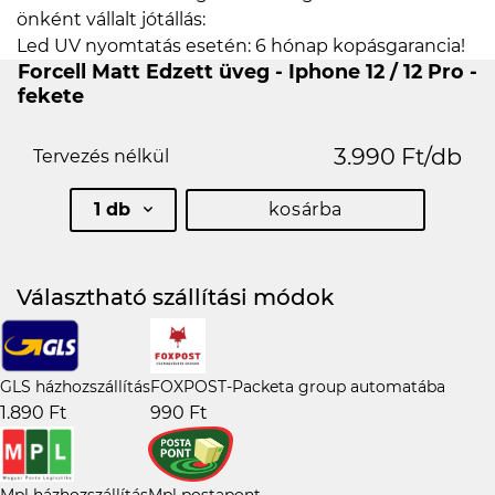
önként vállalt jótállás:
Led UV nyomtatás esetén: 6 hónap kopásgarancia!
Forcell Matt Edzett üveg - Iphone 12 / 12 Pro -
fekete
3.990 Ft/db
Tervezés nélkül
1 db
kosárba
Választható szállítási módok
GLS házhozszállítás
FOXPOST-Packeta group automatába
1.890 Ft
990 Ft
Mpl házhozszállítás
Mpl postapont