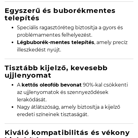
Egyszerű és buborékmentes
telepítés
Speciális ragasztóréteg biztosítja a gyors és
problémamentes felhelyezést.
Légbuborék-mentes telepítés
, amely precíz
illeszkedést nyújt.
Tisztább kijelző, kevesebb
ujjlenyomat
A
kettős oleofób bevonat
90%-kal csökkenti
az ujjlenyomatok és szennyeződések
lerakódását.
Nagy átlátszóság, amely biztosítja a kijelző
eredeti színeinek tisztaságát.
Kiváló kompatibilitás és vékony