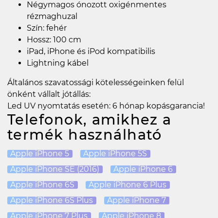
Négymagos ónozott oxigénmentes
rézmaghuzal
Szín: fehér
Hossz: 100 cm
iPad, iPhone és iPod kompatibilis
Lightning kábel
Általános szavatossági kötelességeinken felül
önként vállalt jótállás:
Led UV nyomtatás esetén: 6 hónap kopásgarancia!
Telefonok, amikhez a
termék használható
Apple iPhone 5
Apple iPhone 5S
Apple iPhone SE (2016)
Apple iPhone 6
Apple iPhone 6S
Apple iPhone 6 Plus
Apple iPhone 6S Plus
Apple iPhone 7
Apple iPhone 7 Plus
Apple iPhone 8