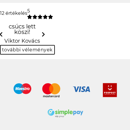
5
12 értékelés
csúcs lett köszi!
Previous
N
Viktor Kovács
további vélemények