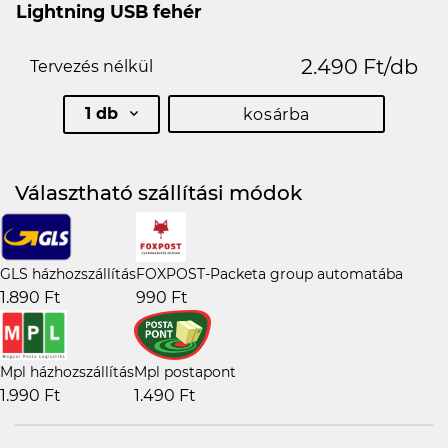
Lightning USB fehér
2.490 Ft/db
Tervezés nélkül
1 db
kosárba
Választható szállítási módok
GLS házhozszállítás
FOXPOST-Packeta group automatába
1.890 Ft
990 Ft
Mpl házhozszállítás
Mpl postapont
1.990 Ft
1.490 Ft