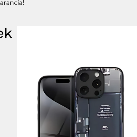
arancia!
ek