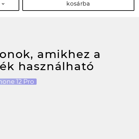
kosárba
fonok, amikhez a
ék használható
hone 12 Pro