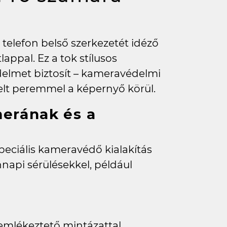
 telefon belső szerkezetét idéző
lappal. Ez a tok stílusos
delmet biztosít – kameravédelmi
lt peremmel a képernyő körül.
erának és a
eciális kameravédő kialakítás
napi sérülésekkel, például
 emlékeztető mintázattal