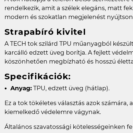
rendelkezik, amit a szélek elegáns, matt feke
modern és szokatlan megjelenést nyújtson
Strapabíró kivitel
A TECH tok szilárd TPU műanyagból készült,
karcálló edzett üveg borítja. A fejlett véd
köszönhetően megbízható és hosszú életta
Specifikációk:
Anyag:
TPU, edzett üveg (hátlap).
Ez a tok tökéletes választás azok számára, a
kiemelkedő védelemre vágynak.
Általános szavatossági kötelességeinken felü