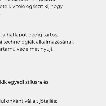
te kivitele egészít ki, hogy
.
 a hátlapot pedig tartós,
elmi technológiák alkalmazásának
rtamú védelmet nyújt.
kik egyedi stílusra és
l önként vállalt jótállás: