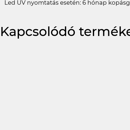
Led UV nyomtatás esetén: 6 hónap kopásg
Kapcsolódó termék