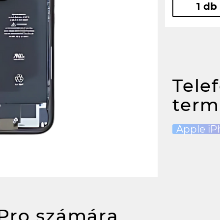
1 db
Tele
term
Apple iP
 Pro számára