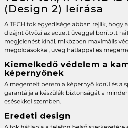
(Design 2)
leírása
A TECH tok egyedisége abban rejlik, hogy a
dizájnt ötvözi az edzett üveggel borított hát
megjelenést kínál, miközben maximális vé
megoldásokkal, üveg hátlappal és megeme
Kiemelkedő védelem a kam
képernyőnek
A megemelt perem a képernyő körül és a sp
garantálja a készülék biztonságát a minden
esésekkel szemben.
Eredeti design
A tok hátlapja a telefon belső szerkezetére