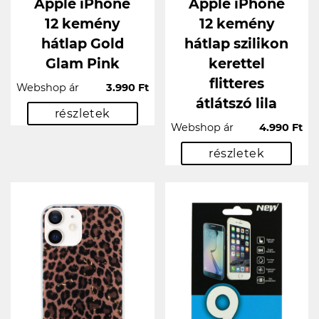
Apple iPhone
Apple iPhone
12 kemény
12 kemény
hátlap Gold
hátlap szilikon
Glam Pink
kerettel
flitteres
Webshop ár
3.990 Ft
átlátszó lila
részletek
Webshop ár
4.990 Ft
részletek