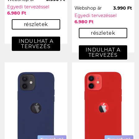
Egyedi tervezéssel
Webshop ár
3.990 Ft
6.980 Ft
Egyedi tervezéssel
6.980 Ft
részletek
részletek
INDULHAT A
TERVEZÉS
INDULHAT A
TERVEZÉS