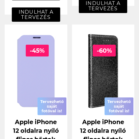
INDULHAT A
TERVEZÉS
INDULHAT A
TERVEZÉS
-45%
-60%
Tervezhető
Tervezhető
saját
saját
fotóval is!
fotóval is!
Apple iPhone
Apple iPhone
12 oldalra nyíló
12 oldalra nyíló