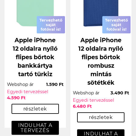
Tervezhető
Tervezhető
saját
saját
fotóval is!
fotóval is!
Apple iPhone
Apple iPhone
12 oldalra nyíló
12 oldalra nyíló
flipes bőrtok
flipes bőrtok
bankkártya
rombusz
tartó türkiz
mintás
sötétkék
Webshop ár
1.590 Ft
Egyedi tervezéssel
Webshop ár
3.490 Ft
4.590 Ft
Egyedi tervezéssel
6.480 Ft
részletek
részletek
INDULHAT A
TERVEZÉS
INDULHAT A