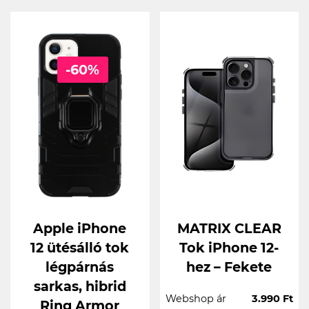
-60%
Apple iPhone
MATRIX CLEAR
12 ütésálló tok
Tok iPhone 12-
légpárnás
hez – Fekete
sarkas, hibrid
Webshop ár
3.990 Ft
Ring Armor