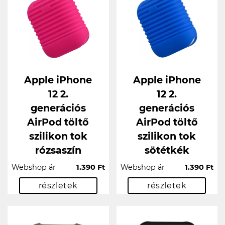
Apple iPhone
Apple iPhone
12 2.
12 2.
generációs
generációs
AirPod töltő
AirPod töltő
szilikon tok
szilikon tok
rózsaszín
sötétkék
Webshop ár
1.390 Ft
Webshop ár
1.390 Ft
részletek
részletek