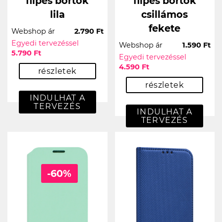
flipes bőrtok
flipes bőrtok
lila
csillámos
fekete
Webshop ár
2.790 Ft
Egyedi tervezéssel
Webshop ár
1.590 Ft
5.790 Ft
Egyedi tervezéssel
4.590 Ft
részletek
részletek
INDULHAT A
TERVEZÉS
INDULHAT A
TERVEZÉS
-60%