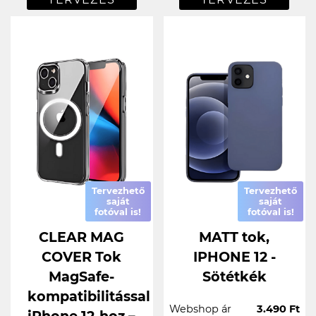
Tervezhető
Tervezhető
saját
saját
fotóval is!
fotóval is!
CLEAR MAG
MATT tok,
COVER Tok
IPHONE 12 -
MagSafe-
Sötétkék
kompatibilitással
Webshop ár
3.490 Ft