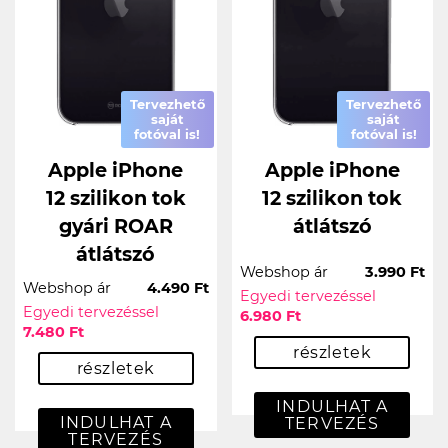
Tervezhető
Tervezhető
saját
saját
fotóval is!
fotóval is!
Apple iPhone
Apple iPhone
12 szilikon tok
12 szilikon tok
gyári ROAR
átlátszó
átlátszó
Webshop ár
3.990 Ft
Webshop ár
4.490 Ft
Egyedi tervezéssel
Egyedi tervezéssel
6.980 Ft
7.480 Ft
részletek
részletek
INDULHAT A
INDULHAT A
TERVEZÉS
TERVEZÉS