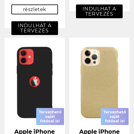
INDULHAT A
részletek
TERVEZÉS
INDULHAT A
TERVEZÉS
Tervezhető
Tervezhető
saját
saját
fotóval is!
fotóval is!
Apple iPhone
Apple iPhone