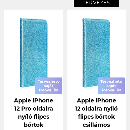
TERVEZÉS
Tervezhető
Tervezhető
saját
saját
fotóval is!
fotóval is!
Apple iPhone
Apple iPhone
12 Pro oldalra
12 oldalra nyíló
nyíló flipes
flipes bőrtok
bőrtok
csillámos