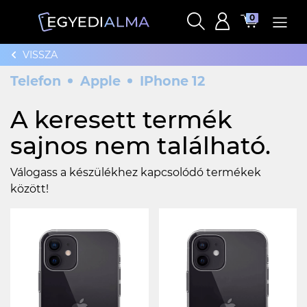
0
VISSZA
Telefon
Apple
IPhone 12
A keresett termék
sajnos nem található.
Válogass a készülékhez kapcsolódó termékek
között!