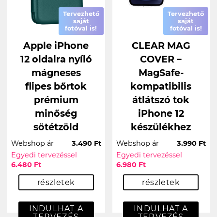
Tervezhető
Tervezhető
saját
saját
fotóval is!
fotóval is!
Apple iPhone
CLEAR MAG
12 oldalra nyíló
COVER –
mágneses
MagSafe-
flipes bőrtok
kompatibilis
prémium
átlátszó tok
minőség
iPhone 12
sötétzöld
készülékhez
Webshop ár
3.490 Ft
Webshop ár
3.990 Ft
Egyedi tervezéssel
Egyedi tervezéssel
6.480 Ft
6.980 Ft
részletek
részletek
INDULHAT A
INDULHAT A
TERVEZÉS
TERVEZÉS