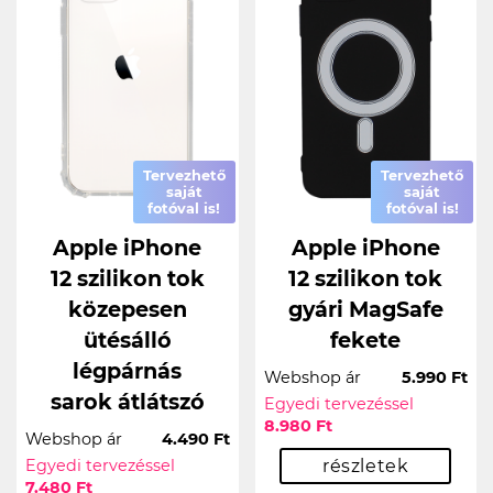
Tervezhető
Tervezhető
saját
saját
fotóval is!
fotóval is!
Apple iPhone
Apple iPhone
12 szilikon tok
12 szilikon tok
közepesen
gyári MagSafe
ütésálló
fekete
légpárnás
Webshop ár
5.990 Ft
sarok átlátszó
Egyedi tervezéssel
8.980 Ft
Webshop ár
4.490 Ft
Egyedi tervezéssel
részletek
7.480 Ft