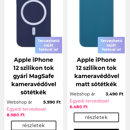
Tervezhető
Tervezhető
saját
saját
fotóval is!
fotóval is!
Apple iPhone
Apple iPhone
12 szilikon tok
12 szilikon tok
gyári MagSafe
kameravédővel
kameravédővel
matt sötétkék
sötétkék
Webshop ár
3.490 Ft
Egyedi tervezéssel
Webshop ár
5.990 Ft
6.480 Ft
Egyedi tervezéssel
8.980 Ft
részletek
részletek