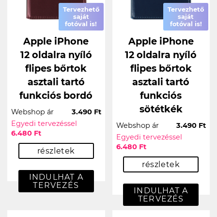
Tervezhető
Tervezhető
saját
saját
fotóval is!
fotóval is!
Apple iPhone
Apple iPhone
12 oldalra nyíló
12 oldalra nyíló
flipes bőrtok
flipes bőrtok
asztali tartó
asztali tartó
funkciós bordó
funkciós
sötétkék
Webshop ár
3.490 Ft
Egyedi tervezéssel
Webshop ár
3.490 Ft
6.480 Ft
Egyedi tervezéssel
6.480 Ft
részletek
részletek
INDULHAT A
TERVEZÉS
INDULHAT A
TERVEZÉS