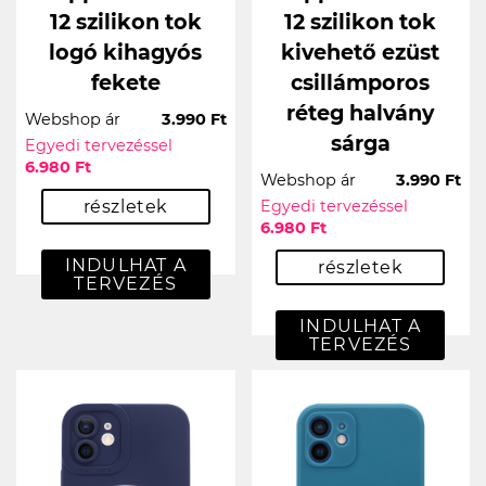
12 szilikon tok
12 szilikon tok
logó kihagyós
kivehető ezüst
fekete
csillámporos
réteg halvány
Webshop ár
3.990 Ft
sárga
Egyedi tervezéssel
6.980 Ft
Webshop ár
3.990 Ft
részletek
Egyedi tervezéssel
6.980 Ft
INDULHAT A
részletek
TERVEZÉS
INDULHAT A
TERVEZÉS