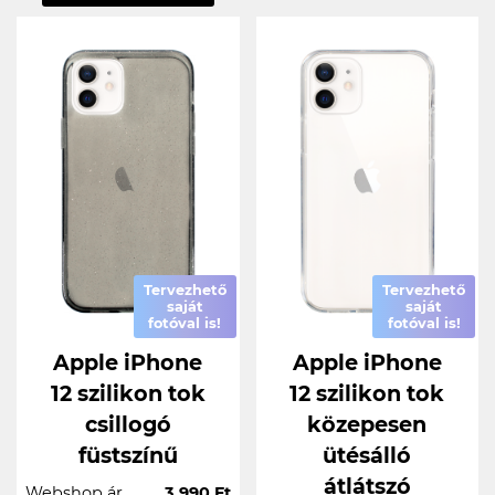
Tervezhető
Tervezhető
saját
saját
fotóval is!
fotóval is!
Apple iPhone
Apple iPhone
12 szilikon tok
12 szilikon tok
csillogó
közepesen
füstszínű
ütésálló
átlátszó
Webshop ár
3.990 Ft