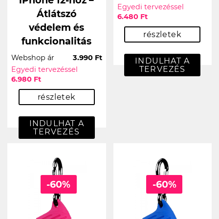
iPhone 12-hoz –
Egyedi tervezéssel
Átlátszó
6.480 Ft
védelem és
részletek
funkcionalitás
Webshop ár
3.990 Ft
INDULHAT A
TERVEZÉS
Egyedi tervezéssel
6.980 Ft
részletek
INDULHAT A
TERVEZÉS
-60%
-60%