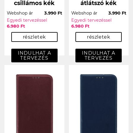
csillámos kék
átlátszó kék
Webshop ár
3.990 Ft
Webshop ár
3.990 Ft
Egyedi tervezéssel
Egyedi tervezéssel
6.980 Ft
6.980 Ft
részletek
részletek
INDULHAT A
INDULHAT A
TERVEZÉS
TERVEZÉS