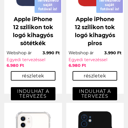
Tervezhető
Tervezhető
saját
saját
fotóval is!
fotóval is!
Apple iPhone
Apple iPhone
12 szilikon tok
12 szilikon tok
logó kihagyós
logó kihagyós
sötétkék
piros
Webshop ár
3.990 Ft
Webshop ár
3.990 Ft
Egyedi tervezéssel
Egyedi tervezéssel
6.980 Ft
6.980 Ft
részletek
részletek
INDULHAT A
INDULHAT A
TERVEZÉS
TERVEZÉS