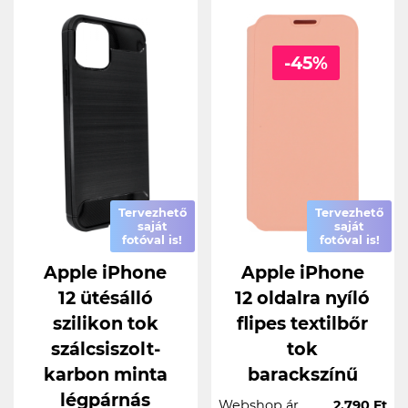
-45%
Tervezhető
Tervezhető
saját
saját
fotóval is!
fotóval is!
Apple iPhone
Apple iPhone
12 ütésálló
12 oldalra nyíló
szilikon tok
flipes textilbőr
szálcsiszolt-
tok
karbon minta
barackszínű
légpárnás
Webshop ár
2.790 Ft