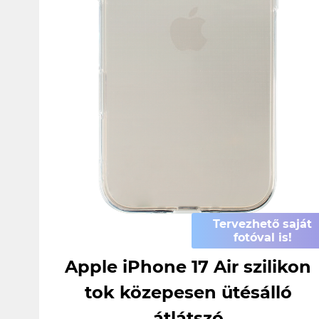
Tervezhető saját
fotóval is!
Apple iPhone 17 Air szilikon
tok közepesen ütésálló
átlátszó