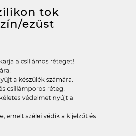
ilikon tok
szín/ezüst
karja a csillámos réteget!
ára.
yújt a készülék számára.
 és csillámporos réteg.
kéletes védelmet nyújt a
, emelt szélei védik a kijelzőt és