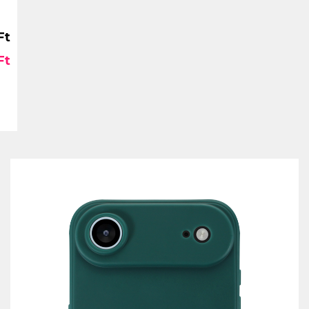
Ft
Ft