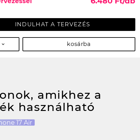
6.480 Ft/db
ervezéssel
INDULHAT A TERVEZÉS
kosárba
fonok, amikhez a
ék használható
hone 17 Air