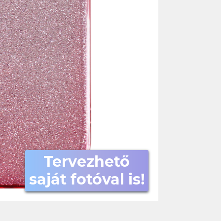
Tervezhető
saját fotóval is!