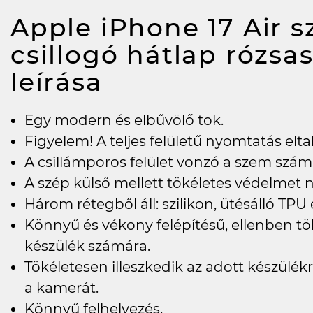
Apple iPhone 17 Air sz
csillogó hátlap rózsa
leírása
Egy modern és elbűvölő tok.
Figyelem! A teljes felületű nyomtatás elta
A csillámporos felület vonzó a szem szám
A szép külső mellett tökéletes védelmet n
Három rétegből áll: szilikon, ütésálló TPU
Könnyű és vékony felépítésű, ellenben tö
készülék számára.
Tökéletesen illeszkedik az adott készülékre
a kamerát.
Könnyű felhelyezés.