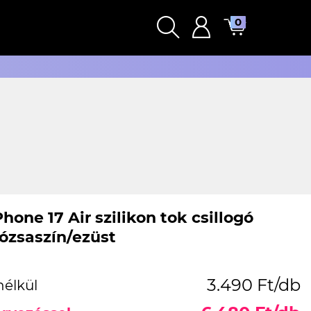
0
hone 17 Air szilikon tok csillogó
rózsaszín/ezüst
3.490 Ft/db
nélkül