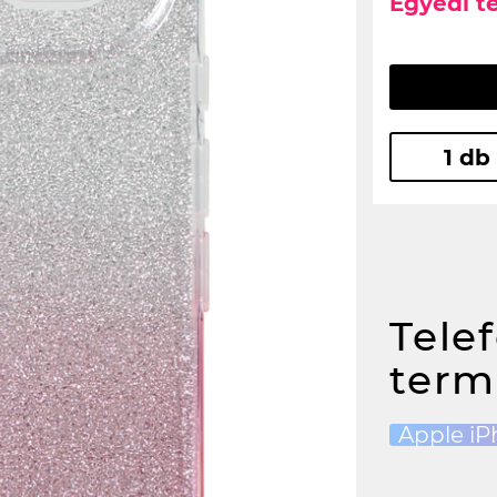
Egyedi t
1 db
Tele
term
Apple iP