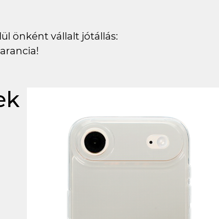
l önként vállalt jótállás:
arancia!
ek