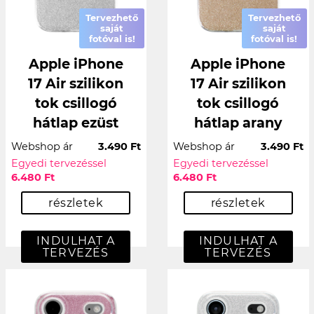
Tervezhető
Tervezhető
saját
saját
fotóval is!
fotóval is!
Apple iPhone
Apple iPhone
17 Air szilikon
17 Air szilikon
tok csillogó
tok csillogó
hátlap ezüst
hátlap arany
Webshop ár
3.490 Ft
Webshop ár
3.490 Ft
Egyedi tervezéssel
Egyedi tervezéssel
6.480 Ft
6.480 Ft
részletek
részletek
INDULHAT A
INDULHAT A
TERVEZÉS
TERVEZÉS