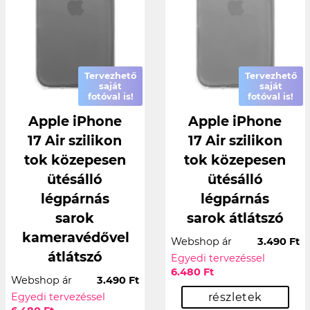
Tervezhető
Tervezhető
saját
saját
fotóval is!
fotóval is!
Apple iPhone
Apple iPhone
17 Air szilikon
17 Air szilikon
tok közepesen
tok közepesen
ütésálló
ütésálló
légpárnás
légpárnás
sarok
sarok átlátszó
kameravédővel
Webshop ár
3.490 Ft
átlátszó
Egyedi tervezéssel
6.480 Ft
Webshop ár
3.490 Ft
Egyedi tervezéssel
részletek