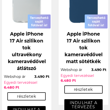
Tervezhető
Tervezhető
saját
saját
fotóval is!
fotóval is!
Apple iPhone
Apple iPhone
17 Air szilikon
17 Air szilikon
tok
tok
ultravékony
kameravédővel
kameravédővel
matt sötétkék
átlátszó
Webshop ár
3.490 Ft
Egyedi tervezéssel
Webshop ár
3.490 Ft
6.480 Ft
Egyedi tervezéssel
6.480 Ft
részletek
részletek
INDULHAT A
TERVEZÉS
INDULHAT A