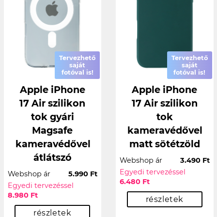
Tervezhető
Tervezhető
saját
saját
fotóval is!
fotóval is!
Apple iPhone
Apple iPhone
17 Air szilikon
17 Air szilikon
tok gyári
tok
Magsafe
kameravédővel
kameravédővel
matt sötétzöld
átlátszó
Webshop ár
3.490 Ft
Egyedi tervezéssel
Webshop ár
5.990 Ft
6.480 Ft
Egyedi tervezéssel
8.980 Ft
részletek
részletek