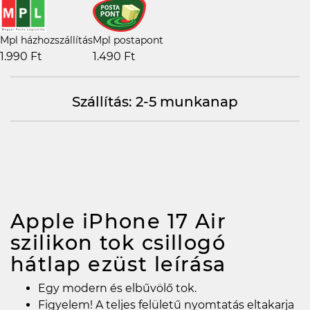
Mpl házhozszállítás
Mpl postapont
1.990 Ft
1.490 Ft
Szállítás: 2-5 munkanap
Apple iPhone 17 Air
szilikon tok csillogó
hátlap ezüst
leírása
Egy modern és elbűvölő tok.
Figyelem! A teljes felületű nyomtatás eltakarja