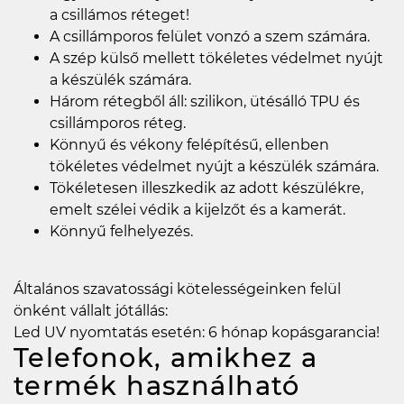
a csillámos réteget!
A csillámporos felület vonzó a szem számára.
A szép külső mellett tökéletes védelmet nyújt
a készülék számára.
Három rétegből áll: szilikon, ütésálló TPU és
csillámporos réteg.
Könnyű és vékony felépítésű, ellenben
tökéletes védelmet nyújt a készülék számára.
Tökéletesen illeszkedik az adott készülékre,
emelt szélei védik a kijelzőt és a kamerát.
Könnyű felhelyezés.
Általános szavatossági kötelességeinken felül
önként vállalt jótállás:
Led UV nyomtatás esetén: 6 hónap kopásgarancia!
Telefonok, amikhez a
termék használható