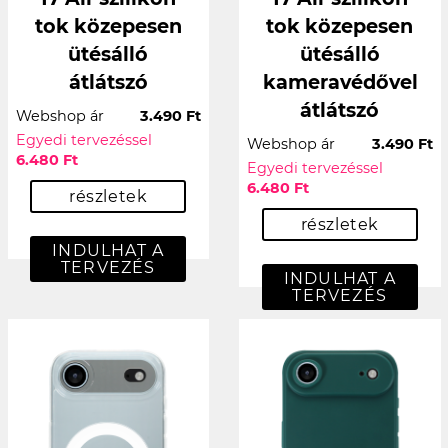
tok közepesen
tok közepesen
ütésálló
ütésálló
átlátszó
kameravédővel
átlátszó
Webshop ár
3.490 Ft
Egyedi tervezéssel
Webshop ár
3.490 Ft
6.480 Ft
Egyedi tervezéssel
6.480 Ft
részletek
részletek
INDULHAT A
TERVEZÉS
INDULHAT A
TERVEZÉS