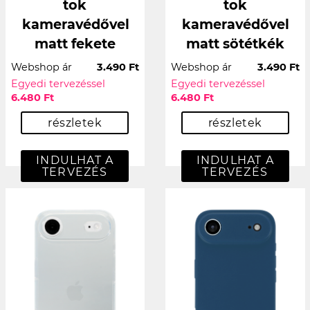
tok
tok
kameravédővel
kameravédővel
matt fekete
matt sötétkék
Webshop ár
3.490 Ft
Webshop ár
3.490 Ft
Egyedi tervezéssel
Egyedi tervezéssel
6.480 Ft
6.480 Ft
részletek
részletek
INDULHAT A
INDULHAT A
TERVEZÉS
TERVEZÉS