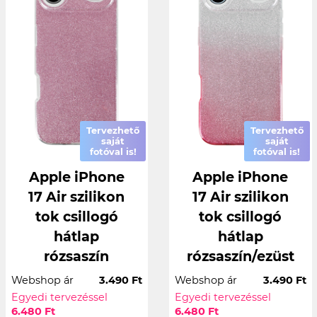
Tervezhető
Tervezhető
saját
saját
fotóval is!
fotóval is!
Apple iPhone
Apple iPhone
17 Air szilikon
17 Air szilikon
tok csillogó
tok csillogó
hátlap
hátlap
rózsaszín
rózsaszín/ezüst
Webshop ár
3.490 Ft
Webshop ár
3.490 Ft
Egyedi tervezéssel
Egyedi tervezéssel
6.480 Ft
6.480 Ft