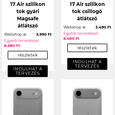
17 Air szilikon
17 Air szilikon
tok gyári
tok csillogó
Magsafe
átlátszó
átlátszó
Webshop ár
3.490 Ft
Egyedi tervezéssel
Webshop ár
5.990 Ft
6.480 Ft
Egyedi tervezéssel
8.980 Ft
részletek
részletek
INDULHAT A
TERVEZÉS
INDULHAT A
TERVEZÉS