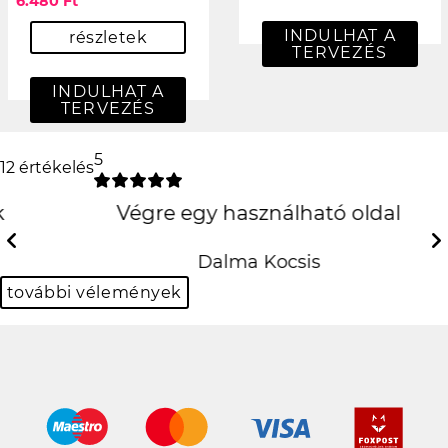
6.480 Ft
INDULHAT A
részletek
TERVEZÉS
INDULHAT A
TERVEZÉS
5
12 értékelés
Végre egy használható
oldal
Previous
Next
Dalma Kocsis
további vélemények