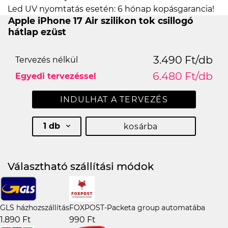
Led UV nyomtatás esetén: 6 hónap kopásgarancia!
Apple iPhone 17 Air szilikon tok csillogó
hátlap ezüst
3.490 Ft/db
Tervezés nélkül
6.480 Ft/db
Egyedi tervezéssel
INDULHAT A TERVEZÉS
1 db
kosárba
Választható szállítási módok
GLS házhozszállítás
FOXPOST-Packeta group automatába
1.890 Ft
990 Ft