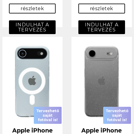
részletek
részletek
INDULHAT A
INDULHAT A
TERVEZÉS
TERVEZÉS
Tervezhető
Tervezhető
saját
saját
fotóval is!
fotóval is!
Apple iPhone
Apple iPhone