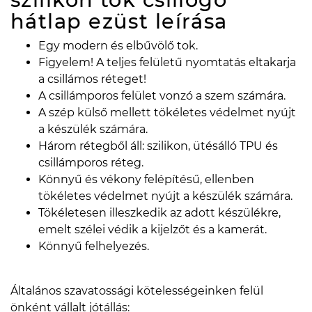
hátlap ezüst
leírása
Egy modern és elbűvölő tok.
Figyelem! A teljes felületű nyomtatás eltakarja
a csillámos réteget!
A csillámporos felület vonzó a szem számára.
A szép külső mellett tökéletes védelmet nyújt
a készülék számára.
Három rétegből áll: szilikon, ütésálló TPU és
csillámporos réteg.
Könnyű és vékony felépítésű, ellenben
tökéletes védelmet nyújt a készülék számára.
Tökéletesen illeszkedik az adott készülékre,
emelt szélei védik a kijelzőt és a kamerát.
Könnyű felhelyezés.
Általános szavatossági kötelességeinken felül
önként vállalt jótállás: