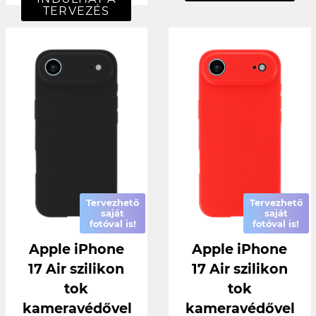
TERVEZÉS
Tervezhető
Tervezhető
saját
saját
fotóval is!
fotóval is!
Apple iPhone
Apple iPhone
17 Air szilikon
17 Air szilikon
tok
tok
kameravédővel
kameravédővel