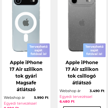
Tervezhető
Tervezhető
saját
saját
fotóval is!
fotóval is!
Apple iPhone
Apple iPhone
17 Air szilikon
17 Air szilikon
tok gyári
tok csillogó
Magsafe
átlátszó
átlátszó
Webshop ár
3.490 Ft
Egyedi tervezéssel
Webshop ár
5.990 Ft
6.480 Ft
Egyedi tervezéssel