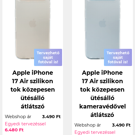
Tervezhető
Tervezhető
saját
saját
fotóval is!
fotóval is!
Apple iPhone
Apple iPhone
17 Air szilikon
17 Air szilikon
tok közepesen
tok közepesen
ütésálló
ütésálló
átlátszó
kameravédővel
átlátszó
Webshop ár
3.490 Ft
Egyedi tervezéssel
Webshop ár
3.490 Ft
6.480 Ft
Egyedi tervezéssel