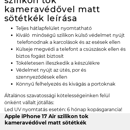
szilikon tok
kameravédővel matt
sötétkék
leírása
Teljes hátlapfelület nyomtatható
Kíváló minőségű szilikon külső védelmet nyújt
telefonodnak a karcolások és az esések ellen
Külseje megvédi a telefont a csúszások ellen és
biztos fogást biztosít
Tökéletesen illeszkedik a készülékre
Védelmet nyújt az ütés, por és
szennyeződések ellen
Könnyű felhelyezés és kivágás a portoknak
Általános szavatossági kötelességeinken felül
önként vállalt jótállás:
Led UV nyomtatás esetén: 6 hónap kopásgarancia!
Apple iPhone 17 Air szilikon tok
kameravédővel matt sötétkék