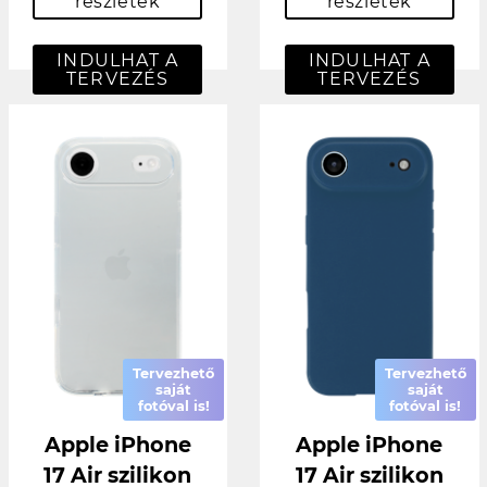
részletek
részletek
INDULHAT A
INDULHAT A
TERVEZÉS
TERVEZÉS
Tervezhető
Tervezhető
saját
saját
fotóval is!
fotóval is!
Apple iPhone
Apple iPhone
17 Air szilikon
17 Air szilikon