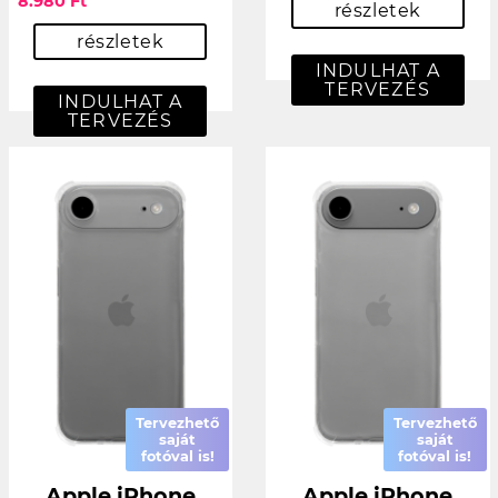
8.980 Ft
részletek
részletek
INDULHAT A
TERVEZÉS
INDULHAT A
TERVEZÉS
Tervezhető
Tervezhető
saját
saját
fotóval is!
fotóval is!
Apple iPhone
Apple iPhone