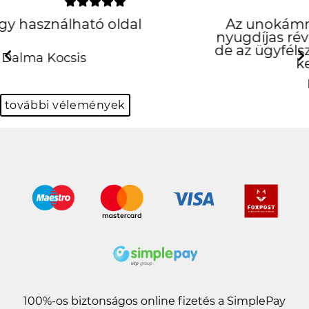
Az unokámnak rendeltem egy tokot,
nyugdíjas révén nem sok hozzáértéssel,
de az ügyfélszolgálatos hölgyek nagyon
kedvesek voltak.
Previous
N
Károlyné Nagy
további vélemények
100%-os biztonságos online fizetés a SimplePay