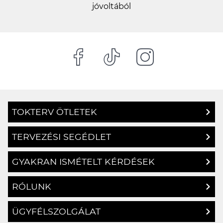
jóvoltából
TOKTERV ÖTLETEK
TERVEZÉSI SEGÉDLET
GYAKRAN ISMÉTELT KÉRDÉSEK
RÓLUNK
ÜGYFÉLSZOLGÁLAT