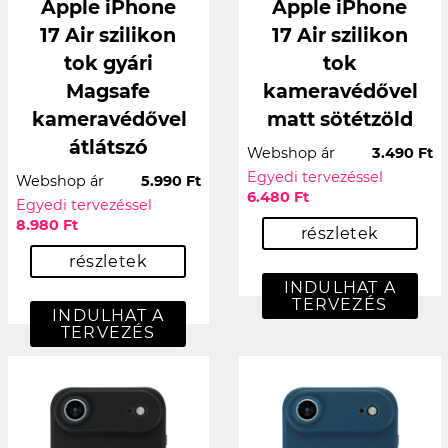
Apple iPhone
Apple iPhone
17 Air szilikon
17 Air szilikon
tok gyári
tok
Magsafe
kameravédővel
kameravédővel
matt sötétzöld
átlátszó
Webshop ár
3.490 Ft
Egyedi tervezéssel
Webshop ár
5.990 Ft
6.480 Ft
Egyedi tervezéssel
8.980 Ft
részletek
részletek
INDULHAT A
TERVEZÉS
INDULHAT A
TERVEZÉS