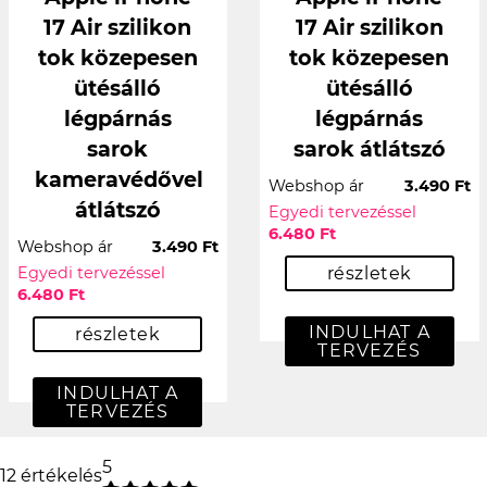
17 Air szilikon
17 Air szilikon
tok közepesen
tok közepesen
ütésálló
ütésálló
légpárnás
légpárnás
sarok
sarok átlátszó
kameravédővel
Webshop ár
3.490 Ft
átlátszó
Egyedi tervezéssel
6.480 Ft
Webshop ár
3.490 Ft
Egyedi tervezéssel
részletek
6.480 Ft
INDULHAT A
részletek
TERVEZÉS
INDULHAT A
TERVEZÉS
5
12 értékelés