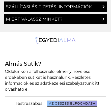
SZÁLLÍTÁSI ÉS FIZETÉSI INFORMÁCIÓK
MIÉRT VÁLASSZ MINKET?
1134 Budapest, Angyalföldi út 25.
Almás Sütik?
info@egyedialma.hu
Oldalunkon a felhasználói élmény növelése
érdekében sütiket is használunk. Részletes
1134 Budapest, Angyalföldi út 25.
információk és az adatkezelési szabályzatunk
itt
olvasható el.
info@egyedialma.hu
Testreszabás
AZ ÖSSZES ELFOGADÁSA
Adatkezelési szabályzat
Általános szerződési feltételek