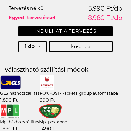
5.990 Ft/db
Tervezés nélkül
8.980 Ft/db
Egyedi tervezéssel
INDULHAT A TERVEZÉS
1 db
kosárba
Választható szállítási módok
GLS házhozszállítás
FOXPOST-Packeta group automatába
1.890 Ft
990 Ft
Mpl házhozszállítás
Mpl postapont
1.990 Ft
1.490 Ft