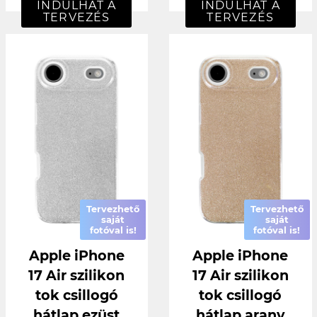
INDULHAT A
INDULHAT A
TERVEZÉS
TERVEZÉS
Tervezhető
Tervezhető
saját
saját
fotóval is!
fotóval is!
Apple iPhone
Apple iPhone
17 Air szilikon
17 Air szilikon
tok csillogó
tok csillogó
hátlap ezüst
hátlap arany