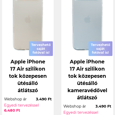
Tervezhető
Tervezhető
saját
saját
fotóval is!
fotóval is!
Apple iPhone
Apple iPhone
17 Air szilikon
17 Air szilikon
tok közepesen
tok közepesen
ütésálló
ütésálló
átlátszó
kameravédővel
átlátszó
Webshop ár
3.490 Ft
Egyedi tervezéssel
Webshop ár
3.490 Ft
6.480 Ft
Egyedi tervezéssel