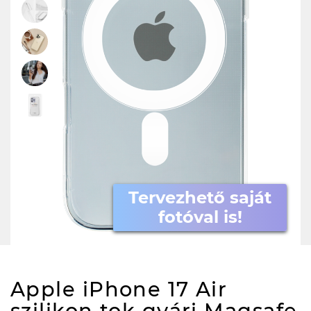
Tervezhető saját
fotóval is!
Apple iPhone 17 Air
szilikon tok gyári Magsafe