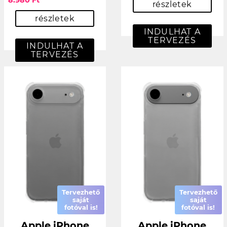
8.980 Ft
részletek
részletek
INDULHAT A
TERVEZÉS
INDULHAT A
TERVEZÉS
Tervezhető
Tervezhető
saját
saját
fotóval is!
fotóval is!
Apple iPhone
Apple iPhone