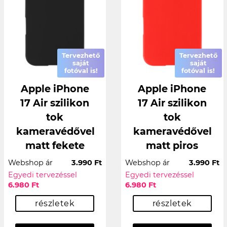
Tervezhető
Tervezhető
saját
saját
fotóval is!
fotóval is!
Apple iPhone
Apple iPhone
17 Air szilikon
17 Air szilikon
tok
tok
kameravédővel
kameravédővel
matt fekete
matt piros
Webshop ár
3.990 Ft
Webshop ár
3.990 Ft
Egyedi tervezéssel
Egyedi tervezéssel
6.980 Ft
6.980 Ft
részletek
részletek