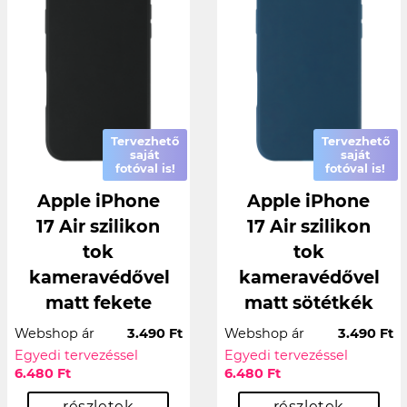
Tervezhető
Tervezhető
saját
saját
fotóval is!
fotóval is!
Apple iPhone
Apple iPhone
17 Air szilikon
17 Air szilikon
tok
tok
kameravédővel
kameravédővel
matt fekete
matt sötétkék
Webshop ár
3.490 Ft
Webshop ár
3.490 Ft
Egyedi tervezéssel
Egyedi tervezéssel
6.480 Ft
6.480 Ft
részletek
részletek