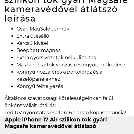
kameravédővel átlátszó
leírása
Gyári MagSafe termék
Extra ütésálló
Karcsú kivitel
Beépített mágnes
Extra gyors vezeték nélküli töltés
Más kiegészítők vonzása és együttműködése
Könnyű hozzáférés a portokhoz és a
kezelőpanelekhez
Könnyű felhelyezés
Általános szavatossági kötelességeinken felül
önként vállalt jótállás:
Led UV nyomtatás esetén: 6 hónap kopásgarancia!
Apple iPhone 17 Air szilikon tok gyári
Magsafe kameravédővel átlátszó