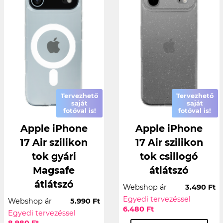
Tervezhető
Tervezhető
saját
saját
fotóval is!
fotóval is!
Apple iPhone
Apple iPhone
17 Air szilikon
17 Air szilikon
tok gyári
tok csillogó
Magsafe
átlátszó
átlátszó
Webshop ár
3.490 Ft
Egyedi tervezéssel
Webshop ár
5.990 Ft
6.480 Ft
Egyedi tervezéssel