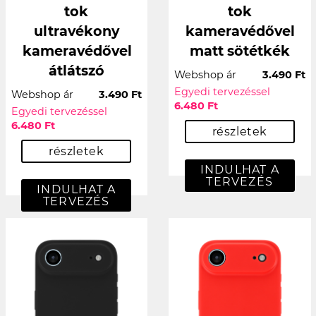
tok
tok
ultravékony
kameravédővel
kameravédővel
matt sötétkék
átlátszó
Webshop ár
3.490 Ft
Egyedi tervezéssel
Webshop ár
3.490 Ft
6.480 Ft
Egyedi tervezéssel
6.480 Ft
részletek
részletek
INDULHAT A
TERVEZÉS
INDULHAT A
TERVEZÉS