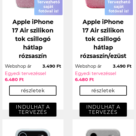
Tervezhető
Tervezhető
saját
saját
fotóval is!
fotóval is!
Apple iPhone
Apple iPhone
17 Air szilikon
17 Air szilikon
tok csillogó
tok csillogó
hátlap
hátlap
rózsaszín
rózsaszín/ezüst
Webshop ár
3.490 Ft
Webshop ár
3.490 Ft
Egyedi tervezéssel
Egyedi tervezéssel
6.480 Ft
6.480 Ft
részletek
részletek
INDULHAT A
INDULHAT A
TERVEZÉS
TERVEZÉS