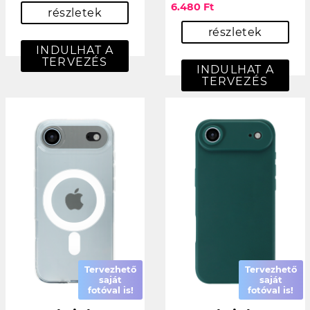
6.480 Ft
részletek
részletek
INDULHAT A
TERVEZÉS
INDULHAT A
TERVEZÉS
Tervezhető
Tervezhető
saját
saját
fotóval is!
fotóval is!