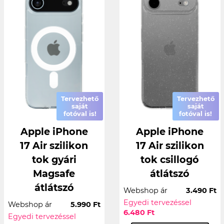
Tervezhető
Tervezhető
saját
saját
fotóval is!
fotóval is!
Apple iPhone
Apple iPhone
17 Air szilikon
17 Air szilikon
tok gyári
tok csillogó
Magsafe
átlátszó
átlátszó
Webshop ár
3.490 Ft
Egyedi tervezéssel
Webshop ár
5.990 Ft
6.480 Ft
Egyedi tervezéssel