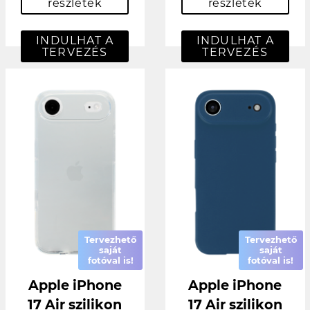
részletek
részletek
INDULHAT A
INDULHAT A
TERVEZÉS
TERVEZÉS
Tervezhető
Tervezhető
saját
saját
fotóval is!
fotóval is!
Apple iPhone
Apple iPhone
17 Air szilikon
17 Air szilikon