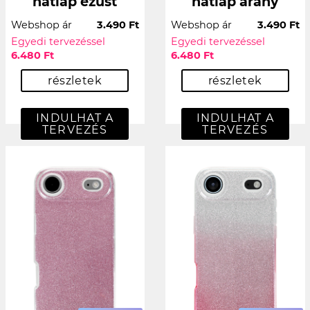
hátlap ezüst
hátlap arany
Webshop ár
3.490 Ft
Webshop ár
3.490 Ft
Egyedi tervezéssel
Egyedi tervezéssel
6.480 Ft
6.480 Ft
részletek
részletek
INDULHAT A
INDULHAT A
TERVEZÉS
TERVEZÉS