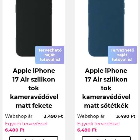
Tervezhető
Tervezhető
saját
saját
fotóval is!
fotóval is!
Apple iPhone
Apple iPhone
17 Air szilikon
17 Air szilikon
tok
tok
kameravédővel
kameravédővel
matt fekete
matt sötétkék
Webshop ár
3.490 Ft
Webshop ár
3.490 Ft
Egyedi tervezéssel
Egyedi tervezéssel
6.480 Ft
6.480 Ft