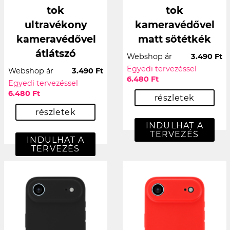
tok
tok
ultravékony
kameravédővel
kameravédővel
matt sötétkék
átlátszó
Webshop ár
3.490 Ft
Egyedi tervezéssel
Webshop ár
3.490 Ft
6.480 Ft
Egyedi tervezéssel
6.480 Ft
részletek
részletek
INDULHAT A
TERVEZÉS
INDULHAT A
TERVEZÉS