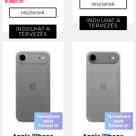
8.980 Ft
részletek
részletek
INDULHAT A
TERVEZÉS
INDULHAT A
TERVEZÉS
Tervezhető
Tervezhető
saját
saját
fotóval is!
fotóval is!