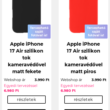
Tervezhető
Tervezhető
saját
saját
fotóval is!
fotóval is!
Apple iPhone
Apple iPhone
17 Air szilikon
17 Air szilikon
tok
tok
kameravédővel
kameravédővel
matt fekete
matt piros
Webshop ár
3.990 Ft
Webshop ár
3.990 Ft
Egyedi tervezéssel
Egyedi tervezéssel
6.980 Ft
6.980 Ft
részletek
részletek