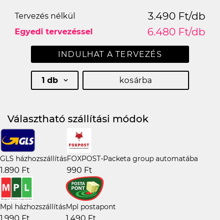
3.490 Ft/db
Tervezés nélkül
6.480 Ft/db
Egyedi tervezéssel
INDULHAT A TERVEZÉS
1 db
kosárba
Választható szállítási módok
GLS házhozszállítás
FOXPOST-Packeta group automatába
1.890 Ft
990 Ft
Mpl házhozszállítás
Mpl postapont
1.990 Ft
1.490 Ft