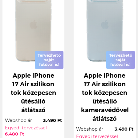
Tervezhető
Tervezhető
saját
saját
fotóval is!
fotóval is!
Apple iPhone
Apple iPhone
17 Air szilikon
17 Air szilikon
tok közepesen
tok közepesen
ütésálló
ütésálló
átlátszó
kameravédővel
átlátszó
Webshop ár
3.490 Ft
Egyedi tervezéssel
Webshop ár
3.490 Ft
6.480 Ft
Egyedi tervezéssel