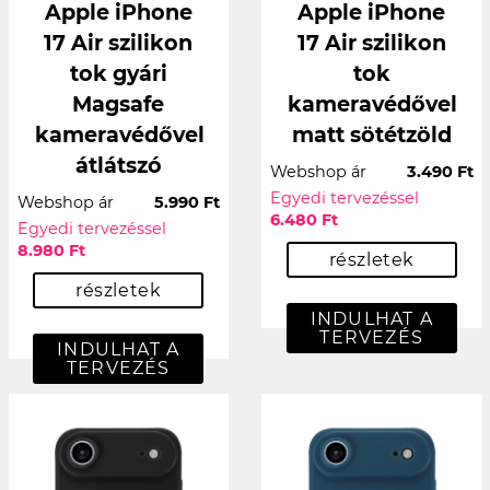
Apple iPhone
Apple iPhone
17 Air szilikon
17 Air szilikon
tok gyári
tok
Magsafe
kameravédővel
kameravédővel
matt sötétzöld
átlátszó
Webshop ár
3.490 Ft
Egyedi tervezéssel
Webshop ár
5.990 Ft
6.480 Ft
Egyedi tervezéssel
8.980 Ft
részletek
részletek
INDULHAT A
TERVEZÉS
INDULHAT A
TERVEZÉS