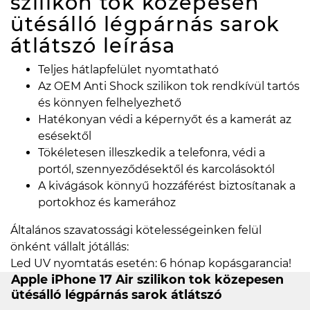
szilikon tok közepesen
ütésálló légpárnás sarok
átlátszó
leírása
Teljes hátlapfelület nyomtatható
Az OEM Anti Shock szilikon tok rendkívül tartós
és könnyen felhelyezhető
Hatékonyan védi a képernyőt és a kamerát az
esésektől
Tökéletesen illeszkedik a telefonra, védi a
portól, szennyeződésektől és karcolásoktól
A kivágások könnyű hozzáférést biztosítanak a
portokhoz és kamerához
Általános szavatossági kötelességeinken felül
önként vállalt jótállás:
Led UV nyomtatás esetén: 6 hónap kopásgarancia!
Apple iPhone 17 Air szilikon tok közepesen
ütésálló légpárnás sarok átlátszó