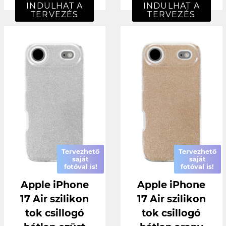
INDULHAT A
INDULHAT A
TERVEZÉS
TERVEZÉS
Tervezhető
Tervezhető
saját
saját
fotóval is!
fotóval is!
Apple iPhone
Apple iPhone
17 Air szilikon
17 Air szilikon
tok csillogó
tok csillogó