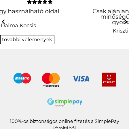
Csak ajánlani tudom! Precíz munka, jó
minőségű tok! És mindez szuper
gyorsan! Köszönöm!!! ❤️
Previous
N
Krisztina Kovácsné Mihalik
további vélemények
100%-os biztonságos online fizetés a SimplePay
jóvoltából