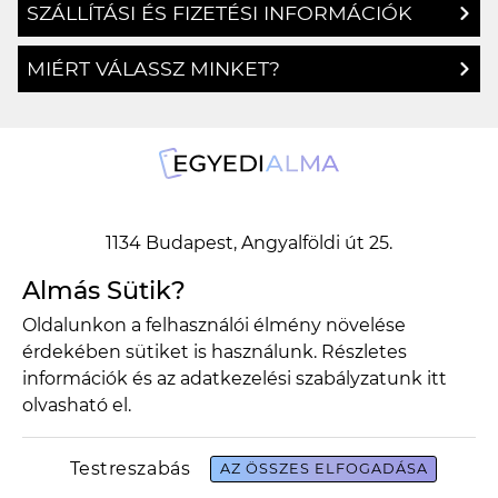
SZÁLLÍTÁSI ÉS FIZETÉSI INFORMÁCIÓK
MIÉRT VÁLASSZ MINKET?
1134 Budapest, Angyalföldi út 25.
info@egyedialma.hu
Almás Sütik?
Oldalunkon a felhasználói élmény növelése
érdekében sütiket is használunk. Részletes
1134 Budapest, Angyalföldi út 25.
információk és az adatkezelési szabályzatunk
itt
info@egyedialma.hu
olvasható el.
Adatkezelési szabályzat
Általános szerződési feltételek
Testreszabás
AZ ÖSSZES ELFOGADÁSA