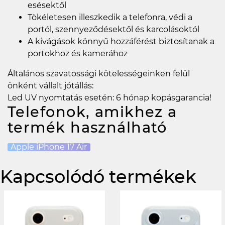
esésektől
Tökéletesen illeszkedik a telefonra, védi a
portól, szennyeződésektől és karcolásoktól
A kivágások könnyű hozzáférést biztosítanak a
portokhoz és kamerához
Általános szavatossági kötelességeinken felül
önként vállalt jótállás:
Led UV nyomtatás esetén: 6 hónap kopásgarancia!
Telefonok, amikhez a
termék használható
Apple iPhone 17 Air
Kapcsolódó termékek