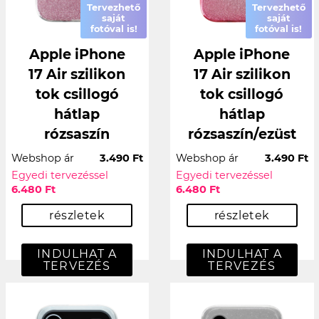
Tervezhető
Tervezhető
saját
saját
fotóval is!
fotóval is!
Apple iPhone
Apple iPhone
17 Air szilikon
17 Air szilikon
tok csillogó
tok csillogó
hátlap
hátlap
rózsaszín
rózsaszín/ezüst
Webshop ár
3.490 Ft
Webshop ár
3.490 Ft
Egyedi tervezéssel
Egyedi tervezéssel
6.480 Ft
6.480 Ft
részletek
részletek
INDULHAT A
INDULHAT A
TERVEZÉS
TERVEZÉS