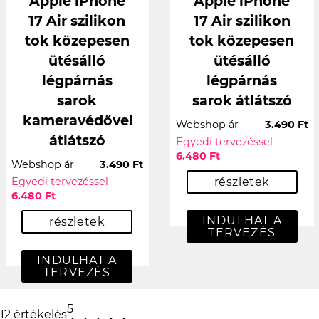
Apple iPhone
Apple iPhone
17 Air szilikon
17 Air szilikon
tok közepesen
tok közepesen
ütésálló
ütésálló
légpárnás
légpárnás
sarok
sarok átlátszó
kameravédővel
Webshop ár
3.490 Ft
átlátszó
Egyedi tervezéssel
6.480 Ft
Webshop ár
3.490 Ft
Egyedi tervezéssel
részletek
6.480 Ft
INDULHAT A
részletek
TERVEZÉS
INDULHAT A
TERVEZÉS
5
12 értékelés