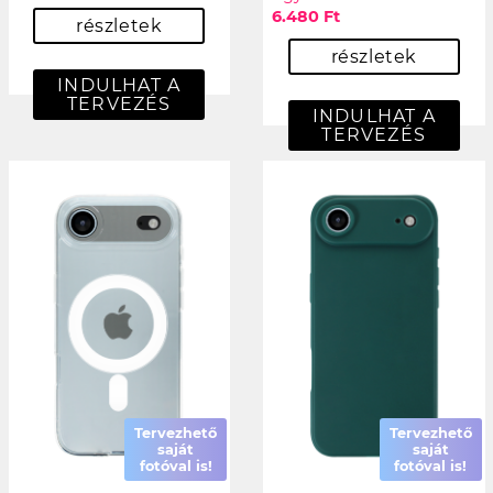
6.480 Ft
részletek
részletek
INDULHAT A
TERVEZÉS
INDULHAT A
TERVEZÉS
Tervezhető
Tervezhető
saját
saját
fotóval is!
fotóval is!