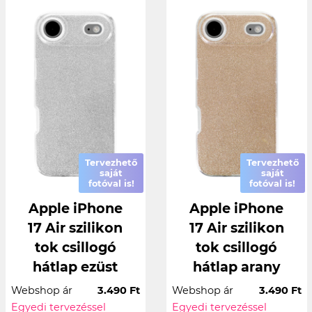
Tervezhető
Tervezhető
saját
saját
fotóval is!
fotóval is!
Apple iPhone
Apple iPhone
17 Air szilikon
17 Air szilikon
tok csillogó
tok csillogó
hátlap ezüst
hátlap arany
Webshop ár
3.490 Ft
Webshop ár
3.490 Ft
Egyedi tervezéssel
Egyedi tervezéssel