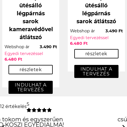
ütésálló
ütésálló
légpárnás
légpárnás
sarok
sarok átlátszó
kameravédővel
Webshop ár
3.490 Ft
átlátszó
Egyedi tervezéssel
6.480 Ft
Webshop ár
3.490 Ft
Egyedi tervezéssel
részletek
6.480 Ft
INDULHAT A
részletek
TERVEZÉS
INDULHAT A
TERVEZÉS
5
12 értékelés
csúcs lett
köszi!