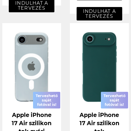
INDULHAT A
TERVEZÉS
INDULHAT A
TERVEZÉS
Tervezhető
Tervezhető
saját
saját
fotóval is!
fotóval is!
Apple iPhone
Apple iPhone
17 Air szilikon
17 Air szilikon