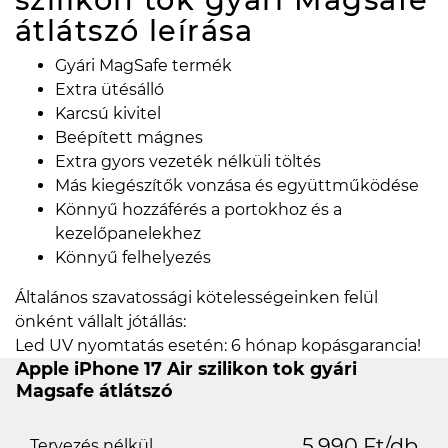
átlátszó
leírása
Gyári MagSafe termék
Extra ütésálló
Karcsú kivitel
Beépített mágnes
Extra gyors vezeték nélküli töltés
Más kiegészítők vonzása és együttműködése
Könnyű hozzáférés a portokhoz és a
kezelőpanelekhez
Könnyű felhelyezés
Általános szavatossági kötelességeinken felül
önként vállalt jótállás:
Led UV nyomtatás esetén: 6 hónap kopásgarancia!
Apple iPhone 17 Air szilikon tok gyári
Magsafe átlátszó
5.990 Ft/db
Tervezés nélkül