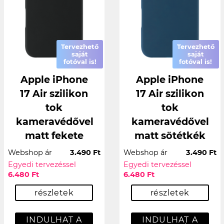
Tervezhető
Tervezhető
saját
saját
fotóval is!
fotóval is!
Apple iPhone
Apple iPhone
17 Air szilikon
17 Air szilikon
tok
tok
kameravédővel
kameravédővel
matt fekete
matt sötétkék
Webshop ár
3.490 Ft
Webshop ár
3.490 Ft
Egyedi tervezéssel
Egyedi tervezéssel
6.480 Ft
6.480 Ft
részletek
részletek
INDULHAT A
INDULHAT A