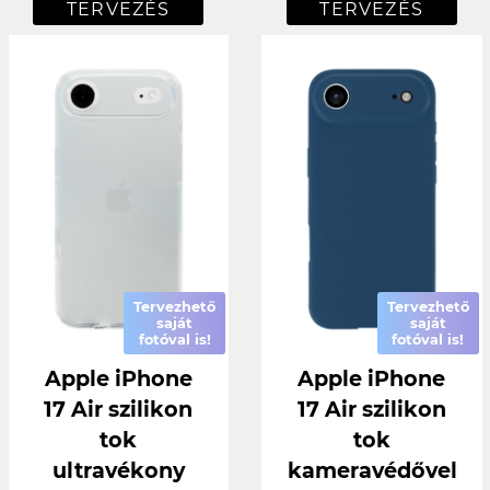
TERVEZÉS
TERVEZÉS
Tervezhető
Tervezhető
saját
saját
fotóval is!
fotóval is!
Apple iPhone
Apple iPhone
17 Air szilikon
17 Air szilikon
tok
tok
ultravékony
kameravédővel