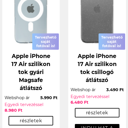
Tervezhető
Tervezhető
saját
saját
fotóval is!
fotóval is!
Apple iPhone
Apple iPhone
17 Air szilikon
17 Air szilikon
tok gyári
tok csillogó
Magsafe
átlátszó
átlátszó
Webshop ár
3.490 Ft
Egyedi tervezéssel
Webshop ár
5.990 Ft
6.480 Ft
Egyedi tervezéssel
8.980 Ft
részletek
részletek