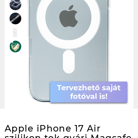
Tervezhető saját
fotóval is!
Apple iPhone 17 Air
szilikon tok gyári Magsafe