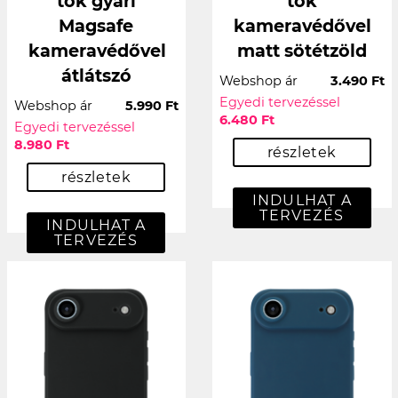
tok gyári
tok
Magsafe
kameravédővel
kameravédővel
matt sötétzöld
átlátszó
Webshop ár
3.490 Ft
Egyedi tervezéssel
Webshop ár
5.990 Ft
6.480 Ft
Egyedi tervezéssel
8.980 Ft
részletek
részletek
INDULHAT A
TERVEZÉS
INDULHAT A
TERVEZÉS