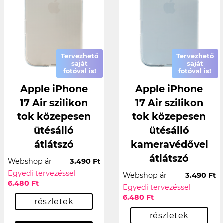
Tervezhető
Tervezhető
saját
saját
fotóval is!
fotóval is!
Apple iPhone
Apple iPhone
17 Air szilikon
17 Air szilikon
tok közepesen
tok közepesen
ütésálló
ütésálló
átlátszó
kameravédővel
átlátszó
Webshop ár
3.490 Ft
Egyedi tervezéssel
Webshop ár
3.490 Ft
6.480 Ft
Egyedi tervezéssel
6.480 Ft
részletek
részletek