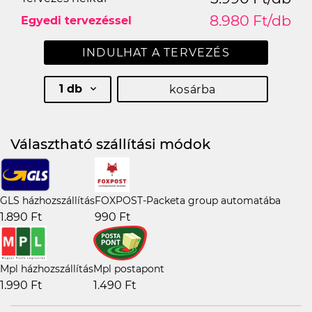
8.980 Ft/db
Egyedi tervezéssel
INDULHAT A TERVEZÉS
1 db
kosárba
Választható szállítási módok
GLS házhozszállítás
FOXPOST-Packeta group automatába
1.890 Ft
990 Ft
Mpl házhozszállítás
Mpl postapont
1.990 Ft
1.490 Ft