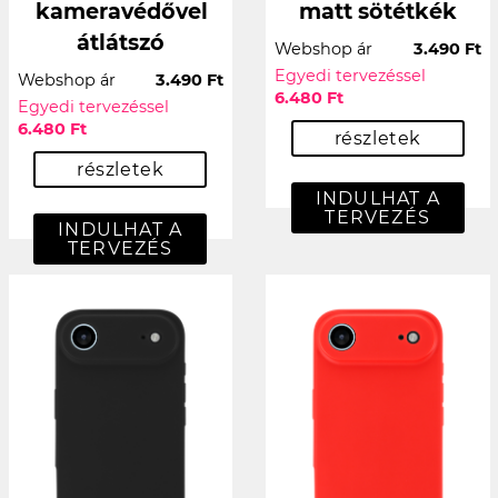
kameravédővel
matt sötétkék
átlátszó
Webshop ár
3.490 Ft
Egyedi tervezéssel
Webshop ár
3.490 Ft
6.480 Ft
Egyedi tervezéssel
6.480 Ft
részletek
részletek
INDULHAT A
TERVEZÉS
INDULHAT A
TERVEZÉS