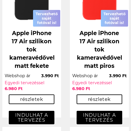
Tervezhető
Tervezhető
saját
saját
fotóval is!
fotóval is!
Apple iPhone
Apple iPhone
17 Air szilikon
17 Air szilikon
tok
tok
kameravédővel
kameravédővel
matt fekete
matt piros
Webshop ár
3.990 Ft
Webshop ár
3.990 Ft
Egyedi tervezéssel
Egyedi tervezéssel
6.980 Ft
6.980 Ft
részletek
részletek
INDULHAT A
INDULHAT A
TERVEZÉS
TERVEZÉS