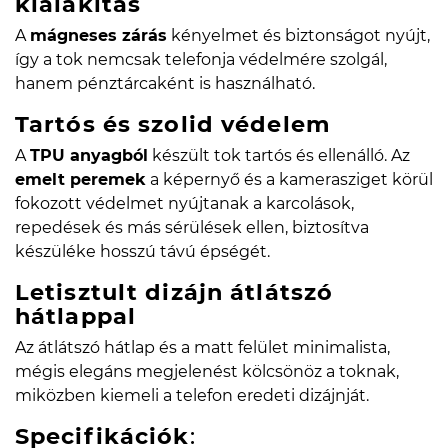
kialakítás
A
mágneses zárás
kényelmet és biztonságot nyújt,
így a tok nemcsak telefonja védelmére szolgál,
hanem pénztárcaként is használható.
Tartós és szolid védelem
A
TPU anyagból
készült tok tartós és ellenálló. Az
emelt peremek
a képernyő és a kamerasziget körül
fokozott védelmet nyújtanak a karcolások,
repedések és más sérülések ellen, biztosítva
készüléke hosszú távú épségét.
Letisztult dizájn átlátszó
hátlappal
Az átlátszó hátlap és a matt felület minimalista,
mégis elegáns megjelenést kölcsönöz a toknak,
miközben kiemeli a telefon eredeti dizájnját.
Specifikációk
: