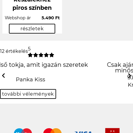
piros színben
Webshop ár
5.490 Ft
részletek
5
12 értékelés
Csak ajánlani tudom! Precíz munka, jó
minőségű tok! És mindez szuper
gyorsan! Köszönöm!!! ❤️
Previous
N
Krisztina Kovácsné Mihalik
további vélemények