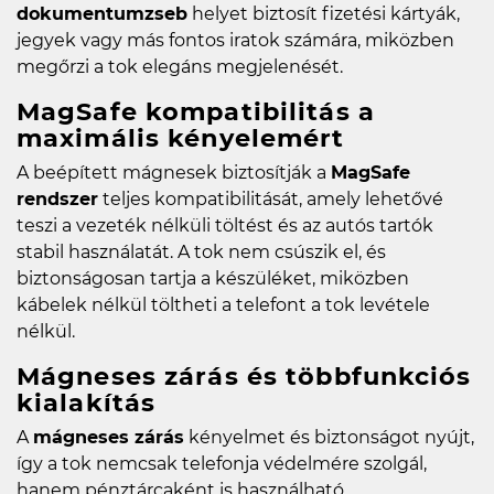
dokumentumzseb
helyet biztosít fizetési kártyák,
jegyek vagy más fontos iratok számára, miközben
megőrzi a tok elegáns megjelenését.
MagSafe kompatibilitás a
maximális kényelemért
A beépített mágnesek biztosítják a
MagSafe
rendszer
teljes kompatibilitását, amely lehetővé
teszi a vezeték nélküli töltést és az autós tartók
stabil használatát. A tok nem csúszik el, és
biztonságosan tartja a készüléket, miközben
kábelek nélkül töltheti a telefont a tok levétele
nélkül.
Mágneses zárás és többfunkciós
kialakítás
A
mágneses zárás
kényelmet és biztonságot nyújt,
így a tok nemcsak telefonja védelmére szolgál,
hanem pénztárcaként is használható.