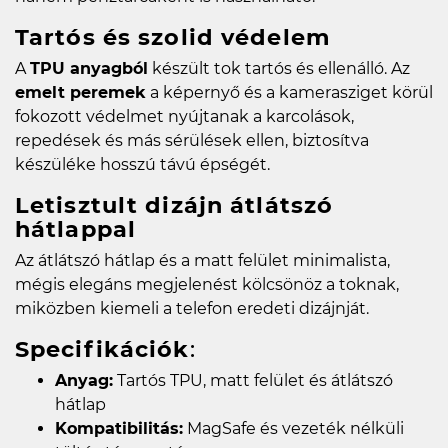
Tartós és szolid védelem
A
TPU anyagból
készült tok tartós és ellenálló. Az
emelt peremek
a képernyő és a kamerasziget körül
fokozott védelmet nyújtanak a karcolások,
repedések és más sérülések ellen, biztosítva
készüléke hosszú távú épségét.
Letisztult dizájn átlátszó
hátlappal
Az átlátszó hátlap és a matt felület minimalista,
mégis elegáns megjelenést kölcsönöz a toknak,
miközben kiemeli a telefon eredeti dizájnját.
Specifikációk
:
Anyag:
Tartós TPU, matt felület és átlátszó
hátlap
Kompatibilitás:
MagSafe és vezeték nélküli