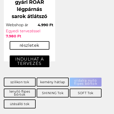
gyári ROAR
légpárnás
sarok átlátszó
Webshop ár
4.990 Ft
Egyedi tervezéssel
7.980 Ft
részletek
INDULHAT A
TERVEZÉS
oldalra nyíló
szilikon tok
kemény hátlap
flipes bőrtok
lenyíló flipes
SHINING Tok
SOFT Tok
bőrtok
ütésálló tok