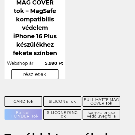
MAG COVER
tok – MagSafe
kompatibilis
védelem
iPhone 16 Plus
készülékhez
fekete színben
Webshop ár
5.990 Ft
részletek
FULL MATTE MAG
CARD Tok
SILICONE Tok
COVER Tok
Forcell
SILICONE RING
kameralencse
THUNDER Tok
Tok
védő üvegfólia