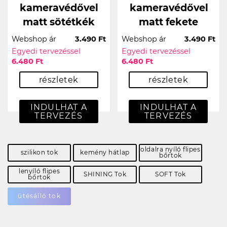
kameravédővel
kameravédővel
matt sötétkék
matt fekete
Webshop ár
3.490 Ft
Webshop ár
3.490 Ft
Egyedi tervezéssel
Egyedi tervezéssel
6.480 Ft
6.480 Ft
részletek
részletek
INDULHAT A
INDULHAT A
TERVEZÉS
TERVEZÉS
oldalra nyíló flipes
szilikon tok
kemény hátlap
bőrtok
lenyíló flipes
SHINING Tok
SOFT Tok
bőrtok
ütésálló tok