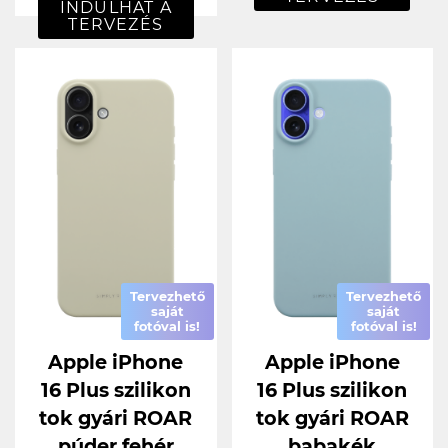
INDULHAT A
TERVEZÉS
Tervezhető
Tervezhető
saját
saját
fotóval is!
fotóval is!
Apple iPhone
Apple iPhone
16 Plus szilikon
16 Plus szilikon
tok gyári ROAR
tok gyári ROAR
púder fehér
babakék