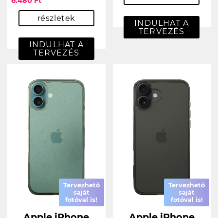
6.480 Ft
részletek
INDULHAT A
TERVEZÉS
INDULHAT A
TERVEZÉS
Tervezhető
Tervezhető
saját
saját
fotóval is!
fotóval is!
Apple iPhone
Apple iPhone