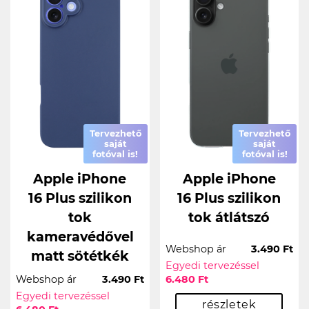
Tervezhető
Tervezhető
saját
saját
fotóval is!
fotóval is!
Apple iPhone
Apple iPhone
16 Plus szilikon
16 Plus szilikon
tok
tok átlátszó
kameravédővel
Webshop ár
3.490 Ft
matt sötétkék
Egyedi tervezéssel
Webshop ár
3.490 Ft
6.480 Ft
Egyedi tervezéssel
részletek