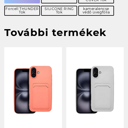
Forcell THUNDER
SILICONE RING
kameralencse
Tok
Tok
védő üvegfólia
További termékek