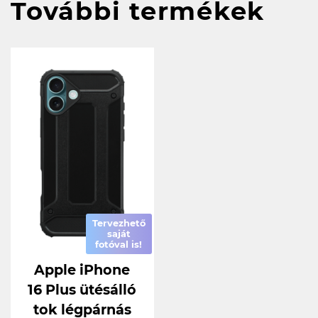
További termékek
Tervezhető
saját
fotóval is!
Apple iPhone
16 Plus ütésálló
tok légpárnás