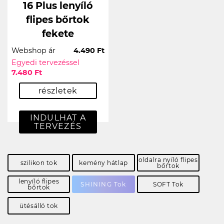
16 Plus lenyíló
flipes bőrtok
fekete
Webshop ár
4.490 Ft
Egyedi tervezéssel
7.480 Ft
részletek
INDULHAT A
TERVEZÉS
oldalra nyíló flipes
szilikon tok
kemény hátlap
bőrtok
lenyíló flipes
SHINING Tok
SOFT Tok
bőrtok
ütésálló tok