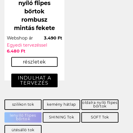
nyíló flipes
bőrtok
rombusz
mintás fekete
Webshop ár
3.490 Ft
Egyedi tervezéssel
6.480 Ft
részletek
INDULHAT A
TERVEZÉS
oldalra nyíló flipes
szilikon tok
kemény hátlap
bőrtok
lenyíló flipes
SHINING Tok
SOFT Tok
bőrtok
ütésálló tok