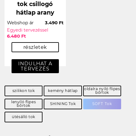
tok csillogó
hátlap arany
Webshop ár
3.490 Ft
Egyedi tervezéssel
6.480 Ft
részletek
INDULHAT A
TERVEZÉS
oldalra nyíló flipes
szilikon tok
kemény hátlap
bőrtok
lenyíló flipes
SHINING Tok
SOFT Tok
bőrtok
ütésálló tok