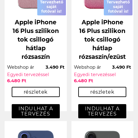
Tervezhető
Tervezhető
saját
saját
fotóval is!
fotóval is!
Apple iPhone
Apple iPhone
16 Plus szilikon
16 Plus szilikon
tok csillogó
tok csillogó
hátlap
hátlap
rózsaszín
rózsaszín/ezüst
Webshop ár
3.490 Ft
Webshop ár
3.490 Ft
Egyedi tervezéssel
Egyedi tervezéssel
6.480 Ft
6.480 Ft
részletek
részletek
INDULHAT A
INDULHAT A
TERVEZÉS
TERVEZÉS