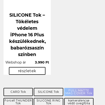
SILICONE Tok –
Tökéletes
védelem
iPhone 16 Plus
készülékednek,
babarózsaszín
színben
Webshop ár
3.990 Ft
részletek
FULL MATTE
CARD Tok
SILICONE Tok
MAG COVER Tok
Forcell THUNDER
SILICONE RING
kameralencse
Tok
Tok
védő üvegfólia