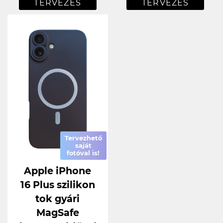
TERVEZÉS
TERVEZÉS
Tervezhető
saját
fotóval is!
Apple iPhone
16 Plus szilikon
tok gyári
MagSafe