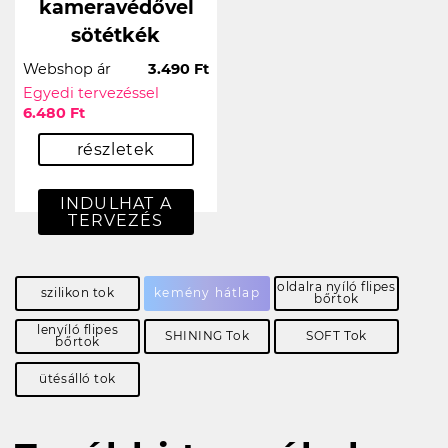
kameravédővel
sötétkék
Webshop ár
3.490 Ft
Egyedi tervezéssel
6.480 Ft
részletek
INDULHAT A
TERVEZÉS
oldalra nyíló flipes
szilikon tok
kemény hátlap
bőrtok
lenyíló flipes
SHINING Tok
SOFT Tok
bőrtok
ütésálló tok