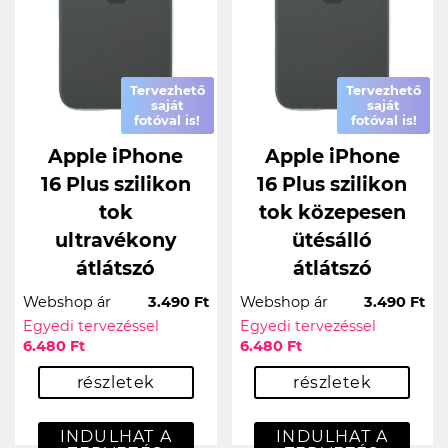
Tervezhető
Tervezhető
saját
saját
fotóval is!
fotóval is!
Apple iPhone
Apple iPhone
16 Plus szilikon
16 Plus szilikon
tok
tok közepesen
ultravékony
ütésálló
átlátszó
átlátszó
Webshop ár
3.490 Ft
Webshop ár
3.490 Ft
Egyedi tervezéssel
Egyedi tervezéssel
6.480 Ft
6.480 Ft
részletek
részletek
INDULHAT A
INDULHAT A