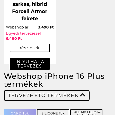
sarkas, hibrid
Forcell Armor
fekete
Webshop ár
3.490 Ft
Egyedi tervezéssel
6.480 Ft
részletek
INDULHAT A
TERVEZÉS
Webshop iPhone 16 Plus
termékek
TERVEZHETŐ TERMÉKEK
FULL MATTE MAG
CARD Tok
SILICONE Tok
COVER Tok