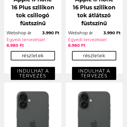
16 Plus szilikon
16 Plus szilikon
tok csillogó
tok átlátszó
füstszínű
füstszínű
Webshop ár
3.990 Ft
Webshop ár
3.990 Ft
Egyedi tervezéssel
Egyedi tervezéssel
6.980 Ft
6.980 Ft
részletek
részletek
INDULHAT A
INDULHAT A
TERVEZÉS
TERVEZÉS