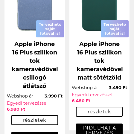
Tervezhető
Tervezhető
saját
saját
fotóval is!
fotóval is!
Apple iPhone
Apple iPhone
16 Plus szilikon
16 Plus szilikon
tok
tok
kameravédővel
kameravédővel
csillogó
matt sötétzöld
átlátszó
Webshop ár
3.490 Ft
Egyedi tervezéssel
Webshop ár
3.990 Ft
6.480 Ft
Egyedi tervezéssel
6.980 Ft
részletek
részletek
INDULHAT A
TERVEZÉS