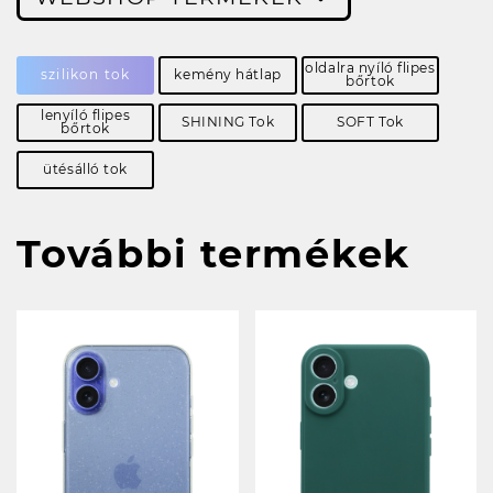
oldalra nyíló flipes
szilikon tok
kemény hátlap
bőrtok
lenyíló flipes
SHINING Tok
SOFT Tok
bőrtok
ütésálló tok
További termékek