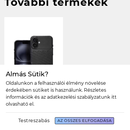
További termékek
Almás Sütik?
Oldalunkon a felhasználói élmény növelése
érdekében sütiket is használunk. Részletes
információk és az adatkezelési szabályzatunk
itt
olvasható el.
THUNDER tok
iPhone 16 Plus
Testreszabás
AZ ÖSSZES ELFOGADÁSA
készülékhez –