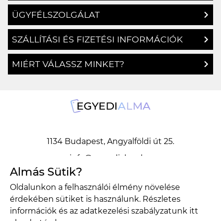
ÜGYFÉLSZOLGÁLAT
SZÁLLÍTÁSI ÉS FIZETÉSI INFORMÁCIÓK
MIÉRT VÁLASSZ MINKET?
1134 Budapest, Angyalföldi út 25.
info@egyedialma.hu
Almás Sütik?
Oldalunkon a felhasználói élmény növelése
1134 Budapest, Angyalföldi út 25.
érdekében sütiket is használunk. Részletes
info@egyedialma.hu
információk és az adatkezelési szabályzatunk
itt