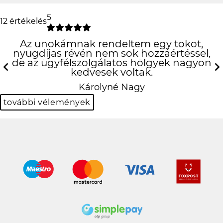
5
12 értékelés
Az unokámnak rendeltem egy tokot,
nyugdíjas révén nem sok hozzáértéssel,
de az ügyfélszolgálatos hölgyek nagyon
kedvesek voltak.
Previous
N
Károlyné Nagy
további vélemények