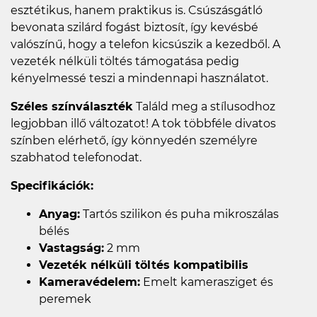
esztétikus, hanem praktikus is. Csúszásgátló
bevonata szilárd fogást biztosít, így kevésbé
valószínű, hogy a telefon kicsúszik a kezedből. A
vezeték nélküli töltés támogatása pedig
kényelmessé teszi a mindennapi használatot.
Széles színválaszték
Találd meg a stílusodhoz
legjobban illő változatot! A tok többféle divatos
színben elérhető, így könnyedén személyre
szabhatod telefonodat.
Specifikációk:
Anyag:
Tartós szilikon és puha mikroszálas
bélés
Vastagság:
2 mm
Vezeték nélküli töltés kompatibilis
Kameravédelem:
Emelt kamerasziget és
peremek