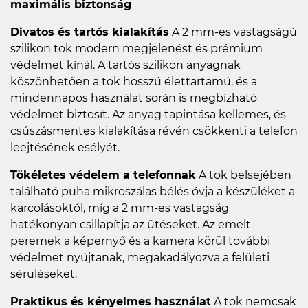
maximális biztonság
Divatos és tartós kialakítás
A 2 mm-es vastagságú
szilikon tok modern megjelenést és prémium
védelmet kínál. A tartós szilikon anyagnak
köszönhetően a tok hosszú élettartamú, és a
mindennapos használat során is megbízható
védelmet biztosít. Az anyag tapintása kellemes, és
csúszásmentes kialakítása révén csökkenti a telefon
leejtésének esélyét.
Tökéletes védelem a telefonnak
A tok belsejében
található puha mikroszálas bélés óvja a készüléket a
karcolásoktól, míg a 2 mm-es vastagság
hatékonyan csillapítja az ütéseket. Az emelt
peremek a képernyő és a kamera körül további
védelmet nyújtanak, megakadályozva a felületi
sérüléseket.
Praktikus és kényelmes használat
A tok nemcsak