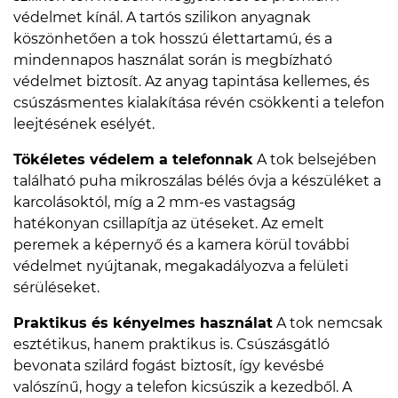
védelmet kínál. A tartós szilikon anyagnak
köszönhetően a tok hosszú élettartamú, és a
mindennapos használat során is megbízható
védelmet biztosít. Az anyag tapintása kellemes, és
csúszásmentes kialakítása révén csökkenti a telefon
leejtésének esélyét.
Tökéletes védelem a telefonnak
A tok belsejében
található puha mikroszálas bélés óvja a készüléket a
karcolásoktól, míg a 2 mm-es vastagság
hatékonyan csillapítja az ütéseket. Az emelt
peremek a képernyő és a kamera körül további
védelmet nyújtanak, megakadályozva a felületi
sérüléseket.
Praktikus és kényelmes használat
A tok nemcsak
esztétikus, hanem praktikus is. Csúszásgátló
bevonata szilárd fogást biztosít, így kevésbé
valószínű, hogy a telefon kicsúszik a kezedből. A