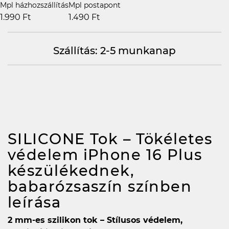
Mpl házhozszállítás
Mpl postapont
1.990 Ft
1.490 Ft
Szállítás: 2-5 munkanap
SILICONE Tok – Tökéletes
védelem iPhone 16 Plus
készülékednek,
babarózsaszín színben
leírása
2 mm-es szilikon tok – Stílusos védelem,