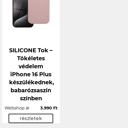
SILICONE Tok –
Tökéletes
védelem
iPhone 16 Plus
készülékednek,
babarózsaszín
színben
Webshop ár
3.990 Ft
részletek