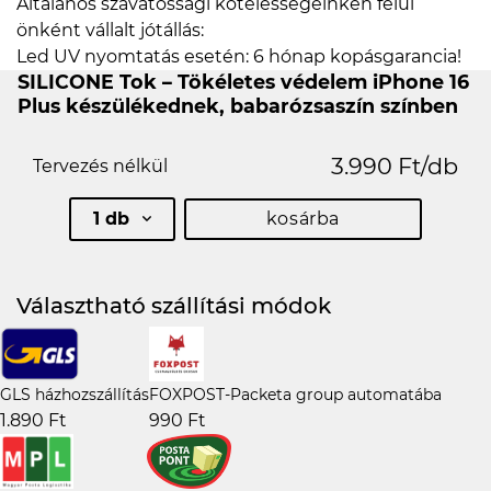
Általános szavatossági kötelességeinken felül
önként vállalt jótállás:
Led UV nyomtatás esetén: 6 hónap kopásgarancia!
SILICONE Tok – Tökéletes védelem iPhone 16
Plus készülékednek, babarózsaszín színben
3.990 Ft/db
Tervezés nélkül
1 db
kosárba
Választható szállítási módok
GLS házhozszállítás
FOXPOST-Packeta group automatába
1.890 Ft
990 Ft