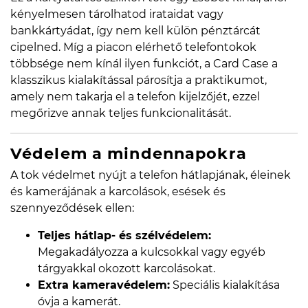
kényelmesen tárolhatod irataidat vagy
bankkártyádat, így nem kell külön pénztárcát
cipelned. Míg a piacon elérhető telefontokok
többsége nem kínál ilyen funkciót, a Card Case a
klasszikus kialakítással párosítja a praktikumot,
amely nem takarja el a telefon kijelzőjét, ezzel
megőrizve annak teljes funkcionalitását.
Védelem a mindennapokra
A tok védelmet nyújt a telefon hátlapjának, éleinek
és kamerájának a karcolások, esések és
szennyeződések ellen:
Teljes hátlap- és szélvédelem:
Megakadályozza a kulcsokkal vagy egyéb
tárgyakkal okozott karcolásokat.
Extra kameravédelem:
Speciális kialakítása
óvja a kamerát.