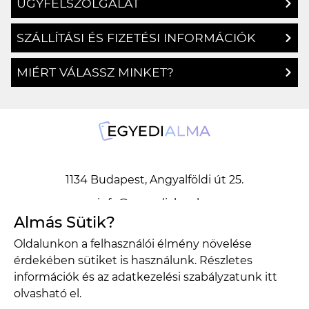
SZÁLLÍTÁSI ÉS FIZETÉSI INFORMÁCIÓK
MIÉRT VÁLASSZ MINKET?
1134 Budapest, Angyalföldi út 25.
info@egyedialma.hu
Almás Sütik?
1134 Budapest, Angyalföldi út 25.
Oldalunkon a felhasználói élmény növelése
info@egyedialma.hu
érdekében sütiket is használunk. Részletes
információk és az adatkezelési szabályzatunk
itt
olvasható el.
Adatkezelési szabályzat
Általános szerződési feltételek