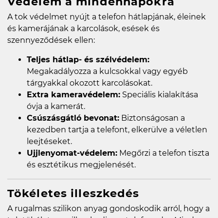
Védelem a mindennapokra
A tok védelmet nyújt a telefon hátlapjának, éleinek
és kamerájának a karcolások, esések és
szennyeződések ellen:
Teljes hátlap- és szélvédelem:
Megakadályozza a kulcsokkal vagy egyéb
tárgyakkal okozott karcolásokat.
Extra kameravédelem:
Speciális kialakítása
óvja a kamerát.
Csúszásgátló bevonat:
Biztonságosan a
kezedben tartja a telefont, elkerülve a véletlen
leejtéseket.
Ujjlenyomat-védelem:
Megőrzi a telefon tiszta
és esztétikus megjelenését.
Tökéletes illeszkedés
A rugalmas szilikon anyag gondoskodik arról, hogy a