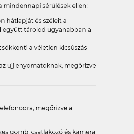
 mindennapi sérülések ellen:
 hátlapját és széleit a
al együtt tárolod ugyanabban a
csökkenti a véletlen kicsúszás
 az ujjlenyomatoknak, megőrizve
 telefonodra, megőrizve a
szes gomb, csatlakozó és kamera