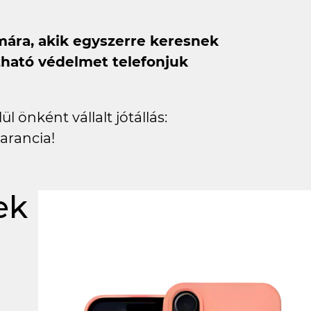
mára, akik egyszerre keresnek
zható védelmet telefonjuk
l önként vállalt jótállás:
arancia!
ek