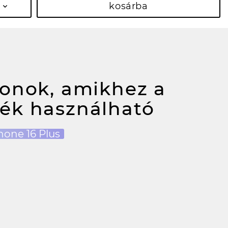
kosárba
fonok, amikhez a
ék használható
hone 16 Plus