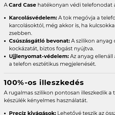
A
Card Case
hatékonyan védi telefonodat a
Karcolásvédelem:
A tok megóvja a telefon
karcolásoktól, még akkor is, ha kulcsokk
zsebben.
Csúszásgátló bevonat:
A szilikon anyag 
kockázatát, biztos fogást nyújtva.
Ujjlenyomat-védelem:
Az anyag ellenáll
a telefon esztétikus megjelenését.
100%-os illeszkedés
A rugalmas szilikon pontosan illeszkedik a
készülék kényelmes használatát.
Precíz kivágások:
Lehetővé teszik az ös