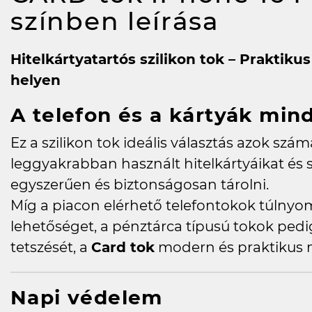
színben
leírása
Hitelkártyatartós szilikon tok – Praktiku
helyen
A telefon és a kártyák min
Ez a szilikon tok ideális választás azok szám
leggyakrabban használt hitelkártyáikat és 
egyszerűen és biztonságosan tárolni.
Míg a piacon elérhető telefontokok túlnyom
lehetőséget, a pénztárca típusú tokok ped
tetszését, a
Card tok
modern és praktikus m
Napi védelem