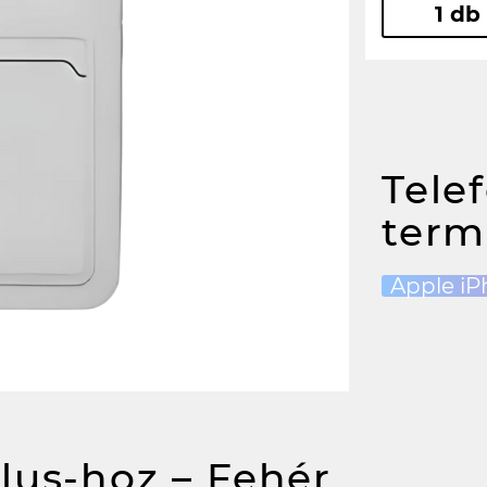
1 db
Tele
term
Apple iP
lus-hoz – Fehér