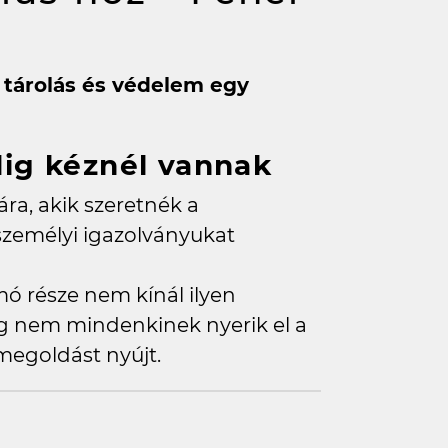
s tárolás és védelem egy
dig kéznél vannak
ára, akik szeretnék a
személyi igazolványukat
ó része nem kínál ilyen
ig nem mindenkinek nyerik el a
egoldást nyújt.