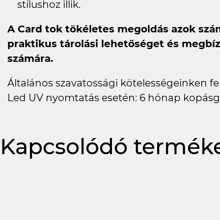
stílushoz illik.
A Card tok tökéletes megoldás azok szá
praktikus tárolási lehetőséget és megbí
számára.
Általános szavatossági kötelességeinken felü
Led UV nyomtatás esetén: 6 hónap kopásg
Kapcsolódó termék