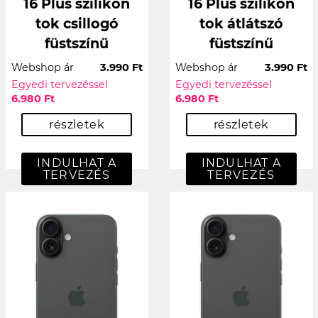
16 Plus szilikon
16 Plus szilikon
tok csillogó
tok átlátszó
füstszínű
füstszínű
Webshop ár
3.990 Ft
Webshop ár
3.990 Ft
Egyedi tervezéssel
Egyedi tervezéssel
6.980 Ft
6.980 Ft
részletek
részletek
INDULHAT A
INDULHAT A
TERVEZÉS
TERVEZÉS