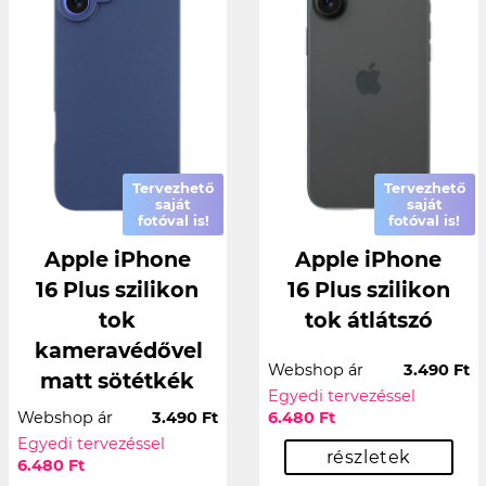
Tervezhető
Tervezhető
saját
saját
fotóval is!
fotóval is!
Apple iPhone
Apple iPhone
16 Plus szilikon
16 Plus szilikon
tok
tok átlátszó
kameravédővel
Webshop ár
3.490 Ft
matt sötétkék
Egyedi tervezéssel
Webshop ár
3.490 Ft
6.480 Ft
Egyedi tervezéssel
részletek
6.480 Ft