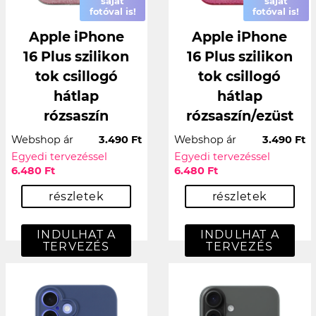
saját
saját
fotóval is!
fotóval is!
Apple iPhone
Apple iPhone
16 Plus szilikon
16 Plus szilikon
tok csillogó
tok csillogó
hátlap
hátlap
rózsaszín
rózsaszín/ezüst
Webshop ár
3.490 Ft
Webshop ár
3.490 Ft
Egyedi tervezéssel
Egyedi tervezéssel
6.480 Ft
6.480 Ft
részletek
részletek
INDULHAT A
INDULHAT A
TERVEZÉS
TERVEZÉS