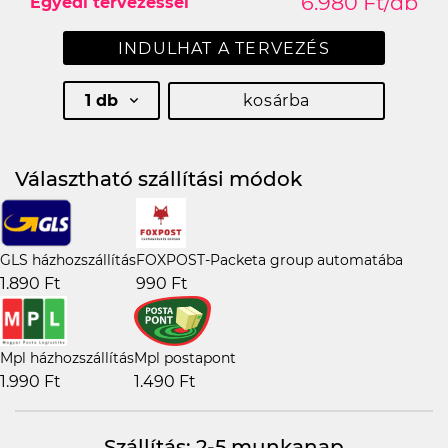
6.980 Ft/db
Egyedi tervezéssel
INDULHAT A TERVEZÉS
1 db
kosárba
Választható szállítási módok
GLS házhozszállítás
FOXPOST-Packeta group automatába
1.890 Ft
990 Ft
Mpl házhozszállítás
Mpl postapont
1.990 Ft
1.490 Ft
Szállítás: 2-5 munkanap