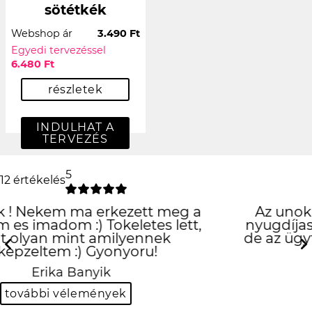
sötétkék
Webshop ár
3.490 Ft
Egyedi tervezéssel
6.480 Ft
részletek
INDULHAT A
TERVEZÉS
5
12 értékelés
Az unokámnak rendeltem egy tokot,
nyugdíjas révén nem sok hozzáértéssel,
de az ügyfélszolgálatos hölgyek nagyon
kedvesek voltak.
Previous
N
Károlyné Nagy
további vélemények