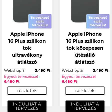
Tervezhető
Tervezhető
saját
saját
fotóval is!
fotóval is!
Apple iPhone
Apple iPhone
16 Plus szilikon
16 Plus szilikon
tok
tok közepesen
ultravékony
ütésálló
átlátszó
átlátszó
Webshop ár
3.490 Ft
Webshop ár
3.490 Ft
Egyedi tervezéssel
Egyedi tervezéssel
6.480 Ft
6.480 Ft
részletek
részletek
INDULHAT A
INDULHAT A
TERVEZÉS
TERVEZÉS