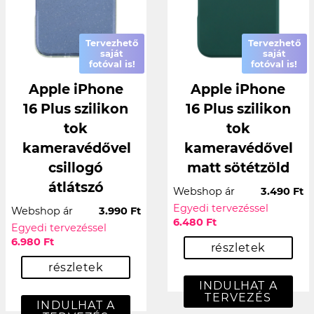
Tervezhető
Tervezhető
saját
saját
fotóval is!
fotóval is!
Apple iPhone
Apple iPhone
16 Plus szilikon
16 Plus szilikon
tok
tok
kameravédővel
kameravédővel
csillogó
matt sötétzöld
átlátszó
Webshop ár
3.490 Ft
Egyedi tervezéssel
Webshop ár
3.990 Ft
6.480 Ft
Egyedi tervezéssel
6.980 Ft
részletek
részletek
INDULHAT A
TERVEZÉS
INDULHAT A