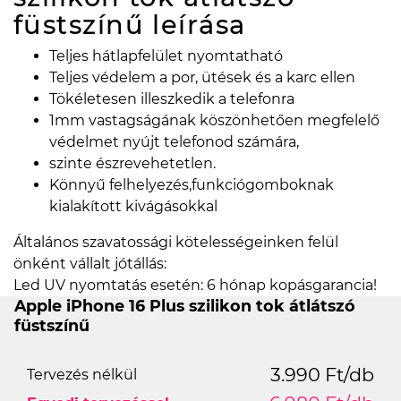
füstszínű
leírása
Teljes hátlapfelület nyomtatható
Teljes védelem a por, ütések és a karc ellen
Tökéletesen illeszkedik a telefonra
1mm vastagságának köszönhetően megfelelő
védelmet nyújt telefonod számára,
szinte észrevehetetlen.
Könnyű felhelyezés,funkciógomboknak
kialakított kivágásokkal
Általános szavatossági kötelességeinken felül
önként vállalt jótállás:
Led UV nyomtatás esetén: 6 hónap kopásgarancia!
Apple iPhone 16 Plus szilikon tok átlátszó
füstszínű
3.990 Ft/db
Tervezés nélkül