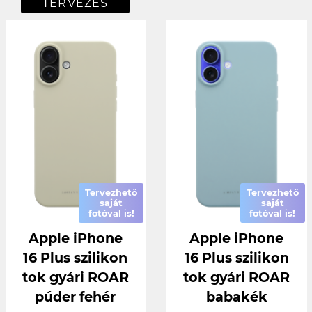
TERVEZÉS
Tervezhető
Tervezhető
saját
saját
fotóval is!
fotóval is!
Apple iPhone
Apple iPhone
16 Plus szilikon
16 Plus szilikon
tok gyári ROAR
tok gyári ROAR
púder fehér
babakék