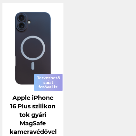
Tervezhető
saját
fotóval is!
Apple iPhone
16 Plus szilikon
tok gyári
MagSafe
kameravédővel