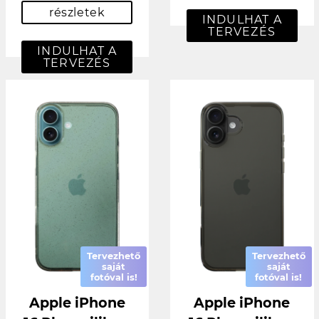
részletek
INDULHAT A
TERVEZÉS
INDULHAT A
TERVEZÉS
Tervezhető
Tervezhető
saját
saját
fotóval is!
fotóval is!
Apple iPhone
Apple iPhone