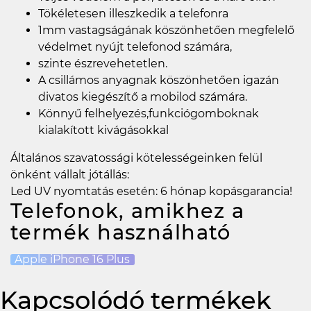
Tökéletesen illeszkedik a telefonra
1mm vastagságának köszönhetően megfelelő
védelmet nyújt telefonod számára,
szinte észrevehetetlen.
A csillámos anyagnak köszönhetően igazán
divatos kiegészítő a mobilod számára.
Könnyű felhelyezés,funkciógomboknak
kialakított kivágásokkal
Általános szavatossági kötelességeinken felül
önként vállalt jótállás:
Led UV nyomtatás esetén: 6 hónap kopásgarancia!
Telefonok, amikhez a
termék használható
Apple iPhone 16 Plus
Kapcsolódó termékek