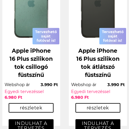
Tervezhető
Tervezhető
saját
saját
fotóval is!
fotóval is!
Apple iPhone
Apple iPhone
16 Plus szilikon
16 Plus szilikon
tok csillogó
tok átlátszó
füstszínű
füstszínű
Webshop ár
3.990 Ft
Webshop ár
3.990 Ft
Egyedi tervezéssel
Egyedi tervezéssel
6.980 Ft
6.980 Ft
részletek
részletek
INDULHAT A
INDULHAT A
TERVEZÉS
TERVEZÉS