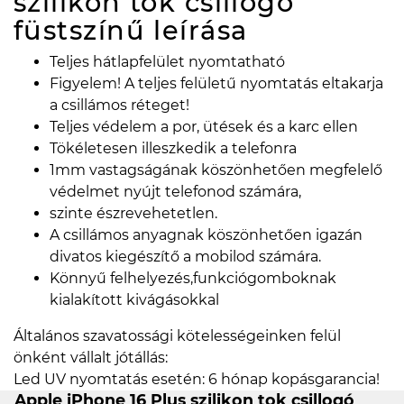
szilikon tok csillogó
füstszínű
leírása
Teljes hátlapfelület nyomtatható
Figyelem! A teljes felületű nyomtatás eltakarja
a csillámos réteget!
Teljes védelem a por, ütések és a karc ellen
Tökéletesen illeszkedik a telefonra
1mm vastagságának köszönhetően megfelelő
védelmet nyújt telefonod számára,
szinte észrevehetetlen.
A csillámos anyagnak köszönhetően igazán
divatos kiegészítő a mobilod számára.
Könnyű felhelyezés,funkciógomboknak
kialakított kivágásokkal
Általános szavatossági kötelességeinken felül
önként vállalt jótállás:
Led UV nyomtatás esetén: 6 hónap kopásgarancia!
Apple iPhone 16 Plus szilikon tok csillogó