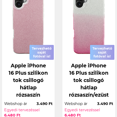
Tervezhető
Tervezhető
saját
saját
fotóval is!
fotóval is!
Apple iPhone
Apple iPhone
16 Plus szilikon
16 Plus szilikon
tok csillogó
tok csillogó
hátlap
hátlap
rózsaszín
rózsaszín/ezüst
Webshop ár
3.490 Ft
Webshop ár
3.490 Ft
Egyedi tervezéssel
Egyedi tervezéssel
6.480 Ft
6.480 Ft