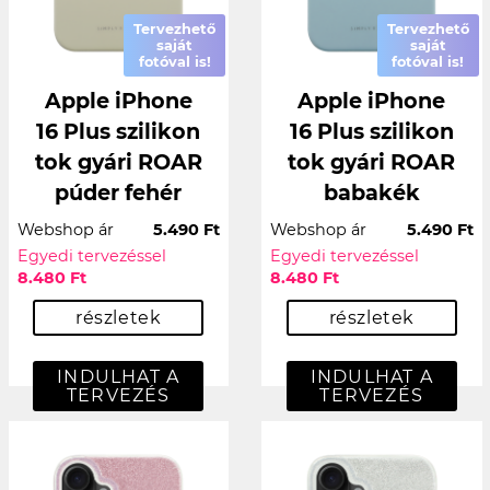
Tervezhető
Tervezhető
saját
saját
fotóval is!
fotóval is!
Apple iPhone
Apple iPhone
16 Plus szilikon
16 Plus szilikon
tok gyári ROAR
tok gyári ROAR
púder fehér
babakék
Webshop ár
5.490 Ft
Webshop ár
5.490 Ft
Egyedi tervezéssel
Egyedi tervezéssel
8.480 Ft
8.480 Ft
részletek
részletek
INDULHAT A
INDULHAT A
TERVEZÉS
TERVEZÉS