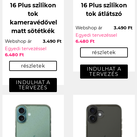
16 Plus szilikon
16 Plus szilikon
tok
tok átlátszó
kameravédővel
Webshop ár
3.490 Ft
matt sötétkék
Egyedi tervezéssel
Webshop ár
3.490 Ft
6.480 Ft
Egyedi tervezéssel
részletek
6.480 Ft
részletek
INDULHAT A
TERVEZÉS
INDULHAT A
TERVEZÉS