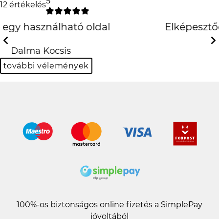
5
12 értékelés
Elképesztően jó lett, köszönöm
szepen
Previous
Next
Kinga Borsos-Kuti
további vélemények
100%-os biztonságos online fizetés a SimplePay
jóvoltából