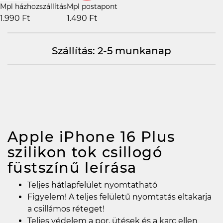
Mpl házhozszállítás
Mpl postapont
1.990 Ft
1.490 Ft
Szállítás: 2-5 munkanap
Apple iPhone 16 Plus
szilikon tok csillogó
füstszínű
leírása
Teljes hátlapfelület nyomtatható
Figyelem! A teljes felületű nyomtatás eltakarja
a csillámos réteget!
Teljes védelem a por, ütések és a karc ellen