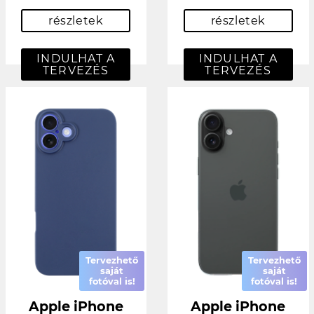
részletek
részletek
INDULHAT A
INDULHAT A
TERVEZÉS
TERVEZÉS
Tervezhető
Tervezhető
saját
saját
fotóval is!
fotóval is!
Apple iPhone
Apple iPhone