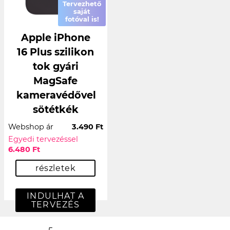
Tervezhető
saját
fotóval is!
Apple iPhone
16 Plus szilikon
tok gyári
MagSafe
kameravédővel
sötétkék
Webshop ár
3.490 Ft
Egyedi tervezéssel
6.480 Ft
részletek
INDULHAT A
TERVEZÉS