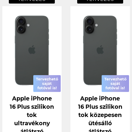
Tervezhető
Tervezhető
saját
saját
fotóval is!
fotóval is!
Apple iPhone
Apple iPhone
16 Plus szilikon
16 Plus szilikon
tok
tok közepesen
ultravékony
ütésálló
átlátszó
átlátszó