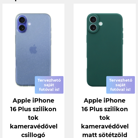
Tervezhető
Tervezhető
saját
saját
fotóval is!
fotóval is!
Apple iPhone
Apple iPhone
16 Plus szilikon
16 Plus szilikon
tok
tok
kameravédővel
kameravédővel
csillogó
matt sötétzöld