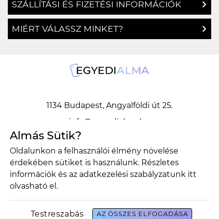
SZÁLLÍTÁSI ÉS FIZETÉSI INFORMÁCIÓK
MIÉRT VÁLASSZ MINKET?
1134 Budapest, Angyalföldi út 25.
info@egyedialma.hu
Almás Sütik?
Oldalunkon a felhasználói élmény növelése
1134 Budapest, Angyalföldi út 25.
érdekében sütiket is használunk. Részletes
info@egyedialma.hu
információk és az adatkezelési szabályzatunk
itt
olvasható el.
Adatkezelési szabályzat
Általános szerződési feltételek
Testreszabás
AZ ÖSSZES ELFOGADÁSA