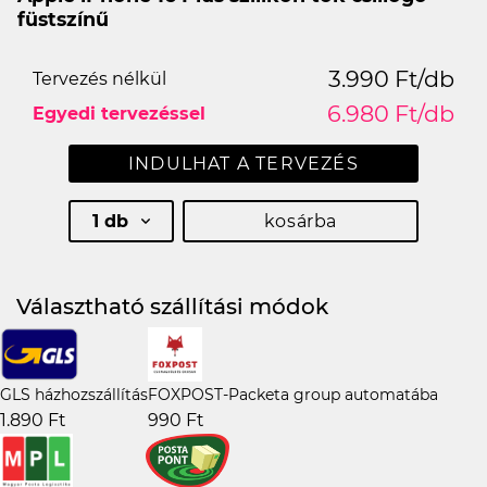
füstszínű
3.990 Ft/db
Tervezés nélkül
6.980 Ft/db
Egyedi tervezéssel
INDULHAT A TERVEZÉS
1 db
kosárba
Választható szállítási módok
GLS házhozszállítás
FOXPOST-Packeta group automatába
1.890 Ft
990 Ft