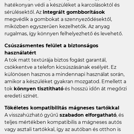
hatékonyan védi a készüléket a karcolásoktól és
sérülésektől. Az
integrált gombborítások
megvédik a gombokat a szennyeződésektől,
miközben egyszerűen kezelhetők. Az anyag
rugalmas, így könnyen felhelyezhető és levehető.
Csúszásmentes felület a biztonságos
használatért
A tok matt textúrája biztos fogást garantál,
csökkentve a telefon kicsúszásának esélyét. Ez
különösen hasznos a mindennapi használat során,
amikor a készüléket gyakran mozgatod. Emellett a
tok
könnyen tisztítható
és hosszú időn át megőrzi
eredeti színét.
Tökéletes kompatibilitás mágneses tartókkal
A visszahúzható gyűrű
szabadon elforgatható
, és
teljes mértékben kompatibilis a mágneses autós
vagy asztali tartókkal, így az autóban és otthon is