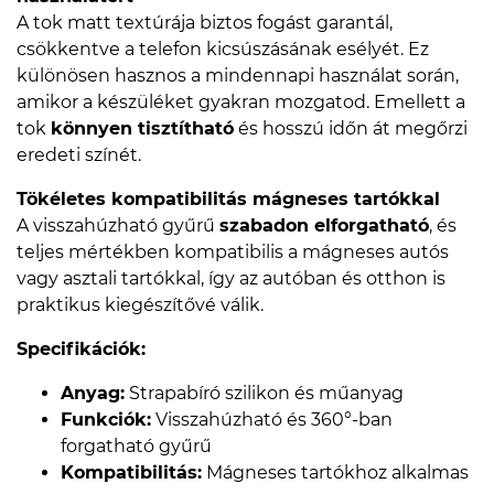
A tok matt textúrája biztos fogást garantál,
csökkentve a telefon kicsúszásának esélyét. Ez
különösen hasznos a mindennapi használat során,
amikor a készüléket gyakran mozgatod. Emellett a
tok
könnyen tisztítható
és hosszú időn át megőrzi
eredeti színét.
Tökéletes kompatibilitás mágneses tartókkal
A visszahúzható gyűrű
szabadon elforgatható
, és
teljes mértékben kompatibilis a mágneses autós
vagy asztali tartókkal, így az autóban és otthon is
praktikus kiegészítővé válik.
Specifikációk:
Anyag:
Strapabíró szilikon és műanyag
Funkciók:
Visszahúzható és 360°-ban
forgatható gyűrű
Kompatibilitás:
Mágneses tartókhoz alkalmas