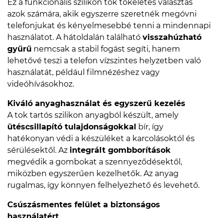
Ez a funkcionális szilikon tok tökéletes választás
azok számára, akik egyszerre szeretnék megóvni
telefonjukat és kényelmesebbé tenni a mindennapi
használatot. A hátoldalán található
visszahúzható
gyűrű
nemcsak a stabil fogást segíti, hanem
lehetővé teszi a telefon vízszintes helyzetben való
használatát, például filmnézéshez vagy
videóhívásokhoz.
Kiváló anyaghasználat és egyszerű kezelés
A tok tartós szilikon anyagból készült, amely
ütéscsillapító tulajdonságokkal
bír, így
hatékonyan védi a készüléket a karcolásoktól és
sérülésektől. Az
integrált gombborítások
megvédik a gombokat a szennyeződésektől,
miközben egyszerűen kezelhetők. Az anyag
rugalmas, így könnyen felhelyezhető és levehető.
Csúszásmentes felület a biztonságos
használatért