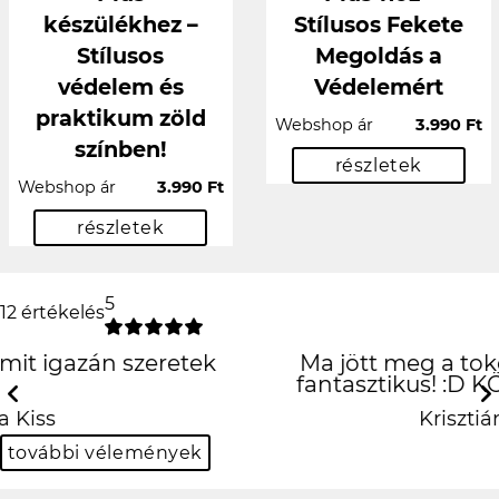
készülékhez –
Stílusos Fekete
Stílusos
Megoldás a
védelem és
Védelemért
praktikum zöld
Webshop ár
3.990 Ft
színben!
részletek
Webshop ár
3.990 Ft
részletek
5
12 értékelés
Ma jött meg a tokom és egyszerűen
fantasztikus! :D KÖSZI EGYEDIALMA!
Previous
N
Krisztián Bulgur
további vélemények