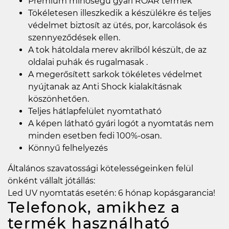
Prémium minőségű gyári ROAR termék
Tökéletesen illeszkedik a készülékre és teljes
védelmet biztosít az ütés, por, karcolások és
szennyeződések ellen.
A tok hátoldala merev akrilból készült, de az
oldalai puhák és rugalmasak .
A megerősített sarkok tökéletes védelmet
nyújtanak az Anti Shock kialakításnak
köszönhetően.
Teljes hátlapfelület nyomtatható
A képen látható gyári logót a nyomtatás nem
minden esetben fedi 100%-osan.
Könnyű felhelyezés
Általános szavatossági kötelességeinken felül
önként vállalt jótállás:
Led UV nyomtatás esetén: 6 hónap kopásgarancia!
Telefonok, amikhez a
termék használható