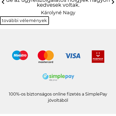
kedvesek voltak.
Previous
N
Károlyné Nagy
további vélemények
100%-os biztonságos online fizetés a SimplePay
jóvoltából