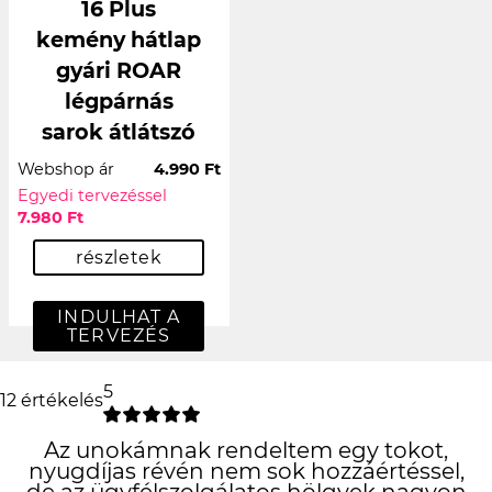
16 Plus
kemény hátlap
gyári ROAR
légpárnás
sarok átlátszó
Webshop ár
4.990 Ft
Egyedi tervezéssel
7.980 Ft
részletek
INDULHAT A
TERVEZÉS
5
12 értékelés
Az unokámnak rendeltem egy tokot,
nyugdíjas révén nem sok hozzáértéssel,
de az ügyfélszolgálatos hölgyek nagyon