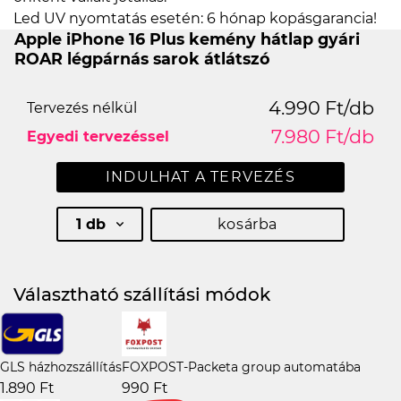
Led UV nyomtatás esetén: 6 hónap kopásgarancia!
Apple iPhone 16 Plus kemény hátlap gyári
ROAR légpárnás sarok átlátszó
4.990 Ft/db
Tervezés nélkül
7.980 Ft/db
Egyedi tervezéssel
INDULHAT A TERVEZÉS
1 db
kosárba
Választható szállítási módok
GLS házhozszállítás
FOXPOST-Packeta group automatába
1.890 Ft
990 Ft