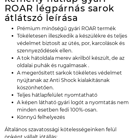
ROAR légpárnás sarok
átlátszó
leírása
Prémium minőségű gyári ROAR termék
Tökéletesen illeszkedik a készülékre és teljes
védelmet biztosít az ütés, por, karcolások és
szennyeződések ellen.
A tok hátoldala merev akrilból készült, de az
oldalai puhák és rugalmasak .
A megerősített sarkok tökéletes védelmet
nyújtanak az Anti Shock kialakításnak
köszönhetően.
Teljes hátlapfelület nyomtatható
A képen látható gyári logót a nyomtatás nem
minden esetben fedi 100%-osan.
Könnyű felhelyezés
Általános szavatossági kötelességeinken felül
önként vállalt jótállás: