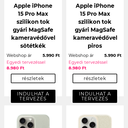
Apple iPhone
Apple iPhone
15 Pro Max
15 Pro Max
szilikon tok
szilikon tok
gyári MagSafe
gyári MagSafe
kameravédővel
kameravédővel
sötétkék
piros
Webshop ár
5.990 Ft
Webshop ár
5.990 Ft
Egyedi tervezéssel
Egyedi tervezéssel
8.980 Ft
8.980 Ft
részletek
részletek
INDULHAT A
INDULHAT A
TERVEZÉS
TERVEZÉS