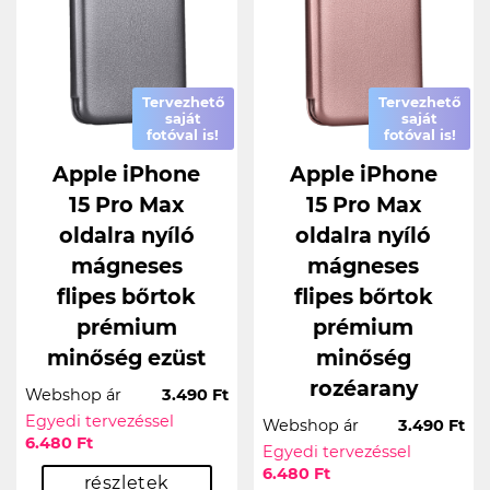
Tervezhető
Tervezhető
saját
saját
fotóval is!
fotóval is!
Apple iPhone
Apple iPhone
15 Pro Max
15 Pro Max
oldalra nyíló
oldalra nyíló
mágneses
mágneses
flipes bőrtok
flipes bőrtok
prémium
prémium
minőség ezüst
minőség
rozéarany
Webshop ár
3.490 Ft
Egyedi tervezéssel
Webshop ár
3.490 Ft
6.480 Ft
Egyedi tervezéssel
6.480 Ft
részletek