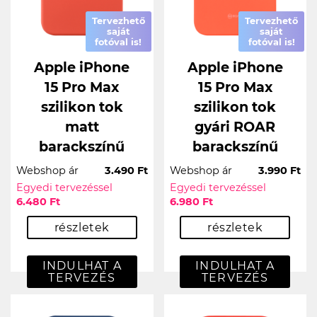
Tervezhető
Tervezhető
saját
saját
fotóval is!
fotóval is!
Apple iPhone
Apple iPhone
15 Pro Max
15 Pro Max
szilikon tok
szilikon tok
matt
gyári ROAR
barackszínű
barackszínű
Webshop ár
3.490 Ft
Webshop ár
3.990 Ft
Egyedi tervezéssel
Egyedi tervezéssel
6.480 Ft
6.980 Ft
részletek
részletek
INDULHAT A
INDULHAT A
TERVEZÉS
TERVEZÉS