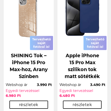
Tervezhető
Tervezhető
saját
saját
fotóval is!
fotóval is!
SHINING Tok –
Apple iPhone
iPhone 15 Pro
15 Pro Max
Max-hoz, Arany
szilikon tok
Színben
matt sötétkék
Webshop ár
3.990 Ft
Webshop ár
3.490 Ft
Egyedi tervezéssel
Egyedi tervezéssel
6.980 Ft
6.480 Ft
részletek
részletek