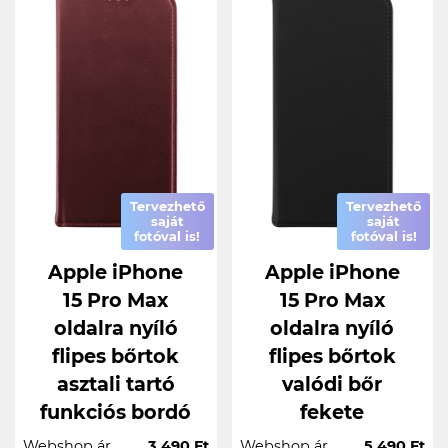
Tervezhető
Tervezhető
saját
saját
fotóval is!
fotóval is!
Apple iPhone
Apple iPhone
15 Pro Max
15 Pro Max
oldalra nyíló
oldalra nyíló
flipes bőrtok
flipes bőrtok
asztali tartó
valódi bőr
funkciós bordó
fekete
Webshop ár
3.490 Ft
Webshop ár
5.490 Ft