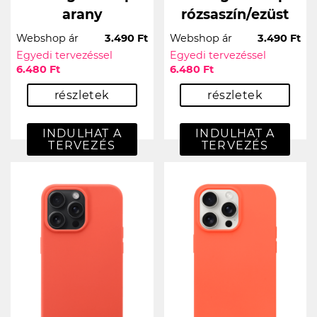
arany
rózsaszín/ezüst
Webshop ár
3.490 Ft
Webshop ár
3.490 Ft
Egyedi tervezéssel
Egyedi tervezéssel
6.480 Ft
6.480 Ft
részletek
részletek
INDULHAT A
INDULHAT A
TERVEZÉS
TERVEZÉS