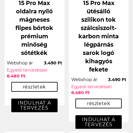
15 Pro Max
15 Pro Max
oldalra nyíló
ütésálló
mágneses
szilikon tok
flipes bőrtok
szálcsiszolt-
prémium
karbon minta
minőség
légpárnás
sötétkék
sarok logó
kihagyós
Webshop ár
3.490 Ft
fekete
Egyedi tervezéssel
6.480 Ft
Webshop ár
3.490 Ft
részletek
Egyedi tervezéssel
6.480 Ft
INDULHAT A
részletek
TERVEZÉS
INDULHAT A
TERVEZÉS