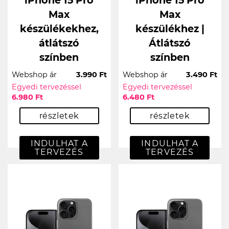
iPhone 15 Pro
iPhone 15 Pro
Max
Max
készülékekhez,
készülékhez |
átlátszó
Átlátszó
színben
színben
Webshop ár
3.990 Ft
Webshop ár
3.490 Ft
Egyedi tervezéssel
Egyedi tervezéssel
6.980 Ft
6.480 Ft
részletek
részletek
INDULHAT A
INDULHAT A
TERVEZÉS
TERVEZÉS