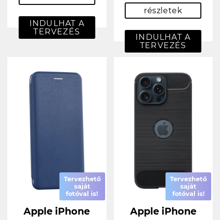
részletek
INDULHAT A
TERVEZÉS
INDULHAT A
TERVEZÉS
Tervezhető
Tervezhető
saját
saját
fotóval is!
fotóval is!
Apple iPhone
Apple iPhone