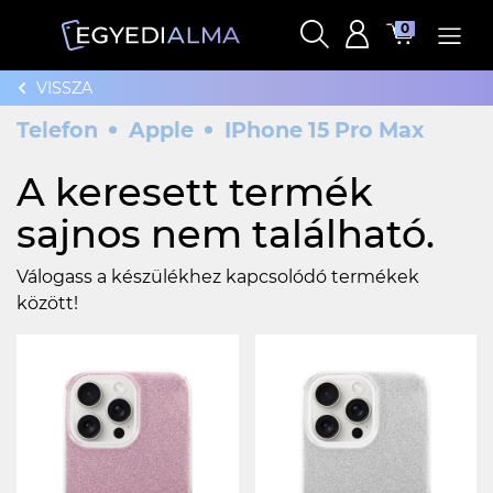
0
VISSZA
Telefon
Apple
IPhone 15 Pro Max
A keresett termék
sajnos nem található.
Válogass a készülékhez kapcsolódó termékek
között!