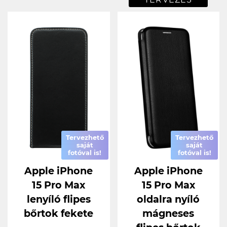
Tervezhető
Tervezhető
saját
saját
fotóval is!
fotóval is!
Apple iPhone
Apple iPhone
15 Pro Max
15 Pro Max
lenyíló flipes
oldalra nyíló
bőrtok fekete
mágneses