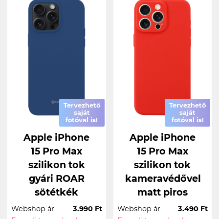
Tervezhető
Tervezhető
saját
saját
fotóval is!
fotóval is!
Apple iPhone
Apple iPhone
15 Pro Max
15 Pro Max
szilikon tok
szilikon tok
gyári ROAR
kameravédővel
sötétkék
matt piros
Webshop ár
3.990 Ft
Webshop ár
3.490 Ft