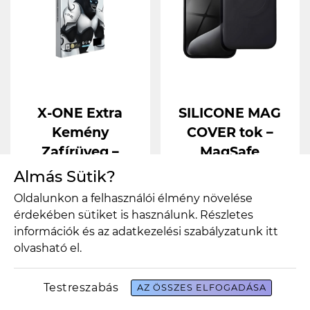
X-ONE Extra
SILICONE MAG
Kemény
COVER tok –
Zafírüveg –
MagSafe
Prémium
kompatibilis
Almás Sütik?
Védelem
védelem
Oldalunkon a felhasználói élmény növelése
iPhone 15 Pro
iPhone 15 Pro
érdekében sütiket is használunk. Részletes
Max-hoz
Max
információk és az adatkezelési szabályzatunk
itt
készülékhez,
olvasható el.
Webshop ár
7.490 Ft
fekete színben
részletek
Testreszabás
AZ ÖSSZES ELFOGADÁSA
Webshop ár
4.990 Ft