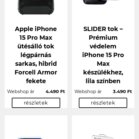
Apple iPhone
SLIDER tok –
15 Pro Max
Prémium
ütésálló tok
védelem
légpárnás
iPhone 15 Pro
sarkas, hibrid
Max
Forcell Armor
készülékhez,
fekete
lila színben
Webshop ár
4.490 Ft
Webshop ár
3.490 Ft
részletek
részletek