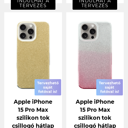
INDULHAT A
INDULHAT A
TERVEZÉS
TERVEZÉS
Tervezhető
Tervezhető
saját
saját
fotóval is!
fotóval is!
Apple iPhone
Apple iPhone
15 Pro Max
15 Pro Max
szilikon tok
szilikon tok
csillogó hátlap
csillogó hátlap