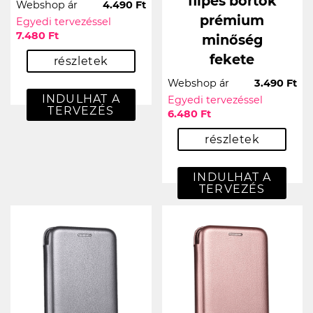
flipes bőrtok
Webshop ár
4.490 Ft
prémium
Egyedi tervezéssel
7.480 Ft
minőség
fekete
részletek
Webshop ár
3.490 Ft
INDULHAT A
Egyedi tervezéssel
TERVEZÉS
6.480 Ft
részletek
INDULHAT A
TERVEZÉS