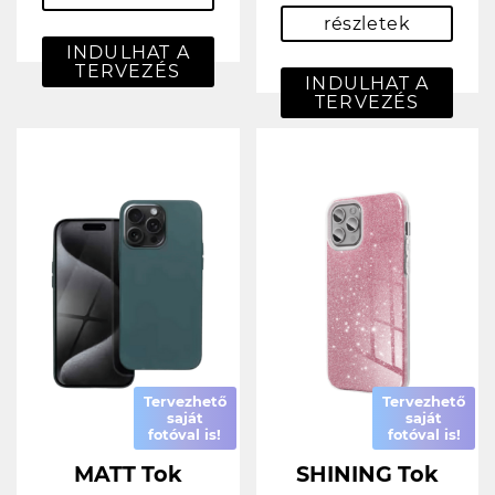
részletek
INDULHAT A
TERVEZÉS
INDULHAT A
TERVEZÉS
Tervezhető
Tervezhető
saját
saját
fotóval is!
fotóval is!
MATT Tok
SHINING Tok