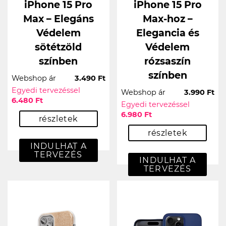
iPhone 15 Pro
iPhone 15 Pro
Max – Elegáns
Max-hoz –
Védelem
Elegancia és
sötétzöld
Védelem
színben
rózsaszín
színben
Webshop ár
3.490 Ft
Egyedi tervezéssel
Webshop ár
3.990 Ft
6.480 Ft
Egyedi tervezéssel
6.980 Ft
részletek
részletek
INDULHAT A
TERVEZÉS
INDULHAT A
TERVEZÉS