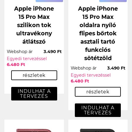
Apple iPhone
Apple iPhone
15 Pro Max
15 Pro Max
szilikon tok
oldalra nyíló
ultravékony
flipes bőrtok
átlátszó
asztali tartó
funkciós
Webshop ár
3.490 Ft
sötétzöld
Egyedi tervezéssel
6.480 Ft
Webshop ár
3.490 Ft
részletek
Egyedi tervezéssel
6.480 Ft
INDULHAT A
részletek
TERVEZÉS
INDULHAT A
TERVEZÉS