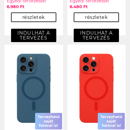
Egyedi tervezéssel
Egyedi tervezéssel
6.980 Ft
6.480 Ft
részletek
részletek
INDULHAT A
INDULHAT A
TERVEZÉS
TERVEZÉS
Tervezhető
Tervezhető
saját
saját
fotóval is!
fotóval is!