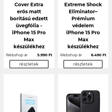
Cover Extra
Extreme Shock
erős matt
Eliminator–
borítású edzett
Prémium
üvegfólia -
védelem
iPhone 15 Pro
iPhone 15 Pro
Max
Max
készülékhez
készülékhez
Webshop ár
5.990 Ft
Webshop ár
6.490 Ft
részletek
részletek