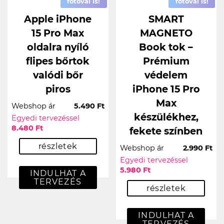
fotóval is!
fotóval is!
Apple iPhone
SMART
15 Pro Max
MAGNETO
oldalra nyíló
Book tok –
flipes bőrtok
Prémium
valódi bőr
védelem
piros
iPhone 15 Pro
Max
Webshop ár
5.490 Ft
készülékhez,
Egyedi tervezéssel
8.480 Ft
fekete színben
részletek
Webshop ár
2.990 Ft
Egyedi tervezéssel
5.980 Ft
INDULHAT A
TERVEZÉS
részletek
INDULHAT A
TERVEZÉS