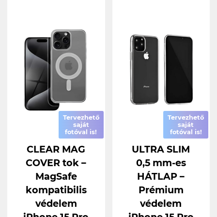
Tervezhető
Tervezhető
saját
saját
fotóval is!
fotóval is!
CLEAR MAG
ULTRA SLIM
COVER tok –
0,5 mm-es
MagSafe
HÁTLAP –
kompatibilis
Prémium
védelem
védelem