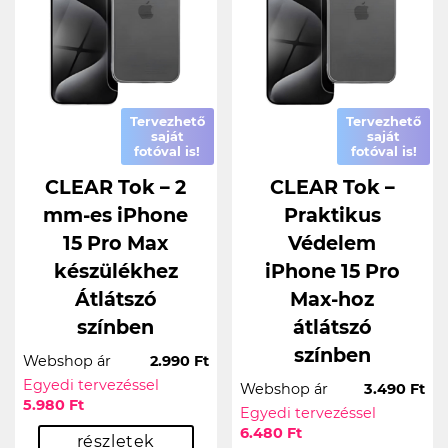
Tervezhető
Tervezhető
saját
saját
fotóval is!
fotóval is!
CLEAR Tok – 2
CLEAR Tok –
mm-es iPhone
Praktikus
15 Pro Max
Védelem
készülékhez
iPhone 15 Pro
Átlátszó
Max-hoz
színben
átlátszó
színben
Webshop ár
2.990 Ft
Egyedi tervezéssel
Webshop ár
3.490 Ft
5.980 Ft
Egyedi tervezéssel
6.480 Ft
részletek