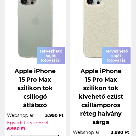
Tervezhető
Tervezhető
saját
saját
fotóval is!
fotóval is!
Apple iPhone
Apple iPhone
15 Pro Max
15 Pro Max
szilikon tok
szilikon tok
csillogó
kivehető ezüst
átlátszó
csillámporos
réteg halvány
Webshop ár
3.990 Ft
sárga
Egyedi tervezéssel
6.980 Ft
Webshop ár
3.990 Ft