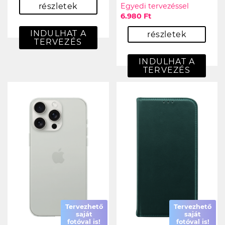
részletek
Egyedi tervezéssel
6.980 Ft
INDULHAT A
részletek
TERVEZÉS
INDULHAT A
TERVEZÉS
Tervezhető
Tervezhető
saját
saját
fotóval is!
fotóval is!