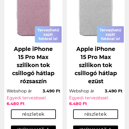
Tervezhető
Tervezhető
saját
saját
fotóval is!
fotóval is!
Apple iPhone
Apple iPhone
15 Pro Max
15 Pro Max
szilikon tok
szilikon tok
csillogó hátlap
csillogó hátlap
rózsaszín
ezüst
Webshop ár
3.490 Ft
Webshop ár
3.490 Ft
Egyedi tervezéssel
Egyedi tervezéssel
6.480 Ft
6.480 Ft
részletek
részletek