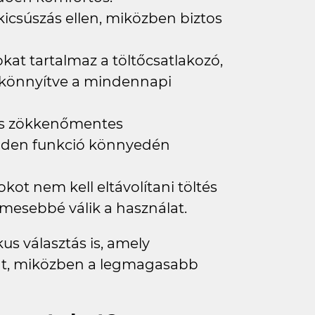
 kicsúszás ellen, miközben biztos
okat tartalmaz a töltőcsatlakozó,
könnyítve a mindennapi
és zökkenőmentes
nden funkció könnyedén
tokot nem kell eltávolítani töltés
lmesebbé válik a használat.
us választás is, amely
usát, miközben a legmagasabb