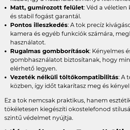
Matt, gumírozott felület
: Véd a véletlen
és stabil fogást garantál.
Pontos illeszkedés
: A tok precíz kivágás
kamera és egyéb funkciók számára, meg
használatot.
Rugalmas gombborítások
: Kényelmes 
gombhasználatot biztosítanak, hogy mi
elérhető legyen.
Vezeték nélküli töltőkompatibilitás
: A 
közben, így időt takarítasz meg és kénye
Ez a tok nemcsak praktikus, hanem esztétik
tökéletesen kiegészíti okostelefonod stíl
szintű védelmet nyújtja.