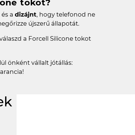
cone tokot?
és a
dizájnt
, hogy telefonod ne
egőrizze újszerű állapotát.
álaszd a Forcell Silicone tokot
l önként vállalt jótállás:
arancia!
ek