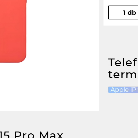
1 db
Tele
term
Apple iP
15 Pro Max