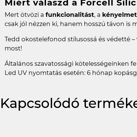
Miért válaszd a Forcell Sili
Mert ötvözi a
funkcionalitást
, a
kényelmet
csak jól nézzen ki, hanem hosszú távon is m
Tedd okostelefonod stílusossá és védetté – v
most!
Általános szavatossági kötelességeinken felü
Led UV nyomtatás esetén: 6 hónap kopásg
Kapcsolódó termék