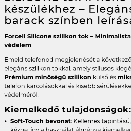
készülékhez – Elegá
barack színben
leírás
Forcell Silicone szilikon tok – Minimalis
védelem
Emeld telefonod megjelenését a következő s
elegáns szilikon tokkal, amely stílusos kieg
Prémium minőségű szilikon
külső és
mikr
telefon karcolásokkal és kisebb sérülések
védelméről.
Kiemelkedő tulajdonságok:
Soft-Touch bevonat
: Kellemes tapintású
kézbe, így a használat élménye kiemelk