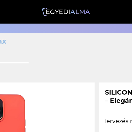
ax
SILICON
– Elegá
Tervezés 