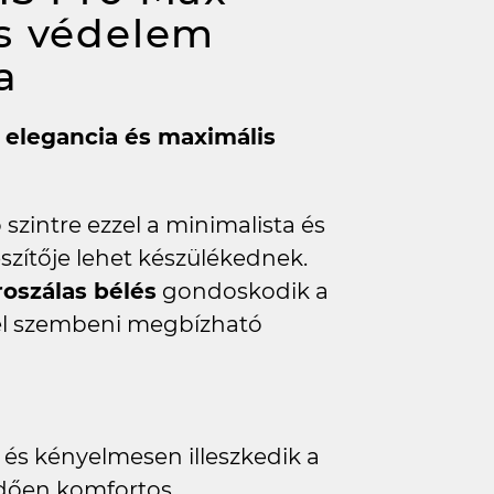
ns védelem
a
ta elegancia és maximális
zintre ezzel a minimalista és
észítője lehet készülékednek.
oszálas bélés
gondoskodik a
kel szembeni megbízható
, és kényelmesen illeszkedik a
edően komfortos.