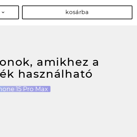
kosárba
fonok, amikhez a
ék használható
hone 15 Pro Max