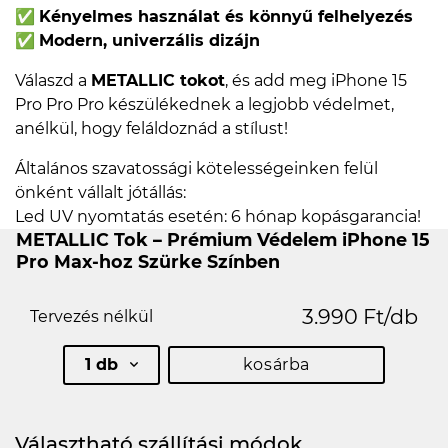
✅
Kényelmes használat és könnyű felhelyezés
✅
Modern, univerzális dizájn
Válaszd a
METALLIC tokot
, és add meg iPhone 15
Pro Pro Pro készülékednek a legjobb védelmet,
anélkül, hogy feláldoznád a stílust!
Általános szavatossági kötelességeinken felül
önként vállalt jótállás:
Led UV nyomtatás esetén: 6 hónap kopásgarancia!
METALLIC Tok – Prémium Védelem iPhone 15
Pro Max-hoz Szürke Színben
3.990 Ft/db
Tervezés nélkül
1 db
kosárba
Választható szállítási módok