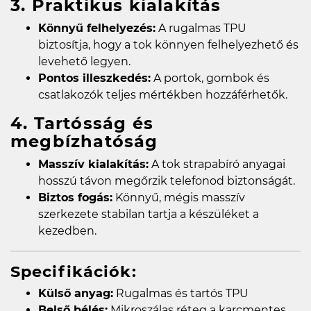
3. Praktikus kialakítás
Könnyű felhelyezés:
A rugalmas TPU
biztosítja, hogy a tok könnyen felhelyezhető és
levehető legyen.
Pontos illeszkedés:
A portok, gombok és
csatlakozók teljes mértékben hozzáférhetők.
4. Tartósság és
megbízhatóság
Masszív kialakítás:
A tok strapabíró anyagai
hosszú távon megőrzik telefonod biztonságát.
Biztos fogás:
Könnyű, mégis masszív
szerkezete stabilan tartja a készüléket a
kezedben.
Specifikációk:
Külső anyag:
Rugalmas és tartós TPU
Belső bélés:
Mikroszálas réteg a karcmentes