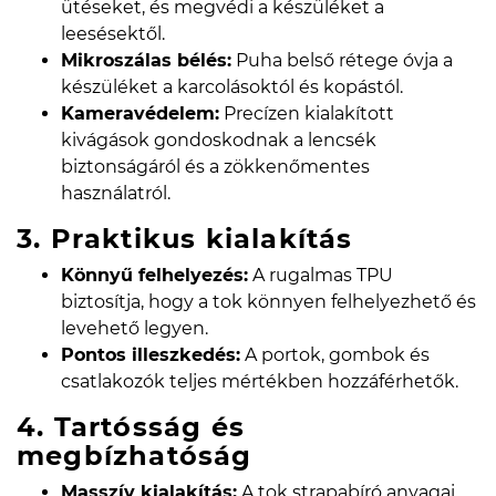
ütéseket, és megvédi a készüléket a
leesésektől.
Mikroszálas bélés:
Puha belső rétege óvja a
készüléket a karcolásoktól és kopástól.
Kameravédelem:
Precízen kialakított
kivágások gondoskodnak a lencsék
biztonságáról és a zökkenőmentes
használatról.
3. Praktikus kialakítás
Könnyű felhelyezés:
A rugalmas TPU
biztosítja, hogy a tok könnyen felhelyezhető és
levehető legyen.
Pontos illeszkedés:
A portok, gombok és
csatlakozók teljes mértékben hozzáférhetők.
4. Tartósság és
megbízhatóság
Masszív kialakítás:
A tok strapabíró anyagai