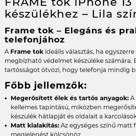
FRAME tok iPhone 13 
készülékhez – Lila s
Frame tok – Elegáns és pr
telefonjához
A
Frame tok
ideális választás, ha egyszerre
megbízható védelmet készüléke számára. Ez
tartósságot ötvözi, hogy telefonja mindig 
Főbb jellemzők:
Megerősített élek és tartós anyagok:
A 
kellemes tapintású, miközben megerősíte
készülék hátlapját és oldalait a karcolások
Matt kialakítás:
Az egységes színű matt f
megjelenést kölcsönöz.