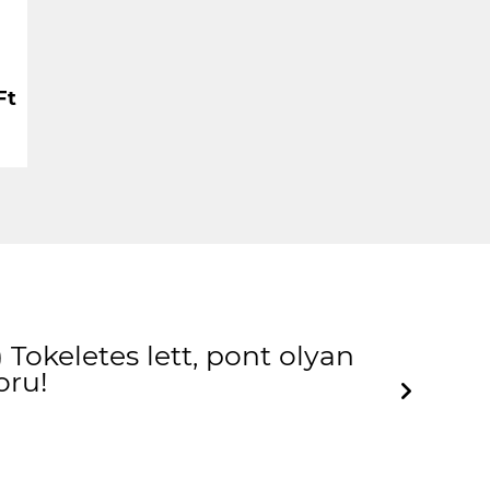
Ft
Tokeletes lett, pont olyan
oru!
Next