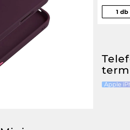
1 db
Tele
term
Apple iP