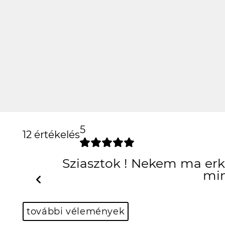
5
12 értékelés
Sziasztok ! Nekem ma erke
min
Previous
további vélemények