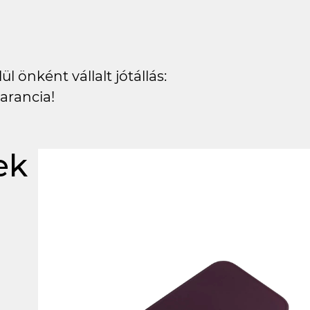
l önként vállalt jótállás:
arancia!
ek