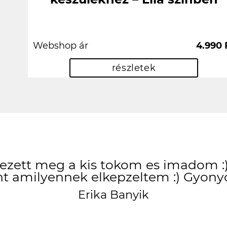
Webshop ár
4.990 
részletek
zett meg a kis tokom es imadom :) 
t amilyennek elkepzeltem :) Gyony
Erika Banyik