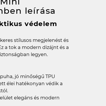
Mini
zínben
leírása
aktikus védelem
 keres stílusos megjelenést és
 a tok a modern dizájnt és a
biztonságban legyen.
puha, jó minőségű TPU
tt élei hatékonyan védik a
tól.
elület elegáns és modern