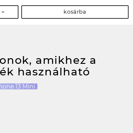
kosárba
fonok, amikhez a
ék használható
hone 13 Mini