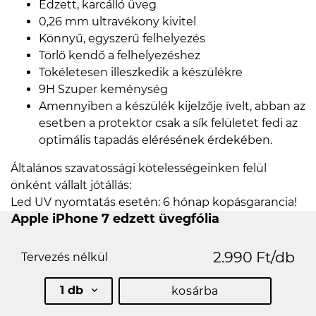
Edzett, karcálló üveg
0,26 mm ultravékony kivitel
Könnyű, egyszerű felhelyezés
Törlő kendő a felhelyezéshez
Tökéletesen illeszkedik a készülékre
9H Szuper keménység
Amennyiben a készülék kijelzője ívelt, abban az
esetben a protektor csak a sík felületet fedi az
optimális tapadás elérésének érdekében.
Általános szavatossági kötelességeinken felül
önként vállalt jótállás:
Led UV nyomtatás esetén: 6 hónap kopásgarancia!
Apple iPhone 7 edzett üvegfólia
2.990 Ft/db
Tervezés nélkül
1 db
kosárba