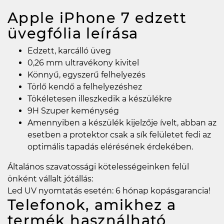
Apple iPhone 7 edzett
üvegfólia
leírása
Edzett, karcálló üveg
0,26 mm ultravékony kivitel
Könnyű, egyszerű felhelyezés
Törlő kendő a felhelyezéshez
Tökéletesen illeszkedik a készülékre
9H Szuper keménység
Amennyiben a készülék kijelzője ívelt, abban az
esetben a protektor csak a sík felületet fedi az
optimális tapadás elérésének érdekében.
Általános szavatossági kötelességeinken felül
önként vállalt jótállás:
Led UV nyomtatás esetén: 6 hónap kopásgarancia!
Telefonok, amikhez a
termék használható