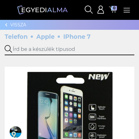
0
VISSZA
Telefon
Apple
IPhone 7