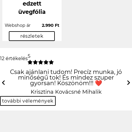
edzett
üvegfólia
Webshop ár
2.990 Ft
részletek
5
12 értékelés
Csak ajánlani tudom! Precíz munka, jó
minőségű tok! És mindez szuper
gyorsan! Köszönöm!!! ❤️
Previous
N
Krisztina Kovácsné Mihalik
további vélemények