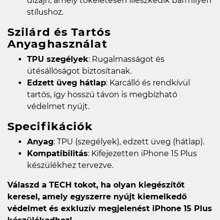
dizájn, amely tökéletesen illeszkedik bármilyen
stílushoz.
Szilárd és Tartós
Anyaghasználat
TPU szegélyek
: Rugalmasságot és
ütésállóságot biztosítanak.
Edzett üveg hátlap
: Karcálló és rendkívül
tartós, így hosszú távon is megbízható
védelmet nyújt.
Specifikációk
Anyag
: TPU (szegélyek), edzett üveg (hátlap).
Kompatibilitás
: Kifejezetten iPhone 15 Plus
készülékhez tervezve.
Válaszd a TECH tokot, ha olyan kiegészítőt
keresel, amely egyszerre nyújt kiemelkedő
védelmet és exkluzív megjelenést iPhone 15 Plus