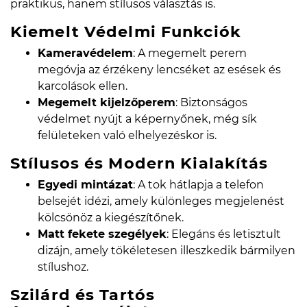
praktikus, hanem stílusos választás is.
Kiemelt Védelmi Funkciók
Kameravédelem
: A megemelt perem
megóvja az érzékeny lencséket az esések és
karcolások ellen.
Megemelt kijelzőperem
: Biztonságos
védelmet nyújt a képernyőnek, még sík
felületeken való elhelyezéskor is.
Stílusos és Modern Kialakítás
Egyedi mintázat
: A tok hátlapja a telefon
belsejét idézi, amely különleges megjelenést
kölcsönöz a kiegészítőnek.
Matt fekete szegélyek
: Elegáns és letisztult
dizájn, amely tökéletesen illeszkedik bármilyen
stílushoz.
Szilárd és Tartós