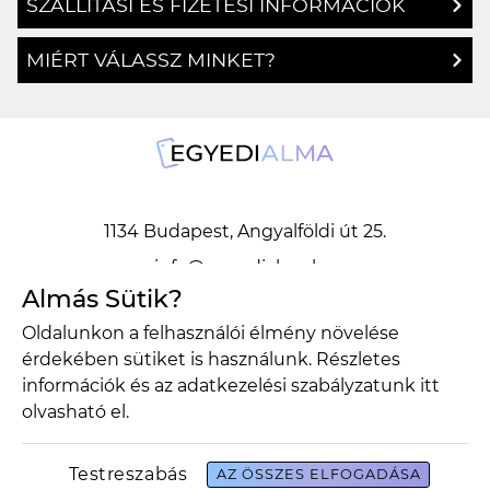
SZÁLLÍTÁSI ÉS FIZETÉSI INFORMÁCIÓK
MIÉRT VÁLASSZ MINKET?
1134 Budapest, Angyalföldi út 25.
info@egyedialma.hu
Almás Sütik?
Oldalunkon a felhasználói élmény növelése
1134 Budapest, Angyalföldi út 25.
érdekében sütiket is használunk. Részletes
info@egyedialma.hu
információk és az adatkezelési szabályzatunk
itt
olvasható el.
Adatkezelési szabályzat
Általános szerződési feltételek
Testreszabás
AZ ÖSSZES ELFOGADÁSA