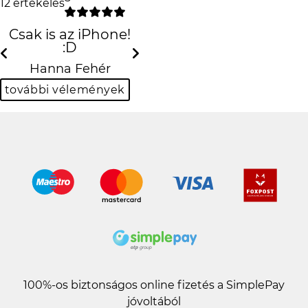
12 értékelés
Csak is az iPhone! :D
Previous
Next
Hanna Fehér
további vélemények
100%-os biztonságos online fizetés a SimplePay
jóvoltából