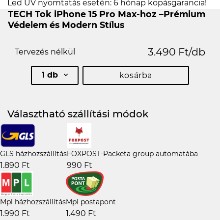
Led UV nyomtatás esetén: 6 hónap kopásgarancia!
TECH Tok iPhone 15 Pro Max-hoz –Prémium
Védelem és Modern Stílus
3.490 Ft/db
Tervezés nélkül
1 db
kosárba
Választható szállítási módok
GLS házhozszállítás
FOXPOST-Packeta group automatába
1.890 Ft
990 Ft
Mpl házhozszállítás
Mpl postapont
1.990 Ft
1.490 Ft