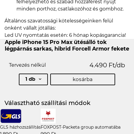
felhelyezhető és szabad hozzáférést nyújt
minden porthoz, csatlakozóhoz és gombhoz.
Általános szavatossági kötelességeinken felül
önként vállalt jótállás:
Led UV nyomtatás esetén: 6 hónap kopásgarancia!
Apple iPhone 15 Pro Max ütésálló tok
légpárnás sarkas, hibrid Forcell Armor fekete
4.490 Ft/db
Tervezés nélkül
1 db
kosárba
Választható szállítási módok
GLS házhozszállítás
FOXPOST-Packeta group automatába