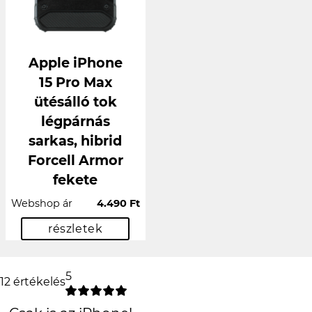
Apple iPhone
15 Pro Max
ütésálló tok
légpárnás
sarkas, hibrid
Forcell Armor
fekete
Webshop ár
4.490 Ft
részletek
5
12 értékelés