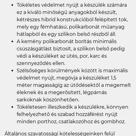
Tökéletes védelmet nyújt a készülék számára
ez a kiváló minőségű anyagokból készült,
kétrészes hibrid konstrukcióból felépített tok,
mely egy fémhatású, polikarbonát műanyag
hátlapból és egy szilikon belső részből áll.
A kemény polikarbonát borítás minimális
csúszásgátlást biztosít, a szilikon belső pedig
védi a készüléket az ütés, por, karc és
szennyeződés ellen.
Szélsőséges körülmények között is maximális
védelmet nyújt, megóvja a készüléket 1,5
méter magasságig az ütődésektől a megemelt
éleknek és a megerősített, légpárnás
sarkoknak köszönhetően.
Tökéletesen illeszkedik a készülékre, könnyen
felhelyezhető és szabad hozzáférést nyújt
minden porthoz, csatlakozóhoz és gombhoz.
Általános szavatossági kötelességeinken felül