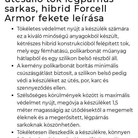
sarkas, hibrid Forcell
Armor fekete
leírása
Tökéletes védelmet nyújt a készülék számára
ez a kiváló minőségű anyagokból készült,
kétrészes hibrid konstrukcióból felépített tok,
mely egy fémhatású, polikarbonát műanyag
hátlapból és egy szilikon belső részből áll.
A kemény polikarbonát borítás minimális
csúszásgátlást biztosít, a szilikon belső pedig
védi a készüléket az ütés, por, karc és
szennyeződés ellen.
Szélsőséges körülmények között is maximális
védelmet nyújt, megóvja a készüléket 1,5
méter magasságig az ütődésektől a megemelt
éleknek és a megerősített, légpárnás
sarkoknak köszönhetően.
Tökéletesen illeszkedik a készülékre, könnyen