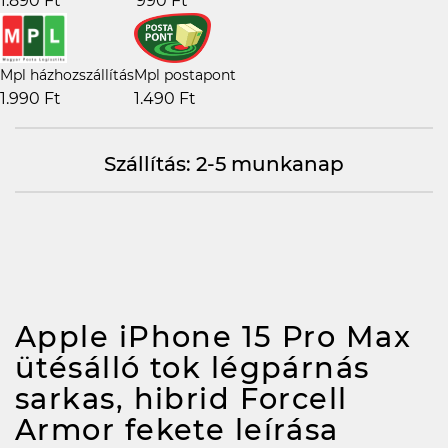
1.890 Ft
990 Ft
Mpl házhozszállítás
Mpl postapont
1.990 Ft
1.490 Ft
Szállítás: 2-5 munkanap
Apple iPhone 15 Pro Max
ütésálló tok légpárnás
sarkas, hibrid Forcell
Armor fekete
leírása