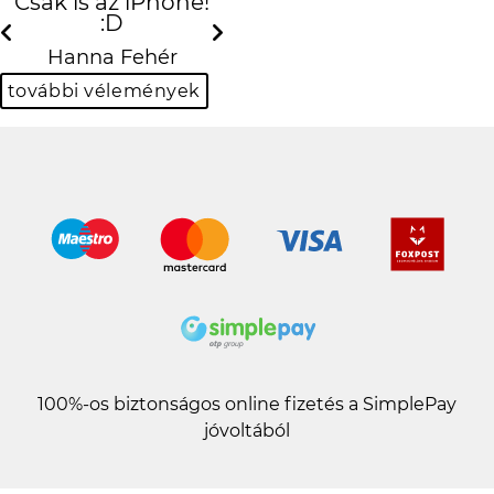
Csak is az iPhone! :D
Previous
N
Hanna Fehér
további vélemények
100%-os biztonságos online fizetés a SimplePay
jóvoltából