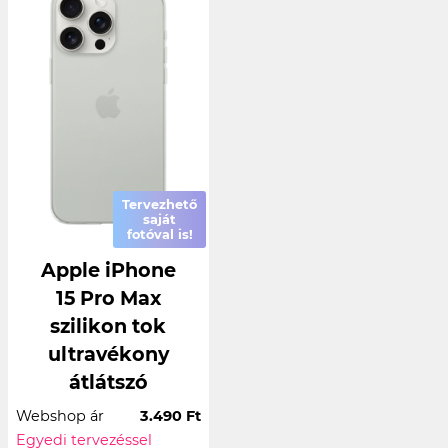
Tervezhető
saját
fotóval is!
Apple iPhone
15 Pro Max
szilikon tok
ultravékony
átlátszó
Webshop ár
3.490 Ft
Egyedi tervezéssel