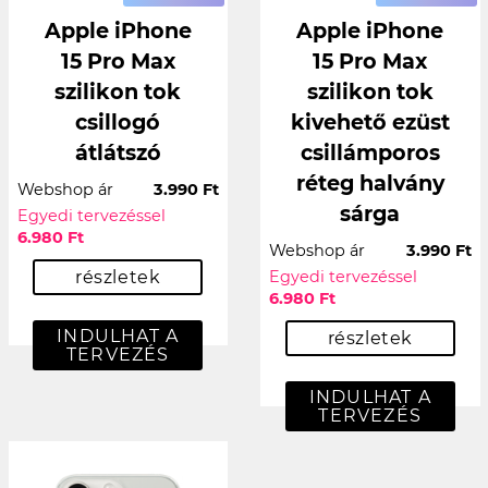
Apple iPhone
Apple iPhone
15 Pro Max
15 Pro Max
szilikon tok
szilikon tok
csillogó
kivehető ezüst
átlátszó
csillámporos
réteg halvány
Webshop ár
3.990 Ft
sárga
Egyedi tervezéssel
6.980 Ft
Webshop ár
3.990 Ft
részletek
Egyedi tervezéssel
6.980 Ft
INDULHAT A
részletek
TERVEZÉS
INDULHAT A
TERVEZÉS