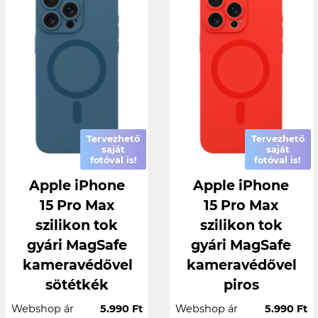
Tervezhető
Tervezhető
saját
saját
fotóval is!
fotóval is!
Apple iPhone
Apple iPhone
15 Pro Max
15 Pro Max
szilikon tok
szilikon tok
gyári MagSafe
gyári MagSafe
kameravédővel
kameravédővel
sötétkék
piros
Webshop ár
5.990 Ft
Webshop ár
5.990 Ft