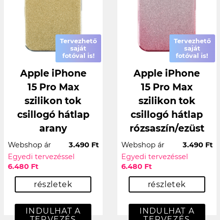
Tervezhető
Tervezhető
saját
saját
fotóval is!
fotóval is!
Apple iPhone
Apple iPhone
15 Pro Max
15 Pro Max
szilikon tok
szilikon tok
csillogó hátlap
csillogó hátlap
arany
rózsaszín/ezüst
Webshop ár
3.490 Ft
Webshop ár
3.490 Ft
Egyedi tervezéssel
Egyedi tervezéssel
6.480 Ft
6.480 Ft
részletek
részletek
INDULHAT A
INDULHAT A
TERVEZÉS
TERVEZÉS