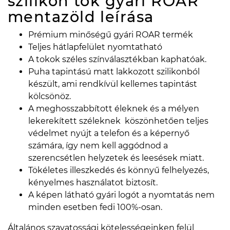
szilikon tok gyári ROAR
mentazöld
leírása
Prémium minőségű gyári ROAR termék
Teljes hátlapfelület nyomtatható
A tokok széles színválasztékban kaphatóak.
Puha tapintású matt lakkozott szilikonból
készült, ami rendkívül kellemes tapintást
kölcsönöz.
A meghosszabbított éleknek és a mélyen
lekerekített széleknek köszönhetően teljes
védelmet nyújt a telefon és a képernyő
számára, így nem kell aggódnod a
szerencsétlen helyzetek és leesések miatt.
Tökéletes illeszkedés és könnyű felhelyezés,
kényelmes használatot biztosít.
A képen látható gyári logót a nyomtatás nem
minden esetben fedi 100%-osan.
Általános szavatossági kötelességeinken felül