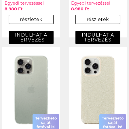
Egyedi tervezéssel
Egyedi tervezéssel
8.980 Ft
8.980 Ft
részletek
részletek
INDULHAT A
INDULHAT A
TERVEZÉS
TERVEZÉS
Tervezhető
Tervezhető
saját
saját
fotóval is!
fotóval is!