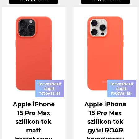
Tervezhető
Tervezhető
saját
saját
fotóval is!
fotóval is!
Apple iPhone
Apple iPhone
15 Pro Max
15 Pro Max
szilikon tok
szilikon tok
matt
gyári ROAR
barackszínű
barackszínű