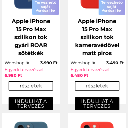
Tervezhető
Tervezhető
saját
saját
fotóval is!
fotóval is!
Apple iPhone
Apple iPhone
15 Pro Max
15 Pro Max
szilikon tok
szilikon tok
gyári ROAR
kameravédővel
sötétkék
matt piros
Webshop ár
3.990 Ft
Webshop ár
3.490 Ft
Egyedi tervezéssel
Egyedi tervezéssel
6.980 Ft
6.480 Ft
részletek
részletek
INDULHAT A
INDULHAT A
TERVEZÉS
TERVEZÉS