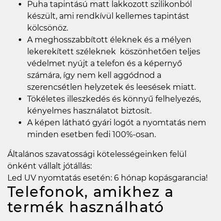
Puha tapintású matt lakkozott szilikonból
készült, ami rendkívül kellemes tapintást
kölcsönöz.
A meghosszabbított éleknek és a mélyen
lekerekített széleknek köszönhetően teljes
védelmet nyújt a telefon és a képernyő
számára, így nem kell aggódnod a
szerencsétlen helyzetek és leesések miatt.
Tökéletes illeszkedés és könnyű felhelyezés,
kényelmes használatot biztosít.
A képen látható gyári logót a nyomtatás nem
minden esetben fedi 100%-osan.
Általános szavatossági kötelességeinken felül
önként vállalt jótállás:
Led UV nyomtatás esetén: 6 hónap kopásgarancia!
Telefonok, amikhez a
termék használható