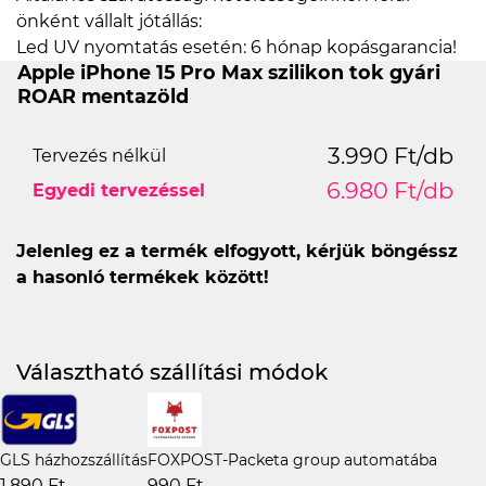
önként vállalt jótállás:
Led UV nyomtatás esetén: 6 hónap kopásgarancia!
Apple iPhone 15 Pro Max szilikon tok gyári
ROAR mentazöld
3.990 Ft/db
Tervezés nélkül
6.980 Ft/db
Egyedi tervezéssel
Jelenleg ez a termék elfogyott, kérjük böngéssz
a hasonló termékek között!
Választható szállítási módok
GLS házhozszállítás
FOXPOST-Packeta group automatába
1.890 Ft
990 Ft