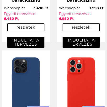
Webshop ár
3.490 Ft
Webshop ár
3.990 Ft
Egyedi tervezéssel
Egyedi tervezéssel
6.480 Ft
6.980 Ft
részletek
részletek
INDULHAT A
INDULHAT A
TERVEZÉS
TERVEZÉS