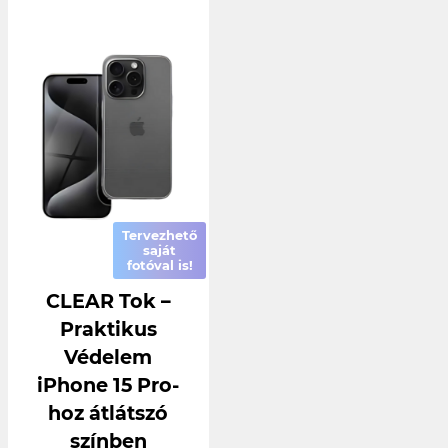
Tervezhető
saját
fotóval is!
CLEAR Tok –
Praktikus
Védelem
iPhone 15 Pro-
hoz átlátszó
színben