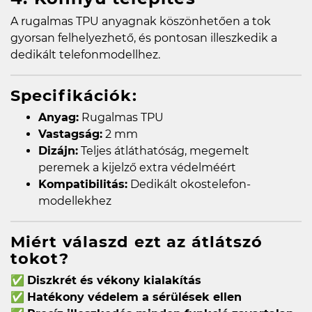
A rugalmas TPU anyagnak köszönhetően a tok
gyorsan felhelyezhető, és pontosan illeszkedik a
dedikált telefonmodellhez.
Specifikációk:
Anyag:
Rugalmas TPU
Vastagság:
2 mm
Dizájn:
Teljes átláthatóság, megemelt
peremek a kijelző extra védelméért
Kompatibilitás:
Dedikált okostelefon-
modellekhez
Miért válaszd ezt az átlátszó
tokot?
✅
Diszkrét és vékony kialakítás
✅
Hatékony védelem a sérülések ellen