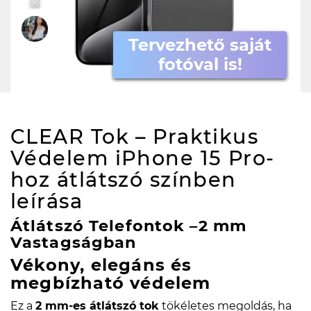
Tervezhető saját
fotóval is!
CLEAR Tok – Praktikus
Védelem iPhone 15 Pro-
hoz átlátszó színben
leírása
Átlátszó Telefontok –2 mm
Vastagságban
Vékony, elegáns és
megbízható védelem
Ez a
2 mm-es átlátszó tok
tökéletes megoldás, ha