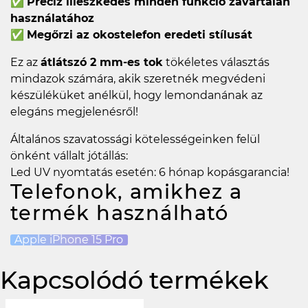
✅
Precíz illeszkedés minden funkció zavartalan
használatához
✅
Megőrzi az okostelefon eredeti stílusát
Ez az
átlátszó 2 mm-es tok
tökéletes választás
mindazok számára, akik szeretnék megvédeni
készüléküket anélkül, hogy lemondanának az
elegáns megjelenésről!
Általános szavatossági kötelességeinken felül
önként vállalt jótállás:
Led UV nyomtatás esetén: 6 hónap kopásgarancia!
Telefonok, amikhez a
termék használható
Apple iPhone 15 Pro
Kapcsolódó termékek