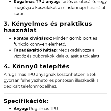
Rugalmas TPU anyag:
Tartós és ütésálló, hogy
megóvja a készüléket a mindennapi használat
során.
3. Kényelmes és praktikus
használat
Pontos kivágások:
Minden gomb, port és
funkció könnyen elérhető.
Tapadásgátló hátlap:
Megakadályozza a
vízgőz és buborékok kialakulását a tok alatt.
4. Könnyű telepítés
A rugalmas TPU anyagnak köszönhetően a tok
gyorsan felhelyezhető, és pontosan illeszkedik a
dedikált telefonmodellhez.
Specifikációk:
Anyag:
Rugalmas TPU