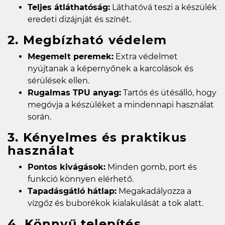
Teljes átláthatóság:
Láthatóvá teszi a készülék
eredeti dizájnját és színét.
2. Megbízható védelem
Megemelt peremek:
Extra védelmet
nyújtanak a képernyőnek a karcolások és
sérülések ellen.
Rugalmas TPU anyag:
Tartós és ütésálló, hogy
megóvja a készüléket a mindennapi használat
során.
3. Kényelmes és praktikus
használat
Pontos kivágások:
Minden gomb, port és
funkció könnyen elérhető.
Tapadásgátló hátlap:
Megakadályozza a
vízgőz és buborékok kialakulását a tok alatt.
4. Könnyű telepítés