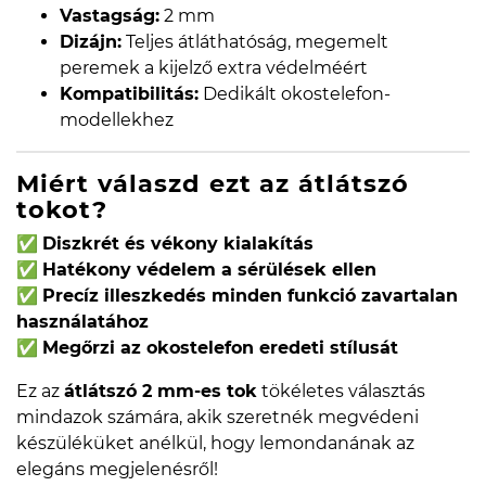
Vastagság:
2 mm
Dizájn:
Teljes átláthatóság, megemelt
peremek a kijelző extra védelméért
Kompatibilitás:
Dedikált okostelefon-
modellekhez
Miért válaszd ezt az átlátszó
tokot?
✅
Diszkrét és vékony kialakítás
✅
Hatékony védelem a sérülések ellen
✅
Precíz illeszkedés minden funkció zavartalan
használatához
✅
Megőrzi az okostelefon eredeti stílusát
Ez az
átlátszó 2 mm-es tok
tökéletes választás
mindazok számára, akik szeretnék megvédeni
készüléküket anélkül, hogy lemondanának az
elegáns megjelenésről!