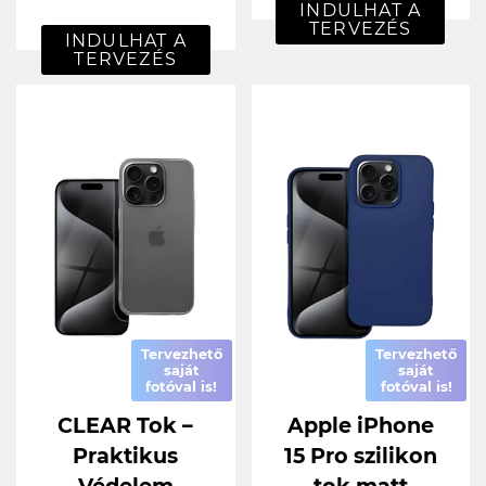
INDULHAT A
TERVEZÉS
INDULHAT A
TERVEZÉS
Tervezhető
Tervezhető
saját
saját
fotóval is!
fotóval is!
CLEAR Tok –
Apple iPhone
Praktikus
15 Pro szilikon