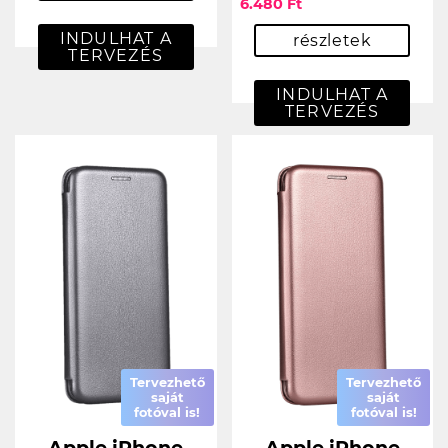
6.480 Ft
INDULHAT A
részletek
TERVEZÉS
INDULHAT A
TERVEZÉS
Tervezhető
Tervezhető
saját
saját
fotóval is!
fotóval is!