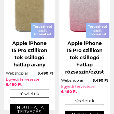
Tervezhető
Tervezhető
saját
saját
fotóval is!
fotóval is!
Apple iPhone
Apple iPhone
15 Pro szilikon
15 Pro szilikon
tok csillogó
tok csillogó
hátlap arany
hátlap
rózsaszín/ezüst
Webshop ár
3.490 Ft
Egyedi tervezéssel
Webshop ár
3.490 Ft
6.480 Ft
Egyedi tervezéssel
6.480 Ft
részletek
részletek
INDULHAT A
TERVEZÉS