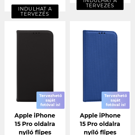
INDULHAT A
TERVEZÉS
INDULHAT A
TERVEZÉS
Tervezhető
Tervezhető
saját
saját
fotóval is!
fotóval is!
Apple iPhone
Apple iPhone
15 Pro oldalra
15 Pro oldalra
nyíló flipes
nyíló flipes