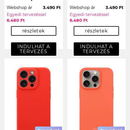
Webshop ár
3.490 Ft
Webshop ár
3.490 Ft
Egyedi tervezéssel
Egyedi tervezéssel
6.480 Ft
6.480 Ft
részletek
részletek
INDULHAT A
INDULHAT A
TERVEZÉS
TERVEZÉS