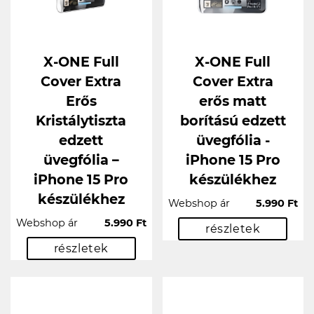
X-ONE Full
X-ONE Full
Cover Extra
Cover Extra
Erős
erős matt
Kristálytiszta
borítású edzett
edzett
üvegfólia -
üvegfólia –
iPhone 15 Pro
iPhone 15 Pro
készülékhez
készülékhez
Webshop ár
5.990 Ft
Webshop ár
5.990 Ft
részletek
részletek