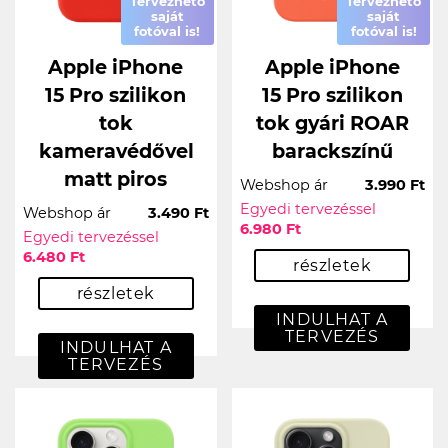
Tervezhető
Tervezhető
saját
saját
fotóval is!
fotóval is!
Apple iPhone
Apple iPhone
15 Pro szilikon
15 Pro szilikon
tok
tok gyári ROAR
kameravédővel
barackszínű
matt piros
Webshop ár
3.990 Ft
Egyedi tervezéssel
Webshop ár
3.490 Ft
6.980 Ft
Egyedi tervezéssel
6.480 Ft
részletek
részletek
INDULHAT A
TERVEZÉS
INDULHAT A
TERVEZÉS