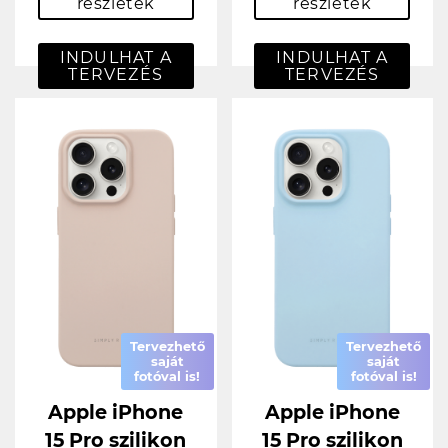
részletek
részletek
INDULHAT A
INDULHAT A
TERVEZÉS
TERVEZÉS
Tervezhető
Tervezhető
saját
saját
fotóval is!
fotóval is!
Apple iPhone
Apple iPhone
15 Pro szilikon
15 Pro szilikon