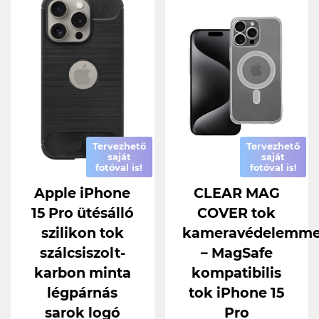
Tervezhető
Tervezhető
saját
saját
fotóval is!
fotóval is!
Apple iPhone
CLEAR MAG
15 Pro ütésálló
COVER tok
szilikon tok
kameravédelemme
szálcsiszolt-
– MagSafe
karbon minta
kompatibilis
légpárnás
tok iPhone 15
sarok logó
Pro