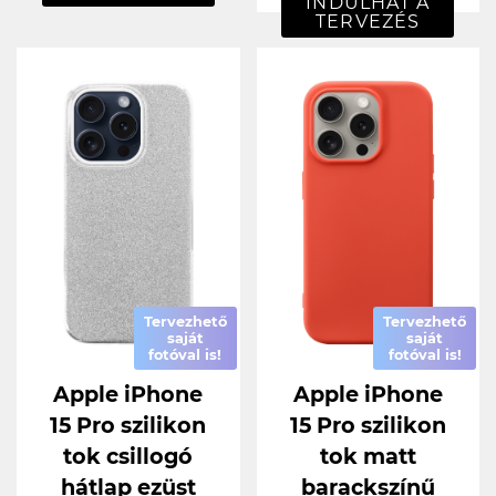
INDULHAT A
TERVEZÉS
Tervezhető
Tervezhető
saját
saját
fotóval is!
fotóval is!
Apple iPhone
Apple iPhone
15 Pro szilikon
15 Pro szilikon
tok csillogó
tok matt
hátlap ezüst
barackszínű