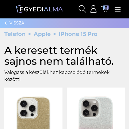
0
VISSZA
Telefon
Apple
IPhone 15 Pro
A keresett termék
sajnos nem található.
Válogass a készülékhez kapcsolódó termékek
között!