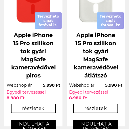
Tervezhető
Tervezhető
saját
saját
fotóval is!
fotóval is!
Apple iPhone
Apple iPhone
15 Pro szilikon
15 Pro szilikon
tok gyári
tok gyári
MagSafe
MagSafe
kameravédővel
kameravédővel
piros
átlátszó
Webshop ár
5.990 Ft
Webshop ár
5.990 Ft
Egyedi tervezéssel
Egyedi tervezéssel
8.980 Ft
8.980 Ft
részletek
részletek
INDULHAT A
INDULHAT A
TERVEZÉS
TERVEZÉS