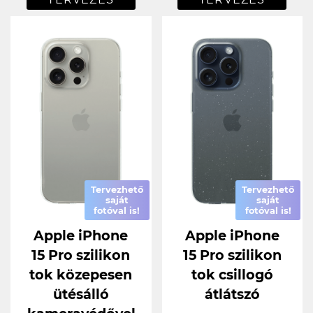
Tervezhető
Tervezhető
saját
saját
fotóval is!
fotóval is!
Apple iPhone
Apple iPhone
15 Pro szilikon
15 Pro szilikon
tok közepesen
tok csillogó
ütésálló
átlátszó