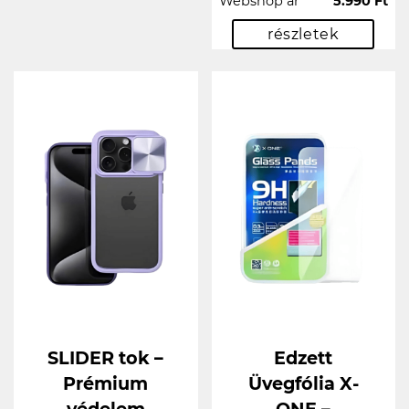
Webshop ár
5.990 Ft
részletek
SLIDER tok –
Edzett
Prémium
Üvegfólia X-
védelem
ONE –