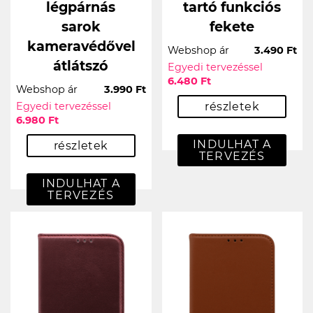
légpárnás
tartó funkciós
sarok
fekete
kameravédővel
Webshop ár
3.490 Ft
átlátszó
Egyedi tervezéssel
6.480 Ft
Webshop ár
3.990 Ft
Egyedi tervezéssel
részletek
6.980 Ft
INDULHAT A
részletek
TERVEZÉS
INDULHAT A
TERVEZÉS