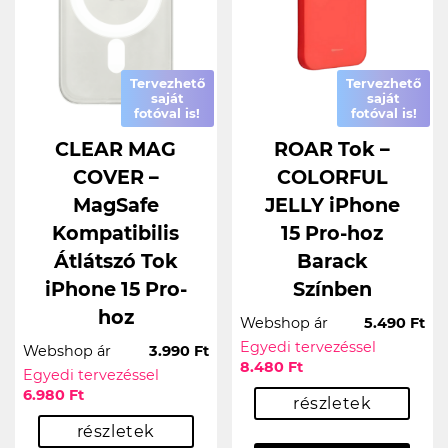
Tervezhető
Tervezhető
saját
saját
fotóval is!
fotóval is!
CLEAR MAG
ROAR Tok –
COVER –
COLORFUL
MagSafe
JELLY iPhone
Kompatibilis
15 Pro-hoz
Átlátszó Tok
Barack
iPhone 15 Pro-
Színben
hoz
Webshop ár
5.490 Ft
Egyedi tervezéssel
Webshop ár
3.990 Ft
8.480 Ft
Egyedi tervezéssel
6.980 Ft
részletek
részletek