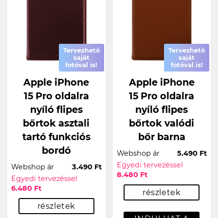
Tervezhető
Tervezhető
saját
saját
fotóval is!
fotóval is!
Apple iPhone
Apple iPhone
15 Pro oldalra
15 Pro oldalra
nyíló flipes
nyíló flipes
bőrtok asztali
bőrtok valódi
tartó funkciós
bőr barna
bordó
Webshop ár
5.490 Ft
Egyedi tervezéssel
Webshop ár
3.490 Ft
8.480 Ft
Egyedi tervezéssel
6.480 Ft
részletek
részletek