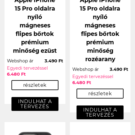
Apple iPhone
Apple iPhone
15 Pro oldalra
15 Pro oldalra
nyíló
nyíló
mágneses
mágneses
flipes bőrtok
flipes bőrtok
prémium
prémium
minőség ezüst
minőség
rozéarany
Webshop ár
3.490 Ft
Egyedi tervezéssel
Webshop ár
3.490 Ft
6.480 Ft
Egyedi tervezéssel
6.480 Ft
részletek
részletek
INDULHAT A
TERVEZÉS
INDULHAT A
TERVEZÉS