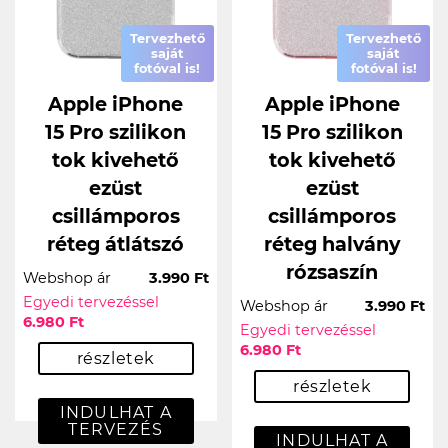
Tervezhető
Tervezhető
saját
saját
fotóval is!
fotóval is!
Apple iPhone
Apple iPhone
15 Pro szilikon
15 Pro szilikon
tok kivehető
tok kivehető
ezüst
ezüst
csillámporos
csillámporos
réteg átlátszó
réteg halvány
rózsaszín
Webshop ár
3.990 Ft
Egyedi tervezéssel
Webshop ár
3.990 Ft
6.980 Ft
Egyedi tervezéssel
6.980 Ft
részletek
részletek
INDULHAT A
TERVEZÉS
INDULHAT A