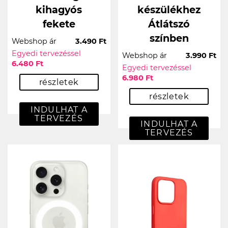
kihagyós
készülékhez
fekete
Átlátszó
színben
Webshop ár
3.490 Ft
Egyedi tervezéssel
Webshop ár
3.990 Ft
6.480 Ft
Egyedi tervezéssel
6.980 Ft
részletek
részletek
INDULHAT A
TERVEZÉS
INDULHAT A
TERVEZÉS