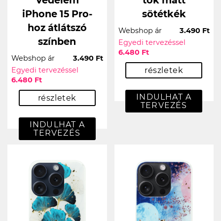
Védelem
tok matt
iPhone 15 Pro-
sötétkék
hoz átlátszó
Webshop ár
3.490 Ft
színben
Egyedi tervezéssel
6.480 Ft
Webshop ár
3.490 Ft
Egyedi tervezéssel
részletek
6.480 Ft
INDULHAT A
részletek
TERVEZÉS
INDULHAT A
TERVEZÉS