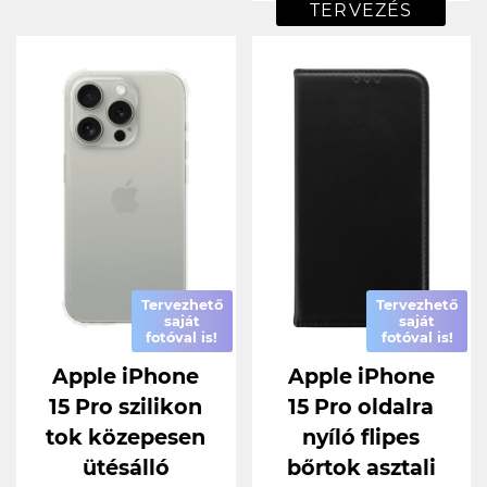
TERVEZÉS
Tervezhető
Tervezhető
saját
saját
fotóval is!
fotóval is!
Apple iPhone
Apple iPhone
15 Pro szilikon
15 Pro oldalra
tok közepesen
nyíló flipes
ütésálló
bőrtok asztali