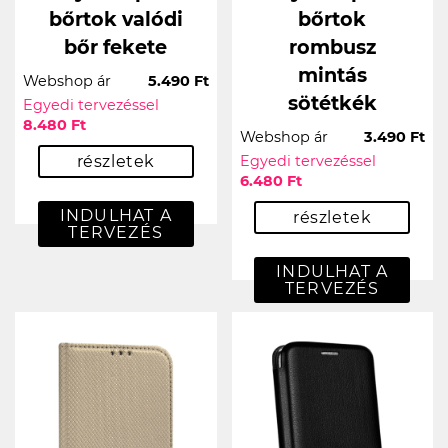
bőrtok valódi
bőrtok
bőr fekete
rombusz
mintás
Webshop ár
5.490 Ft
sötétkék
Egyedi tervezéssel
8.480 Ft
Webshop ár
3.490 Ft
részletek
Egyedi tervezéssel
6.480 Ft
INDULHAT A
részletek
TERVEZÉS
INDULHAT A
TERVEZÉS