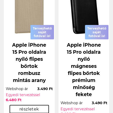
Tervezhető
Tervezhető
saját
saját
fotóval is!
fotóval is!
Apple iPhone
Apple iPhone
15 Pro oldalra
15 Pro oldalra
nyíló flipes
nyíló
bőrtok
mágneses
rombusz
flipes bőrtok
mintás arany
prémium
minőség
Webshop ár
3.490 Ft
fekete
Egyedi tervezéssel
6.480 Ft
Webshop ár
3.490 Ft
részletek
Egyedi tervezéssel