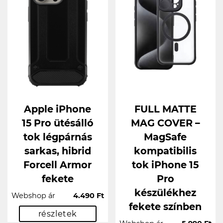
Apple iPhone
FULL MATTE
15 Pro ütésálló
MAG COVER –
tok légpárnás
MagSafe
sarkas, hibrid
kompatibilis
Forcell Armor
tok iPhone 15
fekete
Pro
készülékhez
Webshop ár
4.490 Ft
fekete színben
részletek