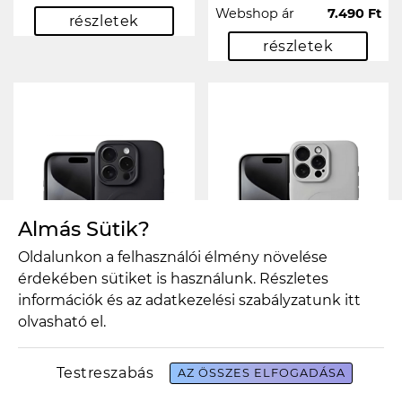
Webshop ár
7.490 Ft
részletek
részletek
Almás Sütik?
Oldalunkon a felhasználói élmény növelése
érdekében sütiket is használunk. Részletes
információk és az adatkezelési szabályzatunk
itt
olvasható el.
SILICONE MAG
SILICONE MAG
Testreszabás
AZ ÖSSZES ELFOGADÁSA
COVER tok –
COVER tok –