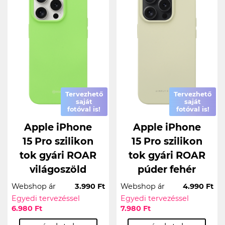
Tervezhető
Tervezhető
saját
saját
fotóval is!
fotóval is!
Apple iPhone
Apple iPhone
15 Pro szilikon
15 Pro szilikon
tok gyári ROAR
tok gyári ROAR
világoszöld
púder fehér
Webshop ár
3.990 Ft
Webshop ár
4.990 Ft
Egyedi tervezéssel
Egyedi tervezéssel
6.980 Ft
7.980 Ft