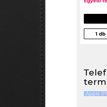
Egyedi t
1 db
Tele
term
Apple iP