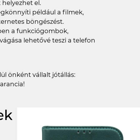
elyezhet el.
könnyíti például a filmek,
ternetes böngészést.
lyben a funkciógombok,
vágása lehetővé teszi a telefon
l önként vállalt jótállás:
arancia!
ek