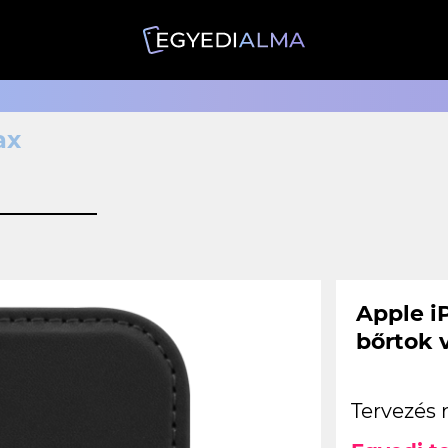
ax
Apple iP
bőrtok 
Tervezés 