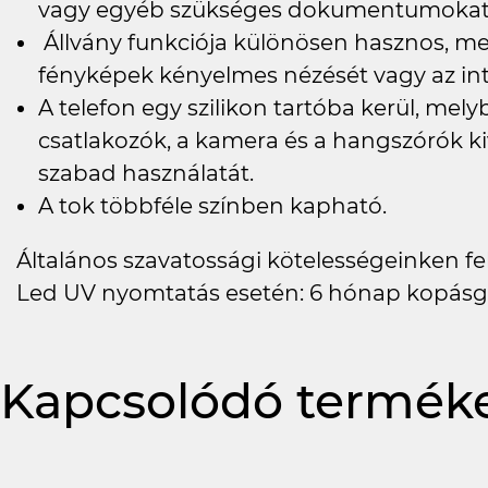
vagy egyéb szükséges dokumentumokat h
Állvány funkciója különösen hasznos, meg
fényképek kényelmes nézését vagy az in
A telefon egy szilikon tartóba kerül, me
csatlakozók, a kamera és a hangszórók ki
szabad használatát.
A tok többféle színben kapható.
Általános szavatossági kötelességeinken felü
Led UV nyomtatás esetén: 6 hónap kopásg
Kapcsolódó termék