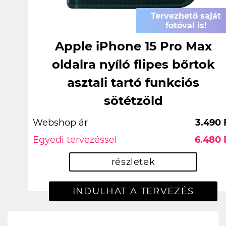
Tervezhető saját
fotóval is!
Apple iPhone 15 Pro Max
oldalra nyíló flipes bőrtok
asztali tartó funkciós
sötétzöld
Webshop ár
3.490 
Egyedi tervezéssel
6.480 
részletek
INDULHAT A TERVEZÉS