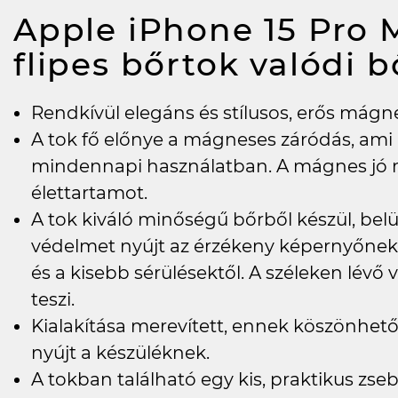
Apple iPhone 15 Pro M
flipes bőrtok valódi 
Rendkívül elegáns és stílusos, erős mágnes
A tok fő előnye a mágneses záródás, ami
mindennapi használatban. A mágnes jó m
élettartamot.
A tok kiváló minőségű bőrből készül, be
védelmet nyújt az érzékeny képernyőnek,
és a kisebb sérülésektől. A széleken lévő 
teszi.
Kialakítása merevített, ennek köszönhe
nyújt a készüléknek.
A tokban található egy kis, praktikus zs