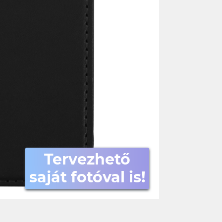
Tervezhető
saját fotóval is!