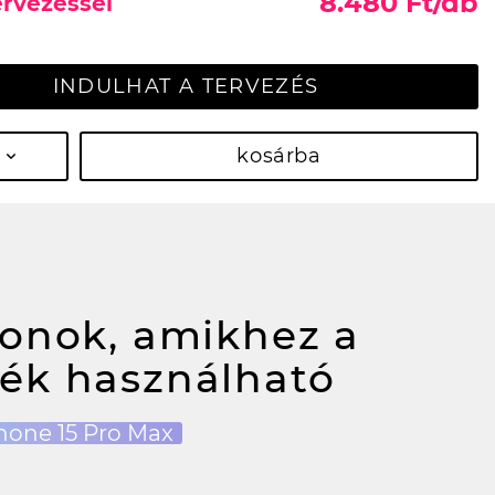
8.480 Ft/db
ervezéssel
INDULHAT A TERVEZÉS
kosárba
fonok, amikhez a
ék használható
hone 15 Pro Max