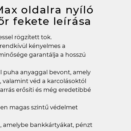
ax oldalra nyíló
bőr fekete
leírása
sel rögzített tok.
 rendkívül kényelmes a
inősége garantálja a hosszú
lül puha anyaggal bevont, amely
 valamint véd a karcolásoktól
varrás erősíti és még eredetibbé
tően magas szintű védelmet
eb, amelybe bankkártyákat, pénzt