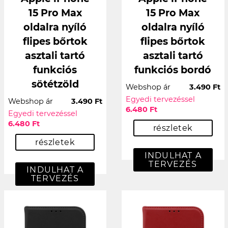
15 Pro Max
15 Pro Max
oldalra nyíló
oldalra nyíló
flipes bőrtok
flipes bőrtok
asztali tartó
asztali tartó
funkciós
funkciós bordó
sötétzöld
Webshop ár
3.490 Ft
Egyedi tervezéssel
Webshop ár
3.490 Ft
6.480 Ft
Egyedi tervezéssel
6.480 Ft
részletek
részletek
INDULHAT A
TERVEZÉS
INDULHAT A
TERVEZÉS