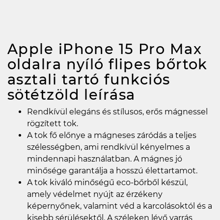
Apple iPhone 15 Pro Max
oldalra nyíló flipes bőrtok
asztali tartó funkciós
sötétzöld
leírása
Rendkívül elegáns és stílusos, erős mágnessel
rögzített tok.
A tok fő előnye a mágneses záródás a teljes
szélességben, ami rendkívül kényelmes a
mindennapi használatban. A mágnes jó
minősége garantálja a hosszú élettartamot.
A tok kiváló minőségű eco-bőrből készül,
amely védelmet nyújt az érzékeny
képernyőnek, valamint véd a karcolásoktól és a
kisebb sérülésektől. A széleken lévő varrás