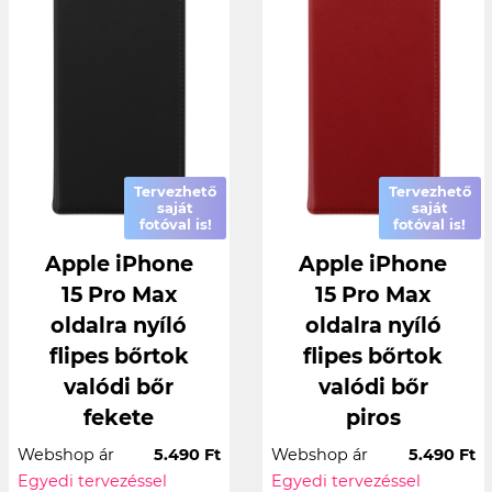
Tervezhető
Tervezhető
saját
saját
fotóval is!
fotóval is!
Apple iPhone
Apple iPhone
15 Pro Max
15 Pro Max
oldalra nyíló
oldalra nyíló
flipes bőrtok
flipes bőrtok
valódi bőr
valódi bőr
fekete
piros
Webshop ár
5.490 Ft
Webshop ár
5.490 Ft
Egyedi tervezéssel
Egyedi tervezéssel