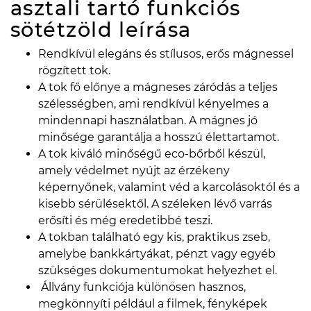
asztali tartó funkciós
sötétzöld
leírása
Rendkívül elegáns és stílusos, erős mágnessel
rögzített tok.
A tok fő előnye a mágneses záródás a teljes
szélességben, ami rendkívül kényelmes a
mindennapi használatban. A mágnes jó
minősége garantálja a hosszú élettartamot.
A tok kiváló minőségű eco-bőrből készül,
amely védelmet nyújt az érzékeny
képernyőnek, valamint véd a karcolásoktól és a
kisebb sérülésektől. A széleken lévő varrás
erősíti és még eredetibbé teszi.
A tokban található egy kis, praktikus zseb,
amelybe bankkártyákat, pénzt vagy egyéb
szükséges dokumentumokat helyezhet el.
Állvány funkciója különösen hasznos,
megkönnyíti például a filmek, fényképek