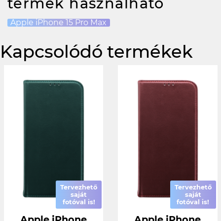
termék használható
Apple iPhone 15 Pro Max
Kapcsolódó termékek
Tervezhető
Tervezhető
saját
saját
fotóval is!
fotóval is!
Apple iPhone
Apple iPhone