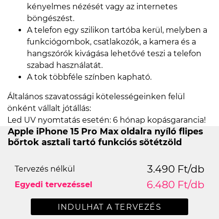
kényelmes nézését vagy az internetes
böngészést.
A telefon egy szilikon tartóba kerül, melyben a
funkciógombok, csatlakozók, a kamera és a
hangszórók kivágása lehetővé teszi a telefon
szabad használatát.
A tok többféle színben kapható.
Általános szavatossági kötelességeinken felül
önként vállalt jótállás:
Led UV nyomtatás esetén: 6 hónap kopásgarancia!
Apple iPhone 15 Pro Max oldalra nyíló flipes
bőrtok asztali tartó funkciós sötétzöld
3.490 Ft/db
Tervezés nélkül
6.480 Ft/db
Egyedi tervezéssel
INDULHAT A TERVEZÉS