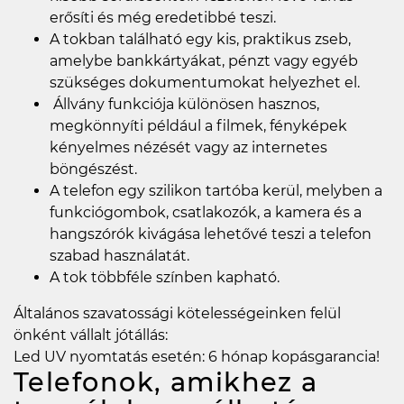
erősíti és még eredetibbé teszi.
A tokban található egy kis, praktikus zseb,
amelybe bankkártyákat, pénzt vagy egyéb
szükséges dokumentumokat helyezhet el.
Állvány funkciója különösen hasznos,
megkönnyíti például a filmek, fényképek
kényelmes nézését vagy az internetes
böngészést.
A telefon egy szilikon tartóba kerül, melyben a
funkciógombok, csatlakozók, a kamera és a
hangszórók kivágása lehetővé teszi a telefon
szabad használatát.
A tok többféle színben kapható.
Általános szavatossági kötelességeinken felül
önként vállalt jótállás:
Led UV nyomtatás esetén: 6 hónap kopásgarancia!
Telefonok, amikhez a