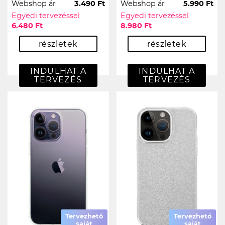
Webshop ár
3.490 Ft
Webshop ár
5.990 Ft
Egyedi tervezéssel
Egyedi tervezéssel
6.480 Ft
8.980 Ft
részletek
részletek
INDULHAT A
INDULHAT A
TERVEZÉS
TERVEZÉS
Tervezhető
Tervezhető
saját
saját