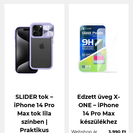
SLIDER tok –
Edzett üveg X-
iPhone 14 Pro
ONE – iPhone
Max tok lila
14 Pro Max
színben |
készülékhez
Praktikus
Webshop ár
3.990 Ft