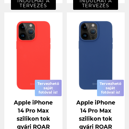
INDULHAT A
INDULHAT A
TERVEZÉS
TERVEZÉS
Tervezhető
Tervezhető
saját
saját
fotóval is!
fotóval is!
Apple iPhone
Apple iPhone
14 Pro Max
14 Pro Max
szilikon tok
szilikon tok
gyári ROAR
gyári ROAR