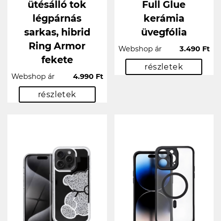
ütésálló tok
Full Glue
légpárnás
kerámia
sarkas, hibrid
üvegfólia
Ring Armor
Webshop ár
3.490 Ft
fekete
részletek
Webshop ár
4.990 Ft
részletek