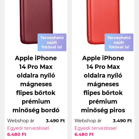
Tervezhető
Tervezhető
saját
saját
fotóval is!
fotóval is!
Apple iPhone
Apple iPhone
14 Pro Max
14 Pro Max
oldalra nyíló
oldalra nyíló
mágneses
mágneses
flipes bőrtok
flipes bőrtok
prémium
prémium
minőség bordó
minőség piros
Webshop ár
3.490 Ft
Webshop ár
3.490 Ft
Egyedi tervezéssel
Egyedi tervezéssel
6.480 Ft
6.480 Ft