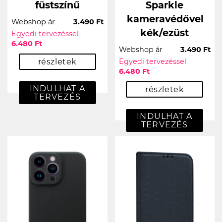
füstszínű
Sparkle
kameravédővel
Webshop ár
3.490 Ft
kék/ezüst
Egyedi tervezéssel
6.480 Ft
Webshop ár
3.490 Ft
részletek
Egyedi tervezéssel
6.480 Ft
INDULHAT A
részletek
TERVEZÉS
INDULHAT A
TERVEZÉS