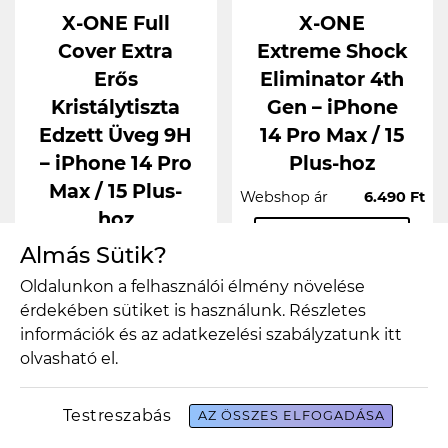
X-ONE Full
X-ONE
Cover Extra
Extreme Shock
Erős
Eliminator 4th
Kristálytiszta
Gen – iPhone
Edzett Üveg 9H
14 Pro Max / 15
– iPhone 14 Pro
Plus-hoz
Max / 15 Plus-
Webshop ár
6.490 Ft
hoz
részletek
Almás Sütik?
Webshop ár
5.990 Ft
Oldalunkon a felhasználói élmény növelése
részletek
érdekében sütiket is használunk. Részletes
információk és az adatkezelési szabályzatunk
itt
olvasható el.
Testreszabás
AZ ÖSSZES ELFOGADÁSA