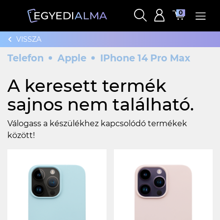
0
VISSZA
Telefon
Apple
IPhone 14 Pro Max
A keresett termék
sajnos nem található.
Válogass a készülékhez kapcsolódó termékek
között!