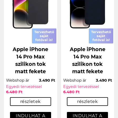
Tervezhető
Tervezhető
saját
saját
fotóval is!
fotóval is!
Apple iPhone
Apple iPhone
14 Pro Max
14 Pro Max
szilikon tok
szilikon tok
matt fekete
matt fekete
Webshop ár
3.490 Ft
Webshop ár
3.490 Ft
Egyedi tervezéssel
Egyedi tervezéssel
6.480 Ft
6.480 Ft
részletek
részletek
INDULHAT A
INDULHAT A