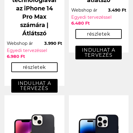
technológiával
átlátszó
az iPhone 14
Webshop ár
3.490 Ft
Pro Max
Egyedi tervezéssel
6.480 Ft
számára |
Átlátszó
részletek
Webshop ár
3.990 Ft
INDULHAT A
Egyedi tervezéssel
TERVEZÉS
6.980 Ft
részletek
INDULHAT A
TERVEZÉS