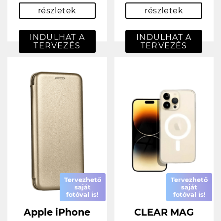
részletek
részletek
INDULHAT A
INDULHAT A
TERVEZÉS
TERVEZÉS
Tervezhető
Tervezhető
saját
saját
fotóval is!
fotóval is!
Apple iPhone
CLEAR MAG