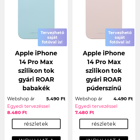
Tervezhető
Tervezhető
saját
saját
fotóval is!
fotóval is!
Apple iPhone
Apple iPhone
14 Pro Max
14 Pro Max
szilikon tok
szilikon tok
gyári ROAR
gyári ROAR
babakék
púderszínű
Webshop ár
5.490 Ft
Webshop ár
4.490 Ft
Egyedi tervezéssel
Egyedi tervezéssel
8.480 Ft
7.480 Ft
részletek
részletek