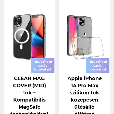
Tervezhető
Tervezhető
saját
saját
fotóval is!
fotóval is!
CLEAR MAG
Apple iPhone
COVER (MID)
14 Pro Max
tok –
szilikon tok
Kompatibilis
közepesen
MagSafe
ütésálló