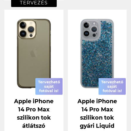
TERVEZÉS
Tervezhető
Tervezhető
saját
saját
fotóval is!
fotóval is!
Apple iPhone
Apple iPhone
14 Pro Max
14 Pro Max
szilikon tok
szilikon tok
átlátszó
gyári Liquid