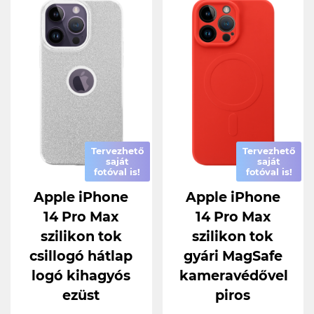
Tervezhető
Tervezhető
saját
saját
fotóval is!
fotóval is!
Apple iPhone
Apple iPhone
14 Pro Max
14 Pro Max
szilikon tok
szilikon tok
csillogó hátlap
gyári MagSafe
logó kihagyós
kameravédővel
ezüst
piros