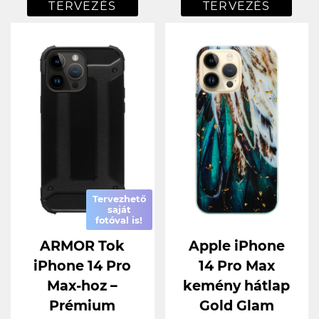
TERVEZÉS
TERVEZÉS
Tervezhető
saját
fotóval is!
ARMOR Tok
Apple iPhone
iPhone 14 Pro
14 Pro Max
Max-hoz –
kemény hátlap
Prémium
Gold Glam