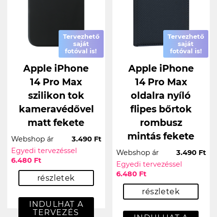
Tervezhető
Tervezhető
saját
saját
fotóval is!
fotóval is!
Apple iPhone
Apple iPhone
14 Pro Max
14 Pro Max
szilikon tok
oldalra nyíló
kameravédővel
flipes bőrtok
matt fekete
rombusz
mintás fekete
Webshop ár
3.490 Ft
Egyedi tervezéssel
Webshop ár
3.490 Ft
6.480 Ft
Egyedi tervezéssel
6.480 Ft
részletek
részletek
INDULHAT A
TERVEZÉS