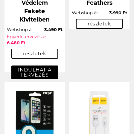
Védelem
Feathers
Fekete
Webshop ár
3.990 Ft
Kivitelben
részletek
Webshop ár
3.490 Ft
Egyedi tervezéssel
6.480 Ft
részletek
INDULHAT A
TERVEZÉS