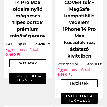
14 Pro Max
COVER tok –
oldalra nyíló
MagSafe
mágneses
kompatibilis
flipes bőrtok
védelem
prémium
iPhone 14 Pro
minőség arany
Max
készülékhez,
Webshop ár
3.490 Ft
átlátszó
Egyedi tervezéssel
6.480 Ft
kivitelben
részletek
Webshop ár
3.990 Ft
Egyedi tervezéssel
6.980 Ft
INDULHAT A
TERVEZÉS
részletek
INDULHAT A
TERVEZÉS