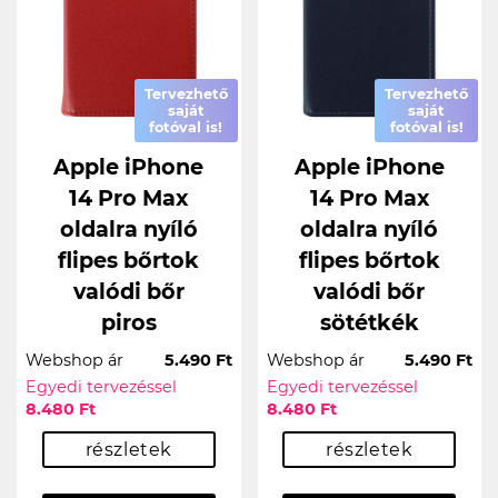
Tervezhető
Tervezhető
saját
saját
fotóval is!
fotóval is!
Apple iPhone
Apple iPhone
14 Pro Max
14 Pro Max
oldalra nyíló
oldalra nyíló
flipes bőrtok
flipes bőrtok
valódi bőr
valódi bőr
piros
sötétkék
Webshop ár
5.490 Ft
Webshop ár
5.490 Ft
Egyedi tervezéssel
Egyedi tervezéssel
8.480 Ft
8.480 Ft
részletek
részletek