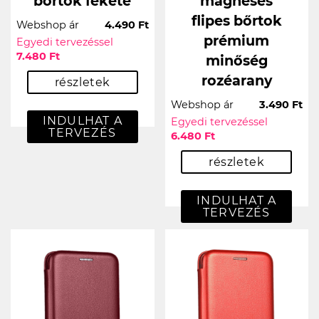
bőrtok fekete
mágneses
flipes bőrtok
Webshop ár
4.490 Ft
prémium
Egyedi tervezéssel
7.480 Ft
minőség
rozéarany
részletek
Webshop ár
3.490 Ft
INDULHAT A
Egyedi tervezéssel
TERVEZÉS
6.480 Ft
részletek
INDULHAT A
TERVEZÉS