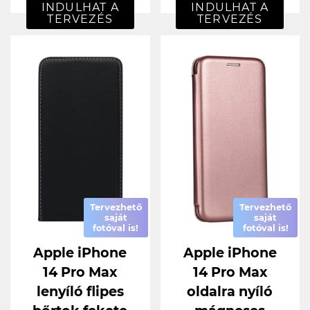
INDULHAT A
INDULHAT A
TERVEZÉS
TERVEZÉS
Tervezhető
Tervezhető
saját
saját
fotóval is!
fotóval is!
Apple iPhone
Apple iPhone
14 Pro Max
14 Pro Max
lenyíló flipes
oldalra nyíló