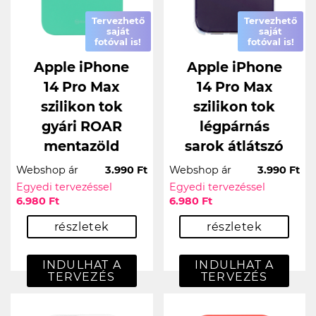
Tervezhető
Tervezhető
saját
saját
fotóval is!
fotóval is!
Apple iPhone
Apple iPhone
14 Pro Max
14 Pro Max
szilikon tok
szilikon tok
gyári ROAR
légpárnás
mentazöld
sarok átlátszó
Webshop ár
3.990 Ft
Webshop ár
3.990 Ft
Egyedi tervezéssel
Egyedi tervezéssel
6.980 Ft
6.980 Ft
részletek
részletek
INDULHAT A
INDULHAT A
TERVEZÉS
TERVEZÉS