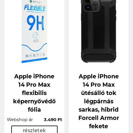
Apple iPhone
Apple iPhone
14 Pro Max
14 Pro Max
flexibilis
ütésálló tok
képernyővédő
légpárnás
fólia
sarkas, hibrid
Forcell Armor
Webshop ár
3.490 Ft
fekete
részletek