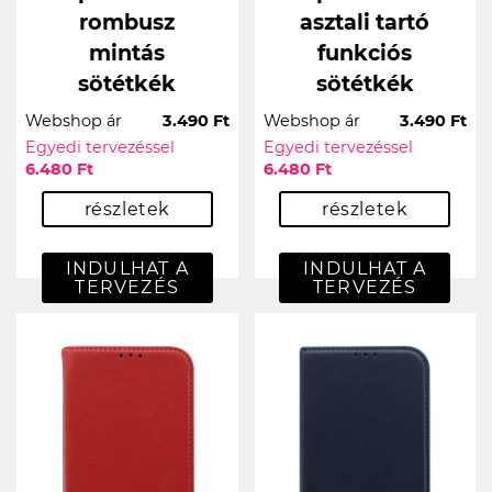
rombusz
asztali tartó
mintás
funkciós
sötétkék
sötétkék
Webshop ár
3.490 Ft
Webshop ár
3.490 Ft
Egyedi tervezéssel
Egyedi tervezéssel
6.480 Ft
6.480 Ft
részletek
részletek
INDULHAT A
INDULHAT A
TERVEZÉS
TERVEZÉS