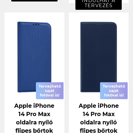
INDULHAT A
TERVEZÉS
Tervezhető
Tervezhető
saját
saját
fotóval is!
fotóval is!
Apple iPhone
Apple iPhone
14 Pro Max
14 Pro Max
oldalra nyíló
oldalra nyíló
flipes bőrtok
flipes bőrtok