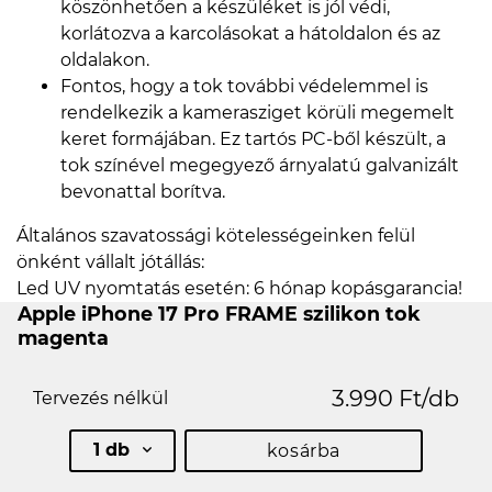
köszönhetően a készüléket is jól védi,
korlátozva a karcolásokat a hátoldalon és az
oldalakon.
Fontos, hogy a tok további védelemmel is
rendelkezik a kamerasziget körüli megemelt
keret formájában. Ez tartós PC-ből készült, a
tok színével megegyező árnyalatú galvanizált
bevonattal borítva.
Általános szavatossági kötelességeinken felül
önként vállalt jótállás:
Led UV nyomtatás esetén: 6 hónap kopásgarancia!
Apple iPhone 17 Pro FRAME szilikon tok
magenta
3.990 Ft/db
Tervezés nélkül
1 db
kosárba