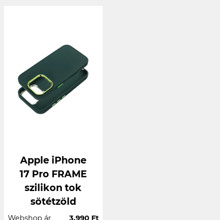
Apple iPhone
17 Pro FRAME
szilikon tok
sötétzöld
Webshop ár
3.990 Ft