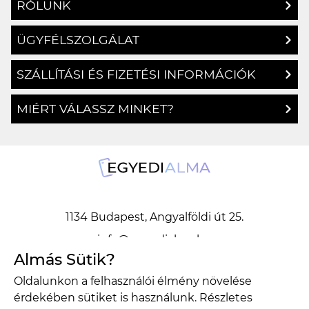
RÓLUNK
ÜGYFÉLSZOLGÁLAT
SZÁLLÍTÁSI ÉS FIZETÉSI INFORMÁCIÓK
MIÉRT VÁLASSZ MINKET?
1134 Budapest, Angyalföldi út 25.
info@egyedialma.hu
Almás Sütik?
Oldalunkon a felhasználói élmény növelése
1134 Budapest, Angyalföldi út 25.
érdekében sütiket is használunk. Részletes
info@egyedialma.hu