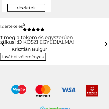
részletek
5
12 értékelés
csúcs lett köszi!
Previous
N
Viktor Kovács
további vélemények