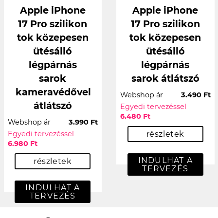
Apple iPhone
Apple iPhone
17 Pro szilikon
17 Pro szilikon
tok közepesen
tok közepesen
ütésálló
ütésálló
légpárnás
légpárnás
sarok
sarok átlátszó
kameravédővel
Webshop ár
3.490 Ft
átlátszó
Egyedi tervezéssel
6.480 Ft
Webshop ár
3.990 Ft
Egyedi tervezéssel
részletek
6.980 Ft
INDULHAT A
részletek
TERVEZÉS
INDULHAT A
TERVEZÉS