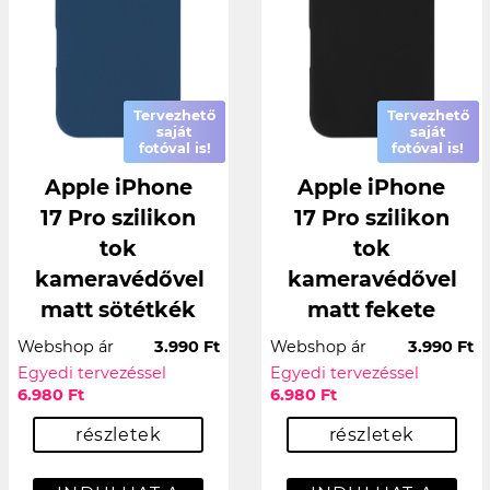
Tervezhető
Tervezhető
saját
saját
fotóval is!
fotóval is!
Apple iPhone
Apple iPhone
17 Pro szilikon
17 Pro szilikon
tok
tok
kameravédővel
kameravédővel
matt sötétkék
matt fekete
Webshop ár
3.990 Ft
Webshop ár
3.990 Ft
Egyedi tervezéssel
Egyedi tervezéssel
6.980 Ft
6.980 Ft
részletek
részletek