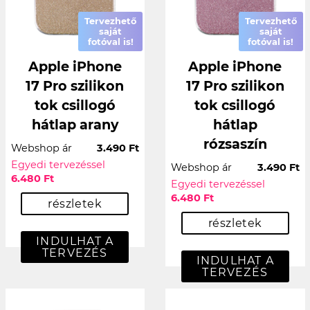
Tervezhető
Tervezhető
saját
saját
fotóval is!
fotóval is!
Apple iPhone
Apple iPhone
17 Pro szilikon
17 Pro szilikon
tok csillogó
tok csillogó
hátlap arany
hátlap
rózsaszín
Webshop ár
3.490 Ft
Egyedi tervezéssel
Webshop ár
3.490 Ft
6.480 Ft
Egyedi tervezéssel
6.480 Ft
részletek
részletek
INDULHAT A
TERVEZÉS
INDULHAT A
TERVEZÉS