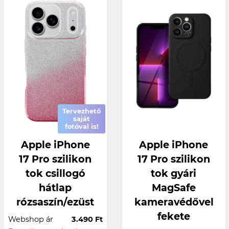
Tervezhető
saját
fotóval is!
Apple iPhone
Apple iPhone
17 Pro szilikon
17 Pro szilikon
tok csillogó
tok gyári
hátlap
MagSafe
rózsaszín/ezüst
kameravédővel
fekete
Webshop ár
3.490 Ft