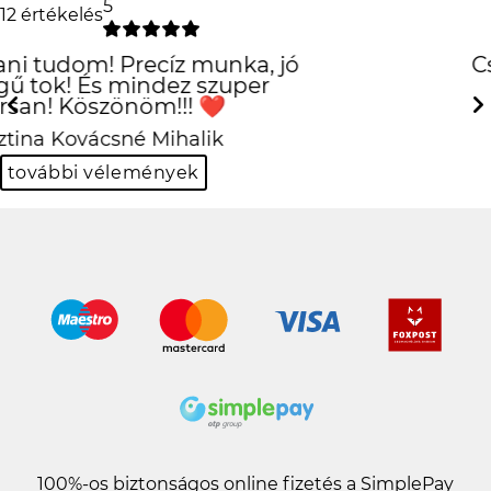
5
12 értékelés
Csak is az iPhone!
:D
Previous
Next
Hanna Fehér
további vélemények
100%-os biztonságos online fizetés a SimplePay
jóvoltából