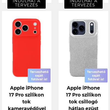
INDULHAT A
INDULHAT A
TERVEZÉS
TERVEZÉS
Tervezhető
Tervezhető
saját
saját
fotóval is!
fotóval is!
Apple iPhone
Apple iPhone
17 Pro szilikon
17 Pro szilikon
tok
tok csillogó
kameravédővel
hátlap ezüst