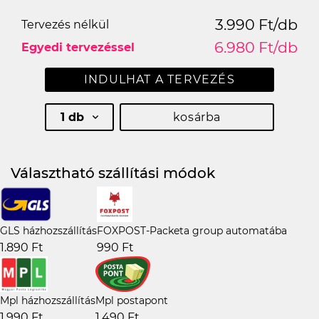
3.990 Ft/db
Tervezés nélkül
6.980 Ft/db
Egyedi tervezéssel
INDULHAT A TERVEZÉS
1 db
kosárba
Választható szállítási módok
GLS házhozszállítás
FOXPOST-Packeta group automatába
1.890 Ft
990 Ft
Mpl házhozszállítás
Mpl postapont
1.990 Ft
1.490 Ft