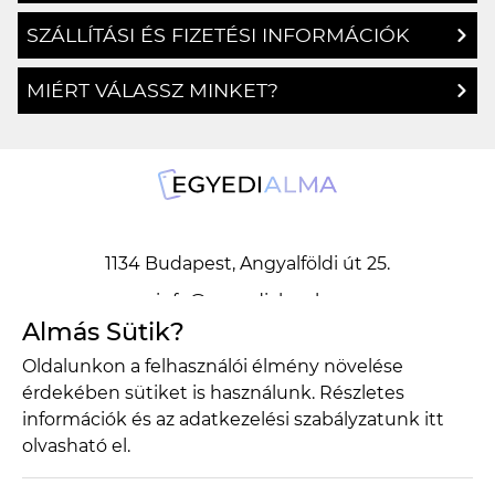
SZÁLLÍTÁSI ÉS FIZETÉSI INFORMÁCIÓK
MIÉRT VÁLASSZ MINKET?
1134 Budapest, Angyalföldi út 25.
info@egyedialma.hu
Almás Sütik?
1134 Budapest, Angyalföldi út 25.
Oldalunkon a felhasználói élmény növelése
info@egyedialma.hu
érdekében sütiket is használunk. Részletes
információk és az adatkezelési szabályzatunk
itt
olvasható el.
Adatkezelési szabályzat
Általános szerződési feltételek