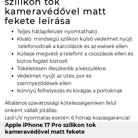
szilikon tok
kameravédővel matt
fekete
leírása
Teljes hátlapfelület nyomtatható
Kíváló minőségű szilikon külső védelmet nyújt
telefonodnak a karcolások és az esések ellen
Külseje megvédi a telefont a csúszások ellen és
biztos fogást biztosít
Tökéletesen illeszkedik a készülékre
Védelmet nyújt az ütés, por és
szennyeződések ellen
Könnyű felhelyezés és kivágás a portoknak
Általános szavatossági kötelességeinken felül
önként vállalt jótállás:
Led UV nyomtatás esetén: 6 hónap kopásgarancia!
Apple iPhone 17 Pro szilikon tok
kameravédővel matt fekete