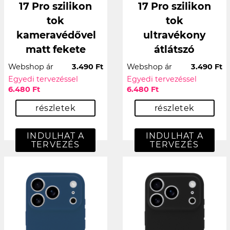
17 Pro szilikon
17 Pro szilikon
tok
tok
kameravédővel
ultravékony
matt fekete
átlátszó
Webshop ár
3.490 Ft
Webshop ár
3.490 Ft
Egyedi tervezéssel
Egyedi tervezéssel
6.480 Ft
6.480 Ft
részletek
részletek
INDULHAT A
INDULHAT A
TERVEZÉS
TERVEZÉS