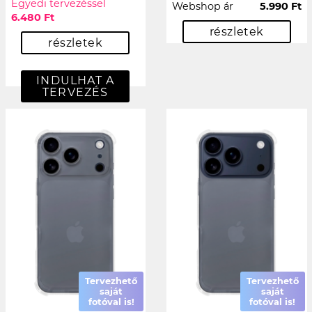
Egyedi tervezéssel
Webshop ár
5.990 Ft
6.480 Ft
részletek
részletek
INDULHAT A
TERVEZÉS
Tervezhető
Tervezhető
saját
saját
fotóval is!
fotóval is!