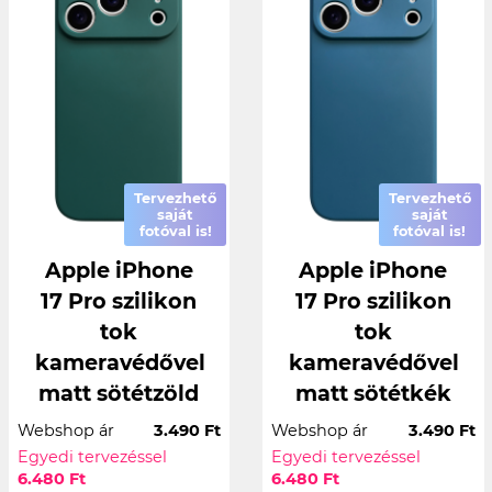
Tervezhető
Tervezhető
saját
saját
fotóval is!
fotóval is!
Apple iPhone
Apple iPhone
17 Pro szilikon
17 Pro szilikon
tok
tok
kameravédővel
kameravédővel
matt sötétzöld
matt sötétkék
Webshop ár
3.490 Ft
Webshop ár
3.490 Ft
Egyedi tervezéssel
Egyedi tervezéssel
6.480 Ft
6.480 Ft