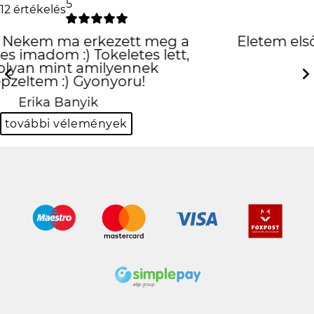
5
12 értékelés
Életem első tokja, amit igazán
szeretek
Previous
Next
Panka Kiss
további vélemények
100%-os biztonságos online fizetés a SimplePay
jóvoltából