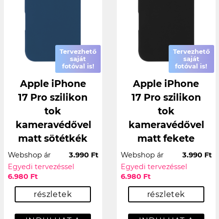
Tervezhető
Tervezhető
saját
saját
fotóval is!
fotóval is!
Apple iPhone
Apple iPhone
17 Pro szilikon
17 Pro szilikon
tok
tok
kameravédővel
kameravédővel
matt sötétkék
matt fekete
Webshop ár
3.990 Ft
Webshop ár
3.990 Ft
Egyedi tervezéssel
Egyedi tervezéssel
6.980 Ft
6.980 Ft
részletek
részletek