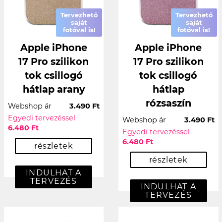
Tervezhető
Tervezhető
saját
saját
fotóval is!
fotóval is!
Apple iPhone
Apple iPhone
17 Pro szilikon
17 Pro szilikon
tok csillogó
tok csillogó
hátlap arany
hátlap
rózsaszín
Webshop ár
3.490 Ft
Egyedi tervezéssel
Webshop ár
3.490 Ft
6.480 Ft
Egyedi tervezéssel
6.480 Ft
részletek
részletek
INDULHAT A
TERVEZÉS
INDULHAT A
TERVEZÉS