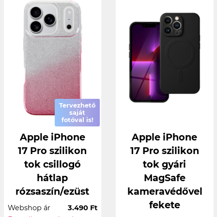
Tervezhető
saját
fotóval is!
Apple iPhone
Apple iPhone
17 Pro szilikon
17 Pro szilikon
tok csillogó
tok gyári
hátlap
MagSafe
rózsaszín/ezüst
kameravédővel
fekete
Webshop ár
3.490 Ft