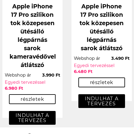
Apple iPhone
Apple iPhone
17 Pro szilikon
17 Pro szilikon
tok közepesen
tok közepesen
ütésálló
ütésálló
légpárnás
légpárnás
sarok
sarok átlátszó
kameravédővel
Webshop ár
3.490 Ft
átlátszó
Egyedi tervezéssel
6.480 Ft
Webshop ár
3.990 Ft
Egyedi tervezéssel
részletek
6.980 Ft
INDULHAT A
részletek
TERVEZÉS
INDULHAT A
TERVEZÉS