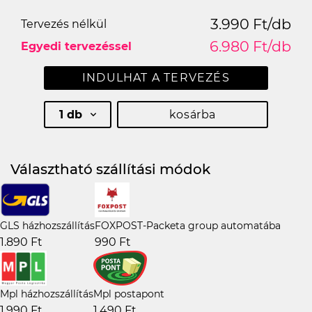
3.990 Ft/db
Tervezés nélkül
6.980 Ft/db
Egyedi tervezéssel
INDULHAT A TERVEZÉS
1 db
kosárba
Választható szállítási módok
GLS házhozszállítás
FOXPOST-Packeta group automatába
1.890 Ft
990 Ft
Mpl házhozszállítás
Mpl postapont
1.990 Ft
1.490 Ft