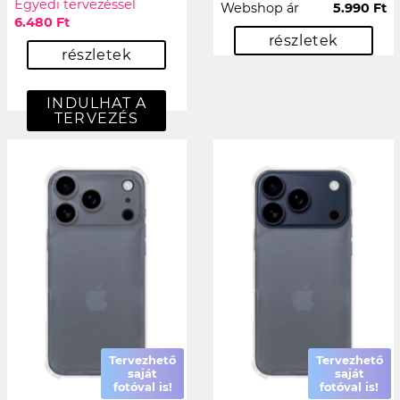
Egyedi tervezéssel
Webshop ár
5.990 Ft
6.480 Ft
részletek
részletek
INDULHAT A
TERVEZÉS
Tervezhető
Tervezhető
saját
saját
fotóval is!
fotóval is!