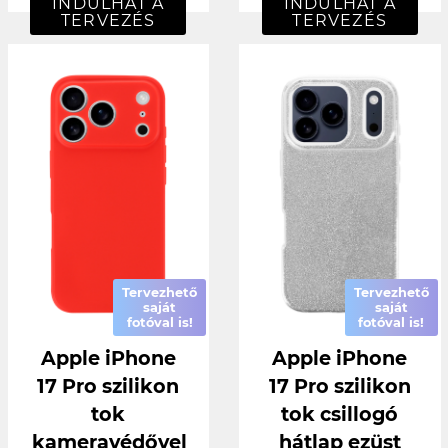
INDULHAT A
INDULHAT A
TERVEZÉS
TERVEZÉS
Tervezhető
Tervezhető
saját
saját
fotóval is!
fotóval is!
Apple iPhone
Apple iPhone
17 Pro szilikon
17 Pro szilikon
tok
tok csillogó
kameravédővel
hátlap ezüst