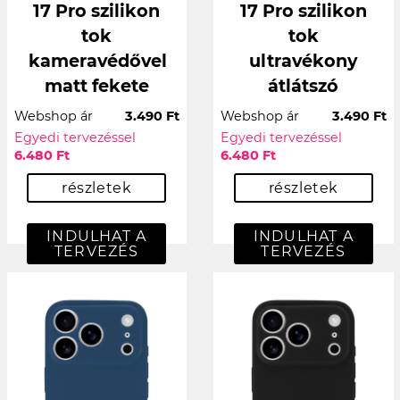
17 Pro szilikon
17 Pro szilikon
tok
tok
kameravédővel
ultravékony
matt fekete
átlátszó
Webshop ár
3.490 Ft
Webshop ár
3.490 Ft
Egyedi tervezéssel
Egyedi tervezéssel
6.480 Ft
6.480 Ft
részletek
részletek
INDULHAT A
INDULHAT A
TERVEZÉS
TERVEZÉS