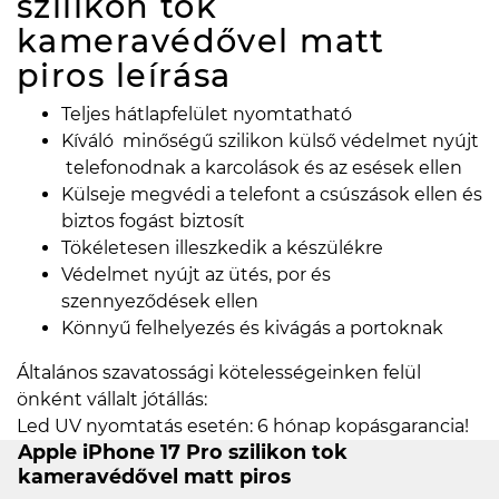
szilikon tok
kameravédővel matt
piros
leírása
Teljes hátlapfelület nyomtatható
Kíváló minőségű szilikon külső védelmet nyújt
telefonodnak a karcolások és az esések ellen
Külseje megvédi a telefont a csúszások ellen és
biztos fogást biztosít
Tökéletesen illeszkedik a készülékre
Védelmet nyújt az ütés, por és
szennyeződések ellen
Könnyű felhelyezés és kivágás a portoknak
Általános szavatossági kötelességeinken felül
önként vállalt jótállás:
Led UV nyomtatás esetén: 6 hónap kopásgarancia!
Apple iPhone 17 Pro szilikon tok
kameravédővel matt piros