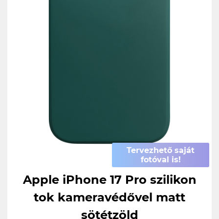
Tervezhető saját
fotóval is!
Apple iPhone 17 Pro szilikon
tok kameravédővel matt
sötétzöld