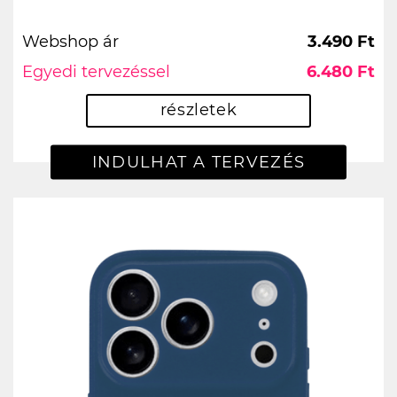
Webshop ár
3.490 Ft
Egyedi tervezéssel
6.480 Ft
részletek
INDULHAT A TERVEZÉS