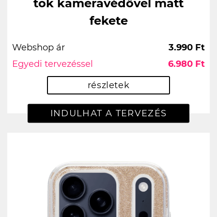
tok kameravédővel matt
fekete
Webshop ár
3.990 Ft
Egyedi tervezéssel
6.980 Ft
részletek
INDULHAT A TERVEZÉS