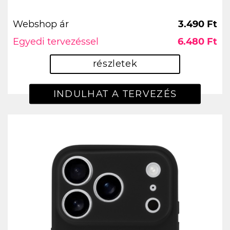
Webshop ár
3.490 Ft
Egyedi tervezéssel
6.480 Ft
részletek
INDULHAT A TERVEZÉS