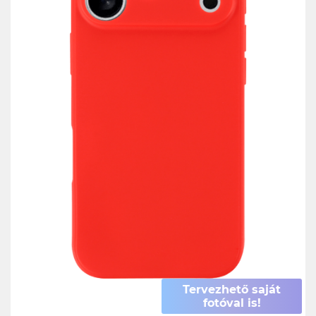
Tervezhető saját
fotóval is!