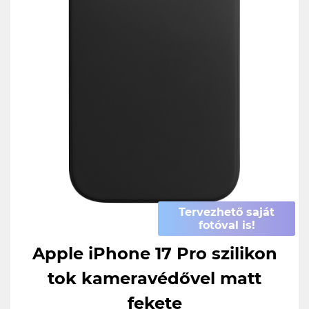
Tervezhető saját
fotóval is!
Apple iPhone 17 Pro szilikon
tok kameravédővel matt
fekete