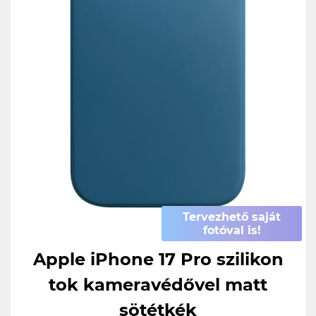
Tervezhető saját
fotóval is!
Apple iPhone 17 Pro szilikon
tok kameravédővel matt
sötétkék