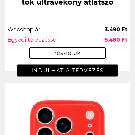
tok ultravékony átlátszó
Webshop ár
3.490 Ft
Egyedi tervezéssel
6.480 Ft
részletek
INDULHAT A TERVEZÉS