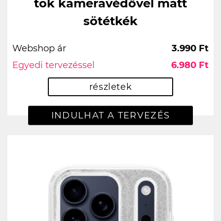
tok kameravédővel matt
sötétkék
Webshop ár
3.990 Ft
Egyedi tervezéssel
6.980 Ft
részletek
INDULHAT A TERVEZÉS