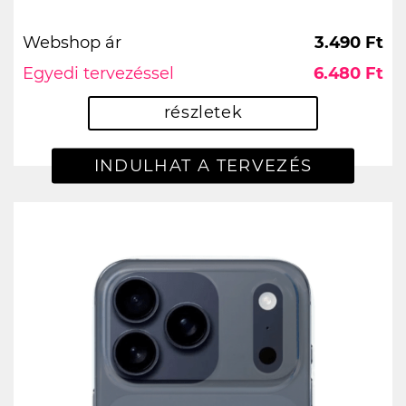
Webshop ár
3.490 Ft
Egyedi tervezéssel
6.480 Ft
részletek
INDULHAT A TERVEZÉS