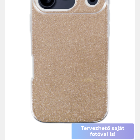
Tervezhető saját
fotóval is!