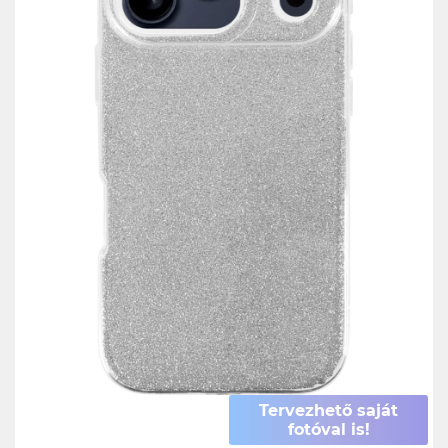
Tervezhető saját
fotóval is!