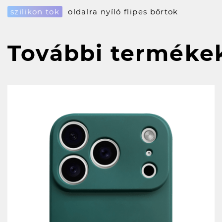
szilikon tok
oldalra nyíló flipes bőrtok
További terméke