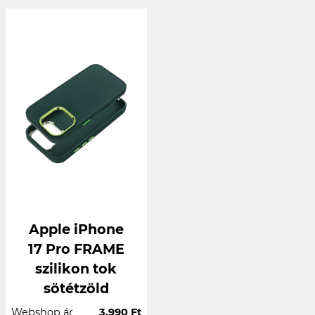
Apple iPhone
17 Pro FRAME
szilikon tok
sötétzöld
Webshop ár
3.990 Ft