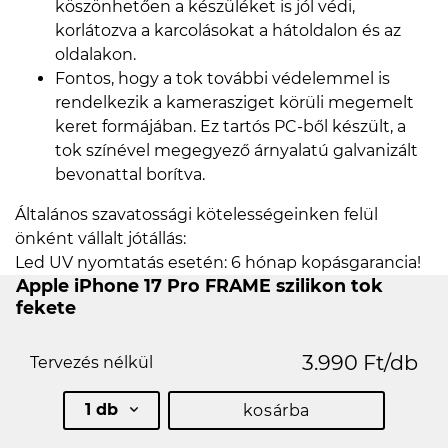
köszönhetően a készüléket is jól védi,
korlátozva a karcolásokat a hátoldalon és az
oldalakon.
Fontos, hogy a tok további védelemmel is
rendelkezik a kamerasziget körüli megemelt
keret formájában. Ez tartós PC-ből készült, a
tok színével megegyező árnyalatú galvanizált
bevonattal borítva.
Általános szavatossági kötelességeinken felül
önként vállalt jótállás:
Led UV nyomtatás esetén: 6 hónap kopásgarancia!
Apple iPhone 17 Pro FRAME szilikon tok
fekete
3.990 Ft/db
Tervezés nélkül
1 db
kosárba