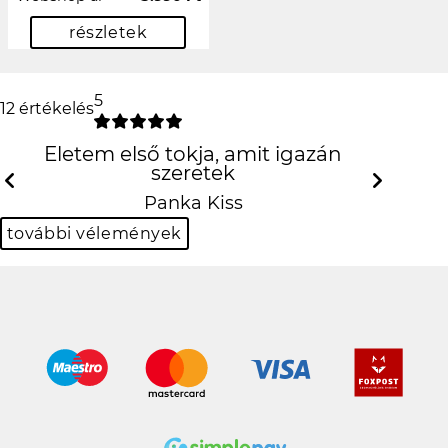
részletek
5
12 értékelés
Életem első tokja, amit igazán szeretek
Previous
N
Panka Kiss
további vélemények