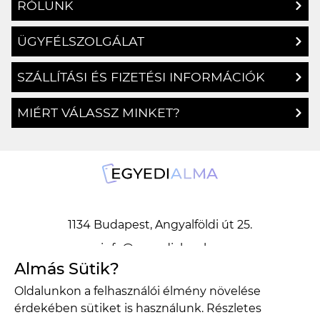
RÓLUNK
ÜGYFÉLSZOLGÁLAT
SZÁLLÍTÁSI ÉS FIZETÉSI INFORMÁCIÓK
MIÉRT VÁLASSZ MINKET?
1134 Budapest, Angyalföldi út 25.
info@egyedialma.hu
Almás Sütik?
Oldalunkon a felhasználói élmény növelése
1134 Budapest, Angyalföldi út 25.
érdekében sütiket is használunk. Részletes
info@egyedialma.hu