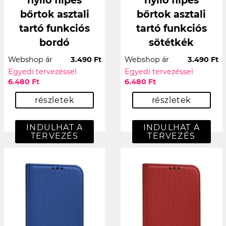
bőrtok asztali
bőrtok asztali
tartó funkciós
tartó funkciós
bordó
sötétkék
Webshop ár
3.490 Ft
Webshop ár
3.490 Ft
Egyedi tervezéssel
Egyedi tervezéssel
6.480 Ft
6.480 Ft
részletek
részletek
INDULHAT A
INDULHAT A
TERVEZÉS
TERVEZÉS