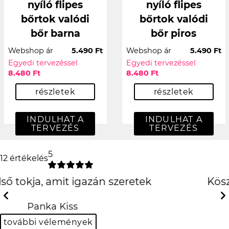
nyíló flipes
nyíló flipes
bőrtok valódi
bőrtok valódi
bőr barna
bőr piros
Webshop ár
5.490 Ft
Webshop ár
5.490 Ft
Egyedi tervezéssel
Egyedi tervezéssel
8.480 Ft
8.480 Ft
részletek
részletek
INDULHAT A
INDULHAT A
TERVEZÉS
TERVEZÉS
5
12 értékelés
Köszönöm szépen király
lett!!
Previous
Next
Balázs Halász
további vélemények