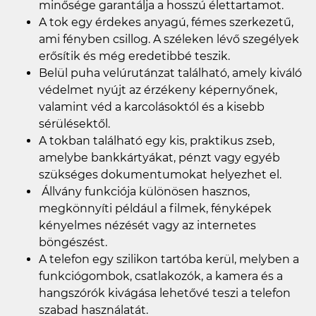
minősége garantálja a hosszú élettartamot.
A tok egy érdekes anyagú, fémes szerkezetű,
ami fényben csillog. A széleken lévő szegélyek
erősítik és még eredetibbé teszik.
Belül puha velúrutánzat található, amely kiváló
védelmet nyújt az érzékeny képernyőnek,
valamint véd a karcolásoktól és a kisebb
sérülésektől.
A tokban található egy kis, praktikus zseb,
amelybe bankkártyákat, pénzt vagy egyéb
szükséges dokumentumokat helyezhet el.
Állvány funkciója különösen hasznos,
megkönnyíti például a filmek, fényképek
kényelmes nézését vagy az internetes
böngészést.
A telefon egy szilikon tartóba kerül, melyben a
funkciógombok, csatlakozók, a kamera és a
hangszórók kivágása lehetővé teszi a telefon
szabad használatát.