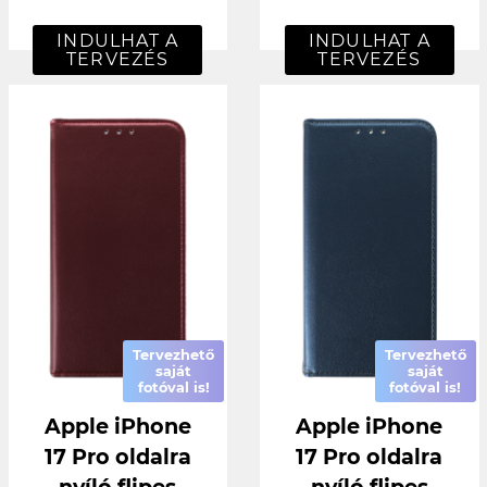
INDULHAT A
INDULHAT A
TERVEZÉS
TERVEZÉS
Tervezhető
Tervezhető
saját
saját
fotóval is!
fotóval is!
Apple iPhone
Apple iPhone
17 Pro oldalra
17 Pro oldalra
nyíló flipes
nyíló flipes