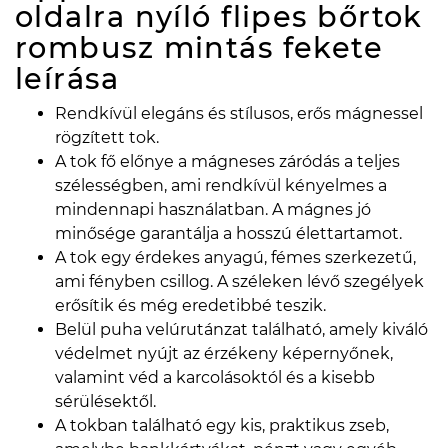
oldalra nyíló flipes bőrtok
rombusz mintás fekete
leírása
Rendkívül elegáns és stílusos, erős mágnessel
rögzített tok.
A tok fő előnye a mágneses záródás a teljes
szélességben, ami rendkívül kényelmes a
mindennapi használatban. A mágnes jó
minősége garantálja a hosszú élettartamot.
A tok egy érdekes anyagú, fémes szerkezetű,
ami fényben csillog. A széleken lévő szegélyek
erősítik és még eredetibbé teszik.
Belül puha velúrutánzat található, amely kiváló
védelmet nyújt az érzékeny képernyőnek,
valamint véd a karcolásoktól és a kisebb
sérülésektől.
A tokban található egy kis, praktikus zseb,