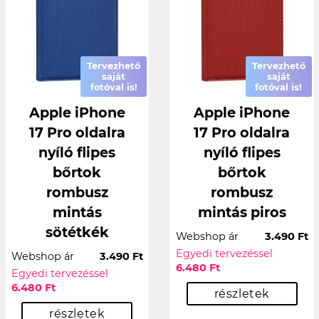
Tervezhető
Tervezhető
saját
saját
fotóval is!
fotóval is!
Apple iPhone
Apple iPhone
17 Pro oldalra
17 Pro oldalra
nyíló flipes
nyíló flipes
bőrtok
bőrtok
rombusz
rombusz
mintás
mintás piros
sötétkék
Webshop ár
3.490 Ft
Egyedi tervezéssel
Webshop ár
3.490 Ft
6.480 Ft
Egyedi tervezéssel
6.480 Ft
részletek
részletek