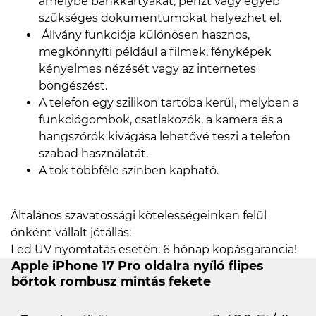
amelybe bankkártyákat, pénzt vagy egyéb
szükséges dokumentumokat helyezhet el.
Állvány funkciója különösen hasznos,
megkönnyíti például a filmek, fényképek
kényelmes nézését vagy az internetes
böngészést.
A telefon egy szilikon tartóba kerül, melyben a
funkciógombok, csatlakozók, a kamera és a
hangszórók kivágása lehetővé teszi a telefon
szabad használatát.
A tok többféle színben kapható.
Általános szavatossági kötelességeinken felül
önként vállalt jótállás:
Led UV nyomtatás esetén: 6 hónap kopásgarancia!
Apple iPhone 17 Pro oldalra nyíló flipes
bőrtok rombusz mintás fekete