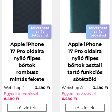
Tervezhető
Tervezhető
saját
saját
fotóval is!
fotóval is!
Apple iPhone
Apple iPhone
17 Pro oldalra
17 Pro oldalra
nyíló flipes
nyíló flipes
bőrtok
bőrtok asztali
rombusz
tartó funkciós
mintás fekete
sötétzöld
Webshop ár
3.490 Ft
Webshop ár
3.490 Ft
Egyedi tervezéssel
Egyedi tervezéssel
6.480 Ft
6.480 Ft
részletek
részletek