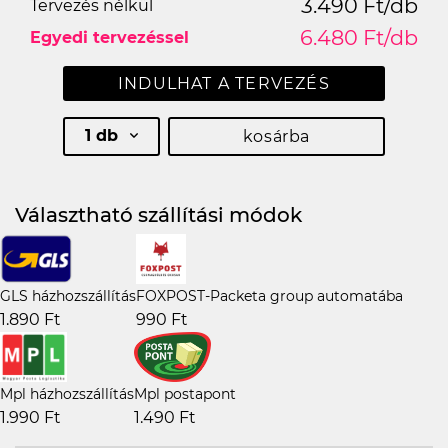
3.490 Ft/db
Tervezés nélkül
6.480 Ft/db
Egyedi tervezéssel
INDULHAT A TERVEZÉS
1 db
kosárba
Választható szállítási módok
GLS házhozszállítás
FOXPOST-Packeta group automatába
1.890 Ft
990 Ft
Mpl házhozszállítás
Mpl postapont
1.990 Ft
1.490 Ft