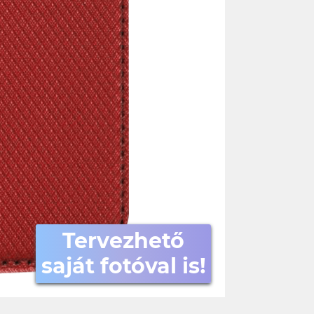
Tervezhető
saját fotóval is!