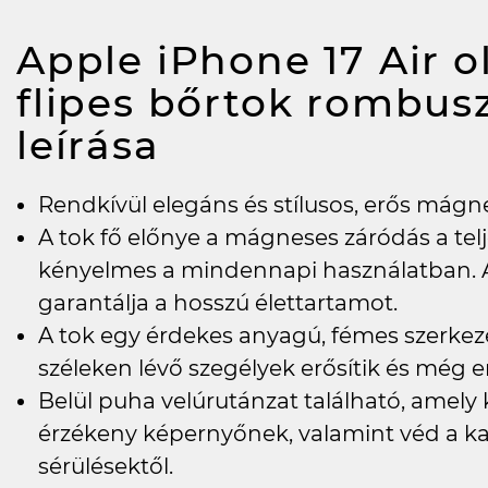
Apple iPhone 17 Air ol
flipes bőrtok rombus
leírása
Rendkívül elegáns és stílusos, erős mágnes
A tok fő előnye a mágneses záródás a tel
kényelmes a mindennapi használatban.
garantálja a hosszú élettartamot.
A tok egy érdekes anyagú, fémes szerkeze
széleken lévő szegélyek erősítik és még e
Belül puha velúrutánzat található, amely 
érzékeny képernyőnek, valamint véd a ka
sérülésektől.