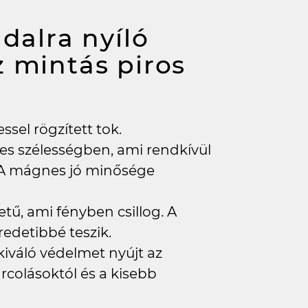
dalra nyíló
z mintás piros
sel rögzített tok.
jes szélességben, ami rendkívül
 A mágnes jó minősége
tű, ami fényben csillog. A
redetibbé teszik.
kiváló védelmet nyújt az
rcolásoktól és a kisebb