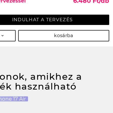
6.480 Ft/db
ervezéssel
INDULHAT A TERVEZÉS
kosárba
fonok, amikhez a
ék használható
hone 17 Air