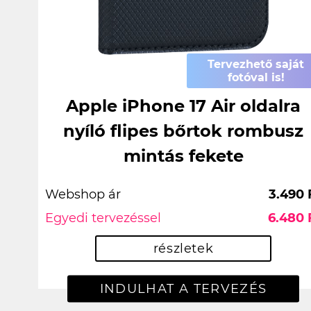
Tervezhető saját
fotóval is!
Apple iPhone 17 Air oldalra
nyíló flipes bőrtok rombusz
mintás fekete
Webshop ár
3.490 
Egyedi tervezéssel
6.480 
részletek
INDULHAT A TERVEZÉS