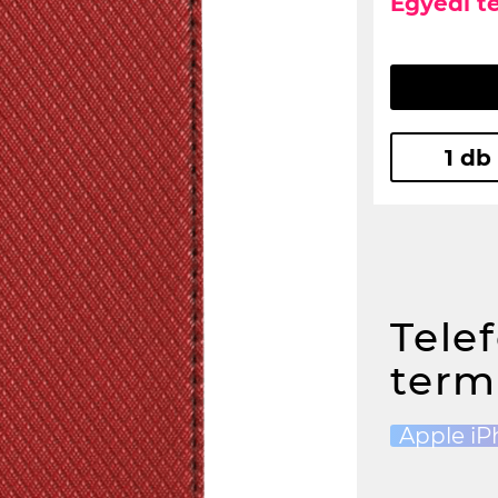
Egyedi t
1 db
Tele
term
Apple iP