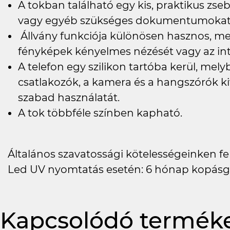
A tokban található egy kis, praktikus zs
vagy egyéb szükséges dokumentumokat h
Állvány funkciója különösen hasznos, meg
fényképek kényelmes nézését vagy az in
A telefon egy szilikon tartóba kerül, me
csatlakozók, a kamera és a hangszórók ki
szabad használatát.
A tok többféle színben kapható.
Általános szavatossági kötelességeinken felü
Led UV nyomtatás esetén: 6 hónap kopásg
Kapcsolódó termék