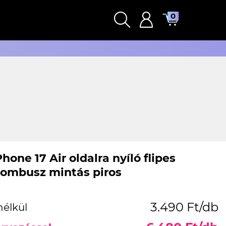
0
hone 17 Air oldalra nyíló flipes
rombusz mintás piros
3.490 Ft/db
nélkül