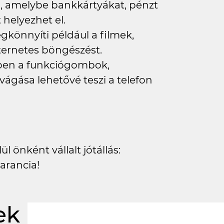
eb, amelybe bankkártyákat, pénzt
elyezhet el.
könnyíti például a filmek,
ternetes böngészést.
lyben a funkciógombok,
vágása lehetővé teszi a telefon
l önként vállalt jótállás:
arancia!
ek