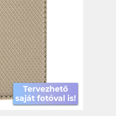
Tervezhető
saját fotóval is!