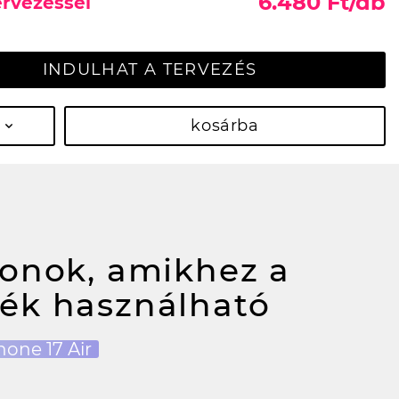
6.480 Ft/db
ervezéssel
INDULHAT A TERVEZÉS
kosárba
fonok, amikhez a
ék használható
hone 17 Air