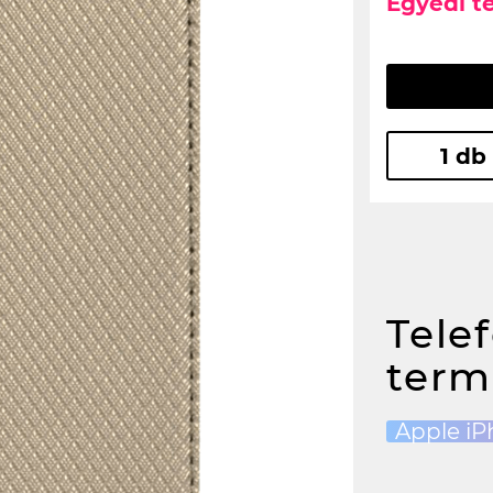
Egyedi t
1 db
Tele
term
Apple iP