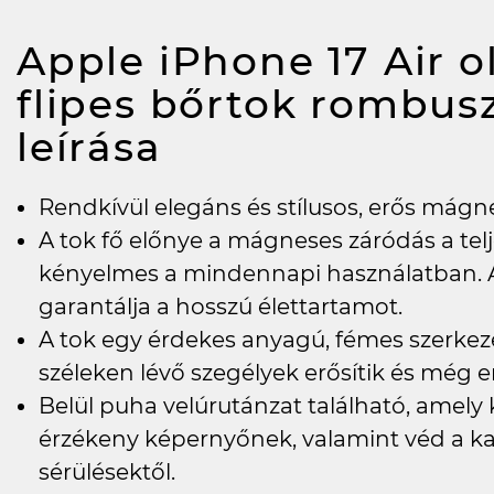
Apple iPhone 17 Air ol
flipes bőrtok rombus
leírása
Rendkívül elegáns és stílusos, erős mágnes
A tok fő előnye a mágneses záródás a tel
kényelmes a mindennapi használatban.
garantálja a hosszú élettartamot.
A tok egy érdekes anyagú, fémes szerkeze
széleken lévő szegélyek erősítik és még e
Belül puha velúrutánzat található, amely 
érzékeny képernyőnek, valamint véd a ka
sérülésektől.