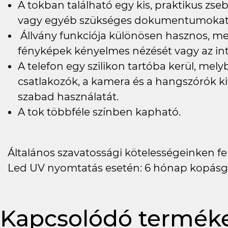
A tokban található egy kis, praktikus zs
vagy egyéb szükséges dokumentumokat h
Állvány funkciója különösen hasznos, meg
fényképek kényelmes nézését vagy az in
A telefon egy szilikon tartóba kerül, me
csatlakozók, a kamera és a hangszórók ki
szabad használatát.
A tok többféle színben kapható.
Általános szavatossági kötelességeinken felü
Led UV nyomtatás esetén: 6 hónap kopásg
Kapcsolódó termék