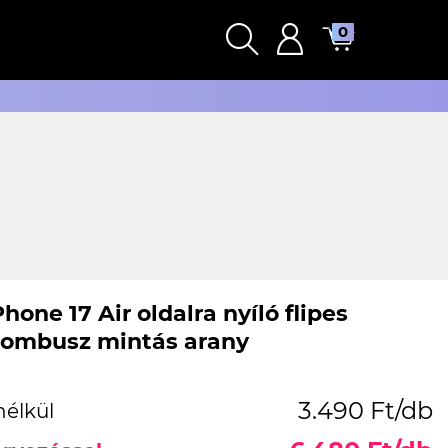
0
hone 17 Air oldalra nyíló flipes
rombusz mintás arany
3.490 Ft/db
nélkül