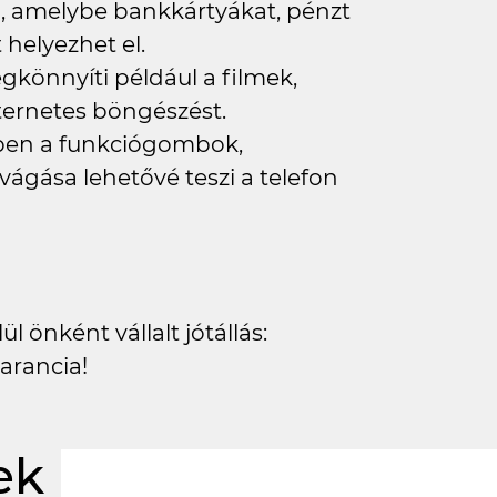
eb, amelybe bankkártyákat, pénzt
elyezhet el.
könnyíti például a filmek,
ternetes böngészést.
lyben a funkciógombok,
vágása lehetővé teszi a telefon
l önként vállalt jótállás:
arancia!
ek