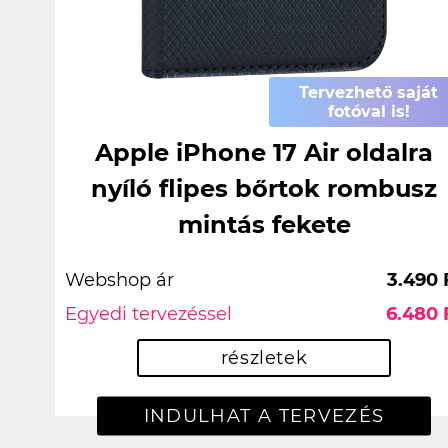
Tervezhető saját
fotóval is!
Apple iPhone 17 Air oldalra
nyíló flipes bőrtok rombusz
mintás fekete
Webshop ár
3.490 
Egyedi tervezéssel
6.480 
részletek
INDULHAT A TERVEZÉS