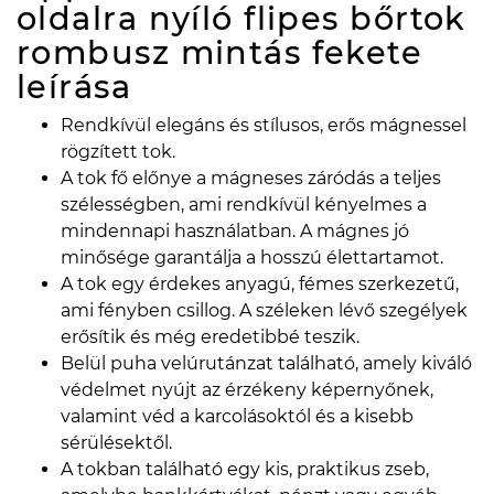
oldalra nyíló flipes bőrtok
rombusz mintás fekete
leírása
Rendkívül elegáns és stílusos, erős mágnessel
rögzített tok.
A tok fő előnye a mágneses záródás a teljes
szélességben, ami rendkívül kényelmes a
mindennapi használatban. A mágnes jó
minősége garantálja a hosszú élettartamot.
A tok egy érdekes anyagú, fémes szerkezetű,
ami fényben csillog. A széleken lévő szegélyek
erősítik és még eredetibbé teszik.
Belül puha velúrutánzat található, amely kiváló
védelmet nyújt az érzékeny képernyőnek,
valamint véd a karcolásoktól és a kisebb
sérülésektől.
A tokban található egy kis, praktikus zseb,