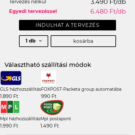
3.490 Ft/db
Tervezés nélkül
6.480 Ft/db
Egyedi tervezéssel
INDULHAT A TERVEZÉS
1 db
kosárba
Választható szállítási módok
GLS házhozszállítás
FOXPOST-Packeta group automatába
1.890 Ft
990 Ft
Mpl házhozszállítás
Mpl postapont
1.990 Ft
1.490 Ft