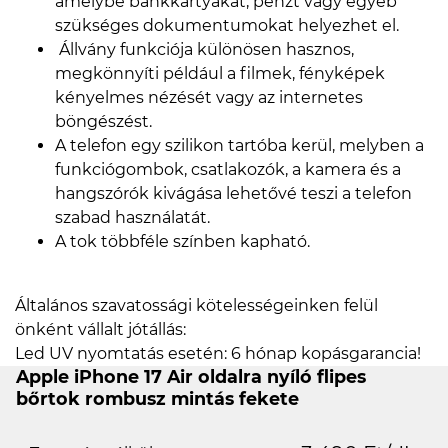
amelybe bankkártyákat, pénzt vagy egyéb
szükséges dokumentumokat helyezhet el.
Állvány funkciója különösen hasznos,
megkönnyíti például a filmek, fényképek
kényelmes nézését vagy az internetes
böngészést.
A telefon egy szilikon tartóba kerül, melyben a
funkciógombok, csatlakozók, a kamera és a
hangszórók kivágása lehetővé teszi a telefon
szabad használatát.
A tok többféle színben kapható.
Általános szavatossági kötelességeinken felül
önként vállalt jótállás:
Led UV nyomtatás esetén: 6 hónap kopásgarancia!
Apple iPhone 17 Air oldalra nyíló flipes
bőrtok rombusz mintás fekete