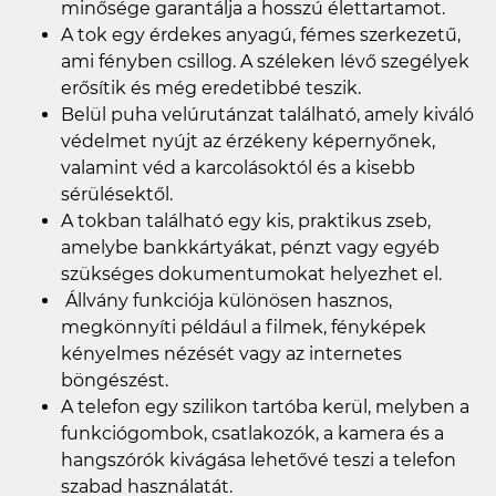
minősége garantálja a hosszú élettartamot.
A tok egy érdekes anyagú, fémes szerkezetű,
ami fényben csillog. A széleken lévő szegélyek
erősítik és még eredetibbé teszik.
Belül puha velúrutánzat található, amely kiváló
védelmet nyújt az érzékeny képernyőnek,
valamint véd a karcolásoktól és a kisebb
sérülésektől.
A tokban található egy kis, praktikus zseb,
amelybe bankkártyákat, pénzt vagy egyéb
szükséges dokumentumokat helyezhet el.
Állvány funkciója különösen hasznos,
megkönnyíti például a filmek, fényképek
kényelmes nézését vagy az internetes
böngészést.
A telefon egy szilikon tartóba kerül, melyben a
funkciógombok, csatlakozók, a kamera és a
hangszórók kivágása lehetővé teszi a telefon
szabad használatát.