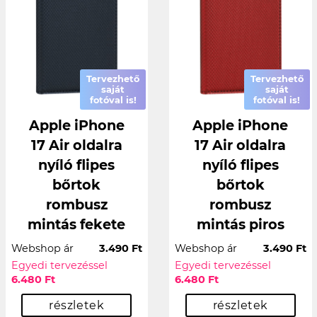
Tervezhető
Tervezhető
saját
saját
fotóval is!
fotóval is!
Apple iPhone
Apple iPhone
17 Air oldalra
17 Air oldalra
nyíló flipes
nyíló flipes
bőrtok
bőrtok
rombusz
rombusz
mintás fekete
mintás piros
Webshop ár
3.490 Ft
Webshop ár
3.490 Ft
Egyedi tervezéssel
Egyedi tervezéssel
6.480 Ft
6.480 Ft
részletek
részletek