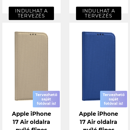
INDULHAT A
INDULHAT A
TERVEZÉS
TERVEZÉS
Tervezhető
Tervezhető
saját
saját
fotóval is!
fotóval is!
Apple iPhone
Apple iPhone
17 Air oldalra
17 Air oldalra
nyíló flipes
nyíló flipes