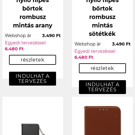
bőrtok
bőrtok
rombusz
rombusz
mintás arany
mintás
sötétkék
Webshop ár
3.490 Ft
Egyedi tervezéssel
Webshop ár
3.490 Ft
6.480 Ft
Egyedi tervezéssel
6.480 Ft
részletek
részletek
INDULHAT A
TERVEZÉS
INDULHAT A
TERVEZÉS