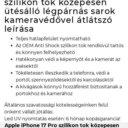
szilikon tok közepesen
ütésálló légpárnás sarok
kameravédővel átlátszó
leírása
Teljes hátlapfelület nyomtatható
Az OEM Anti Shock szilikon tok rendkívül tartós
és könnyen felhelyezhető
Hatékonyan védi a képernyőt és a kamerát az
esésektől
Tökéletesen illeszkedik a telefonra, védi a
portól, szennyeződésektől és karcolásoktól
A kivágások könnyű hozzáférést biztosítanak a
portokhoz és kamerához
Általános szavatossági kötelességeinken felül
önként vállalt jótállás:
Led UV nyomtatás esetén: 6 hónap kopásgarancia!
Apple iPhone 17 Pro szilikon tok közepesen