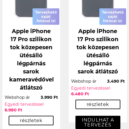
Tervezhető
Tervezhető
saját
saját
fotóval is!
fotóval is!
Apple iPhone
Apple iPhone
17 Pro szilikon
17 Pro szilikon
tok közepesen
tok közepesen
ütésálló
ütésálló
légpárnás
légpárnás
sarok
sarok átlátszó
kameravédővel
Webshop ár
3.490 Ft
átlátszó
Egyedi tervezéssel
6.480 Ft
Webshop ár
3.990 Ft
Egyedi tervezéssel
részletek
6.980 Ft
INDULHAT A
részletek
TERVEZÉS