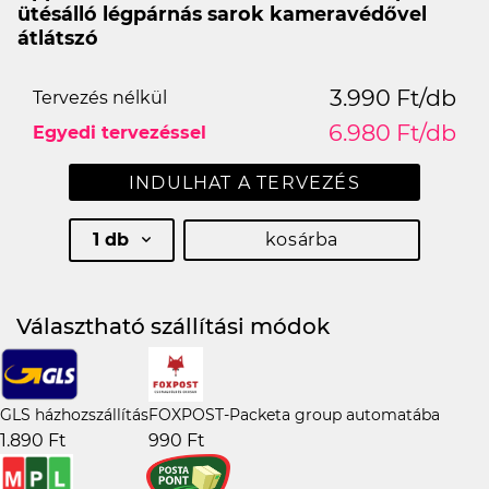
ütésálló légpárnás sarok kameravédővel
átlátszó
3.990 Ft/db
Tervezés nélkül
6.980 Ft/db
Egyedi tervezéssel
INDULHAT A TERVEZÉS
1 db
kosárba
Választható szállítási módok
GLS házhozszállítás
FOXPOST-Packeta group automatába
1.890 Ft
990 Ft