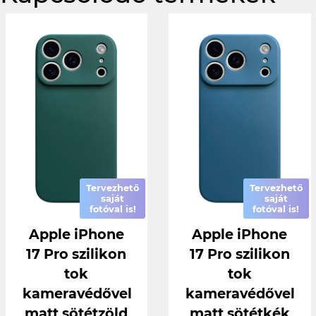
Tervezhető
Tervezhető
saját
saját
fotóval is!
fotóval is!
Apple iPhone
Apple iPhone
17 Pro szilikon
17 Pro szilikon
tok
tok
kameravédővel
kameravédővel
matt sötétzöld
matt sötétkék