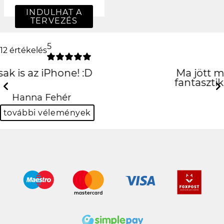
INDULHAT A
TERVEZÉS
5
12 értékelés
Ma jött meg a tokom és egyszerűen
fantasztikus! :D KÖSZI EGYEDIALMA!
Previous
N
Krisztián Bulgur
további vélemények