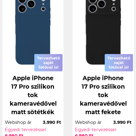
Tervezhető
Tervezhető
saját
saját
fotóval is!
fotóval is!
Apple iPhone
Apple iPhone
17 Pro szilikon
17 Pro szilikon
tok
tok
kameravédővel
kameravédővel
matt sötétkék
matt fekete
Webshop ár
3.990 Ft
Webshop ár
3.990 Ft
Egyedi tervezéssel
Egyedi tervezéssel
6.980 Ft
6.980 Ft