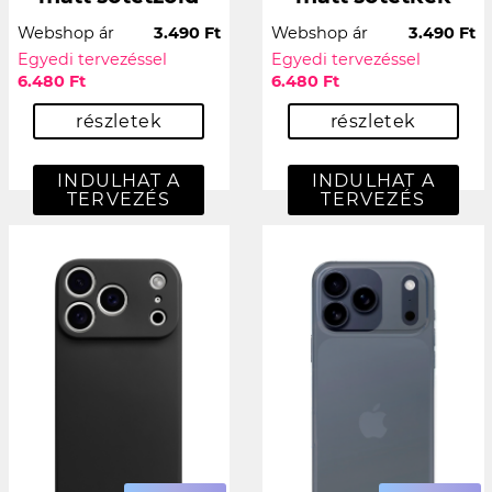
Webshop ár
3.490 Ft
Webshop ár
3.490 Ft
Egyedi tervezéssel
Egyedi tervezéssel
6.480 Ft
6.480 Ft
részletek
részletek
INDULHAT A
INDULHAT A
TERVEZÉS
TERVEZÉS