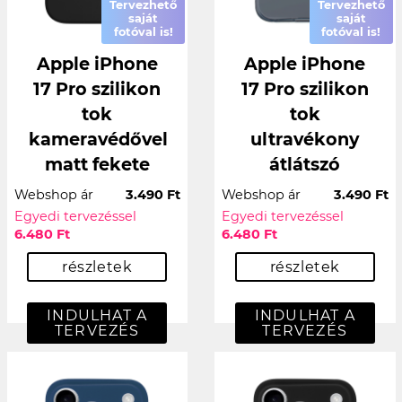
Tervezhető
Tervezhető
saját
saját
fotóval is!
fotóval is!
Apple iPhone
Apple iPhone
17 Pro szilikon
17 Pro szilikon
tok
tok
kameravédővel
ultravékony
matt fekete
átlátszó
Webshop ár
3.490 Ft
Webshop ár
3.490 Ft
Egyedi tervezéssel
Egyedi tervezéssel
6.480 Ft
6.480 Ft
részletek
részletek
INDULHAT A
INDULHAT A
TERVEZÉS
TERVEZÉS