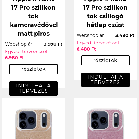
17 Pro szilikon
17 Pro szilikon
tok
tok csillogó
kameravédővel
hátlap ezüst
matt piros
Webshop ár
3.490 Ft
Egyedi tervezéssel
Webshop ár
3.990 Ft
6.480 Ft
Egyedi tervezéssel
6.980 Ft
részletek
részletek
INDULHAT A
TERVEZÉS
INDULHAT A
TERVEZÉS