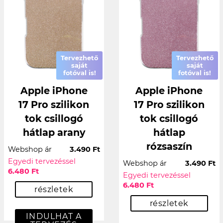
Tervezhető
Tervezhető
saját
saját
fotóval is!
fotóval is!
Apple iPhone
Apple iPhone
17 Pro szilikon
17 Pro szilikon
tok csillogó
tok csillogó
hátlap arany
hátlap
rózsaszín
Webshop ár
3.490 Ft
Egyedi tervezéssel
Webshop ár
3.490 Ft
6.480 Ft
Egyedi tervezéssel
6.480 Ft
részletek
részletek
INDULHAT A