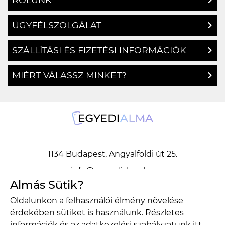
ÜGYFÉLSZOLGÁLAT
SZÁLLÍTÁSI ÉS FIZETÉSI INFORMÁCIÓK
MIÉRT VÁLASSZ MINKET?
1134 Budapest, Angyalföldi út 25.
info@egyedialma.hu
Almás Sütik?
Oldalunkon a felhasználói élmény növelése
1134 Budapest, Angyalföldi út 25.
érdekében sütiket is használunk. Részletes
info@egyedialma.hu
információk és az adatkezelési szabályzatunk
itt