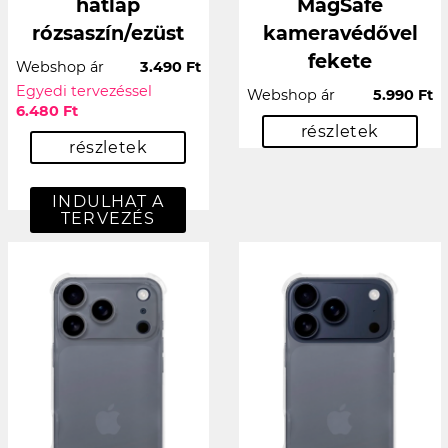
hátlap
MagSafe
rózsaszín/ezüst
kameravédővel
fekete
Webshop ár
3.490 Ft
Egyedi tervezéssel
Webshop ár
5.990 Ft
6.480 Ft
részletek
részletek
INDULHAT A
TERVEZÉS