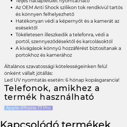
Teljes hátlapfelület nyomtatható
Az OEM Anti Shock szilikon tok rendkívül tartós
és könnyen felhelyezhető
Hatékonyan védi a képernyőt és a kamerát az
esésektől
Tökéletesen illeszkedik a telefonra, védi a
portól, szennyeződésektől és karcolásoktól
A kivágások könnyű hozzáférést biztosítanak a
portokhoz és kamerához
Általános szavatossági kötelességeinken felül
önként vállalt jótállás:
Led UV nyomtatás esetén: 6 hónap kopásgarancia!
Telefonok, amikhez a
termék használható
Apple iPhone 17 Pro
Kapcsolódó termékek