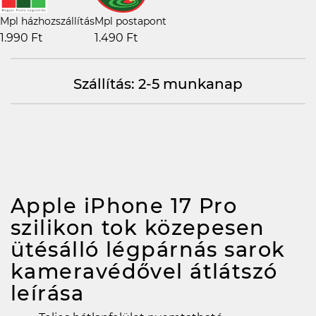
Mpl házhozszállítás
Mpl postapont
1.990 Ft
1.490 Ft
Szállítás: 2-5 munkanap
Apple iPhone 17 Pro
szilikon tok közepesen
ütésálló légpárnás sarok
kameravédővel átlátszó
leírása