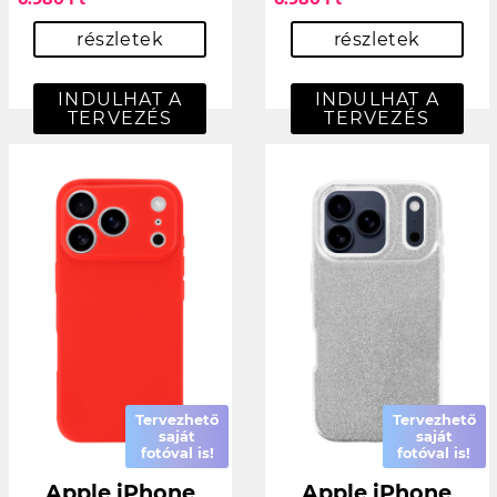
részletek
részletek
INDULHAT A
INDULHAT A
TERVEZÉS
TERVEZÉS
Tervezhető
Tervezhető
saját
saját
fotóval is!
fotóval is!
Apple iPhone
Apple iPhone