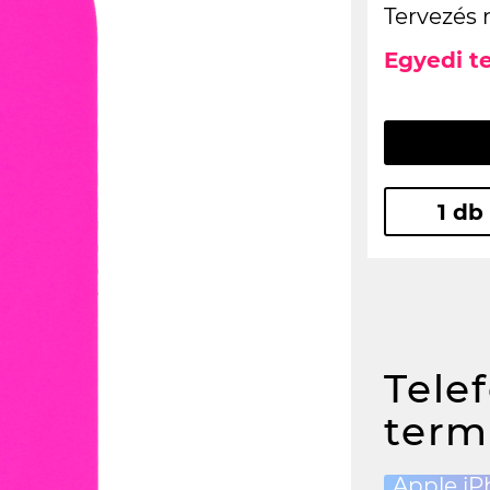
Tervezés 
Egyedi t
1 db
Tele
term
Apple iP