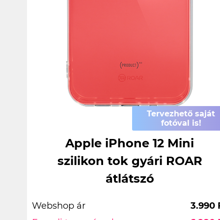
Tervezhető saját
fotóval is!
Apple iPhone 12 Mini
szilikon tok gyári ROAR
átlátszó
Webshop ár
3.990 