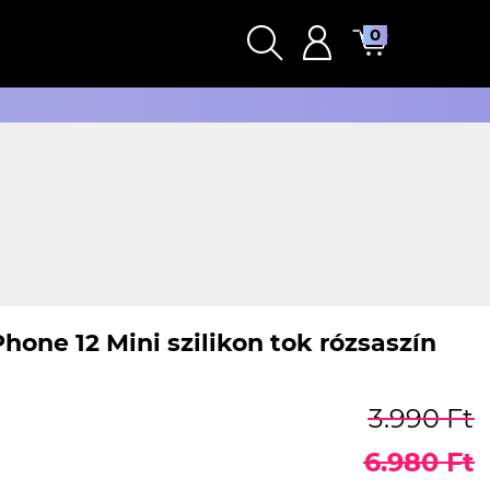
0
hone 12 Mini szilikon tok rózsaszín
3.990 Ft
6.980 Ft