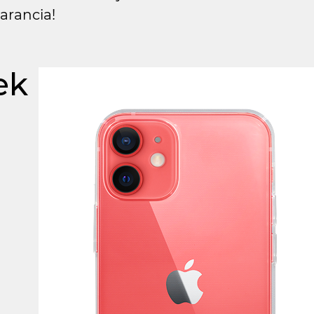
arancia!
ek