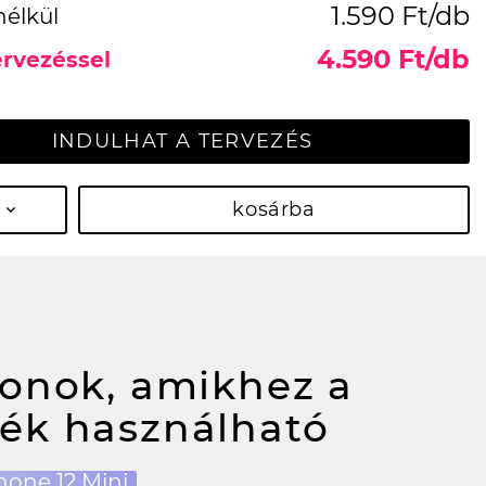
1.590 Ft/db
nélkül
4.590 Ft/db
ervezéssel
INDULHAT A TERVEZÉS
kosárba
fonok, amikhez a
ék használható
hone 12 Mini