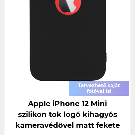
Tervezhető saját
fotóval is!
Apple iPhone 12 Mini
szilikon tok logó kihagyós
kameravédővel matt fekete