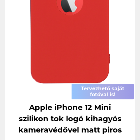
Tervezhető saját
fotóval is!
Apple iPhone 12 Mini
szilikon tok logó kihagyós
kameravédővel matt piros