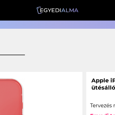
Apple i
ütésáll
Tervezés 