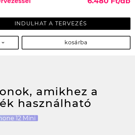
6.480 Ft/db
ervezéssel
INDULHAT A TERVEZÉS
kosárba
fonok, amikhez a
ék használható
hone 12 Mini