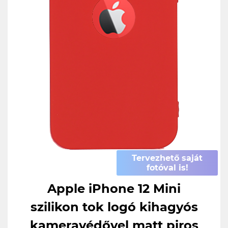
Tervezhető saját
fotóval is!
Apple iPhone 12 Mini
szilikon tok logó kihagyós
kameravédővel matt piros