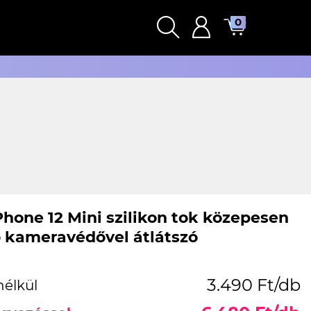
0
Phone 12 Mini szilikon tok közepesen
ó kameravédővel átlátszó
3.490 Ft/db
nélkül