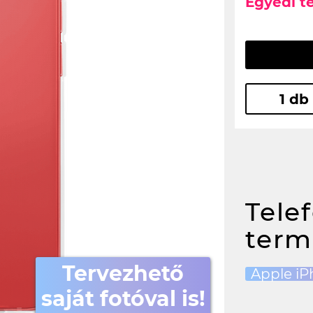
Egyedi t
1 db
Tele
term
Tervezhető
Apple iP
saját fotóval is!