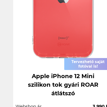
Tervezhető saját
fotóval is!
Apple iPhone 12 Mini
szilikon tok gyári ROAR
átlátszó
Webshop ár
3.990 