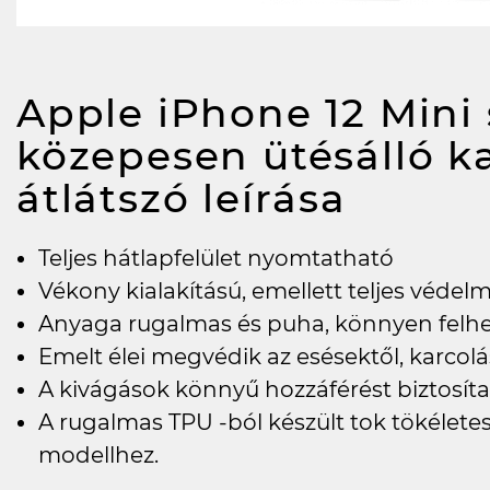
Apple iPhone 12 Mini 
közepesen ütésálló 
átlátszó
leírása
Teljes hátlapfelület nyomtatható
Vékony kialakítású, emellett teljes védel
Anyaga rugalmas és puha, könnyen felh
Emelt élei megvédik az esésektől, karcolás
A kivágások könnyű hozzáférést biztosí
A rugalmas TPU -ból készült tok tökéletes
modellhez.