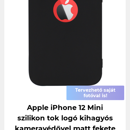
Tervezhető saját
fotóval is!
Apple iPhone 12 Mini
szilikon tok logó kihagyós
kameravédővel matt fekete