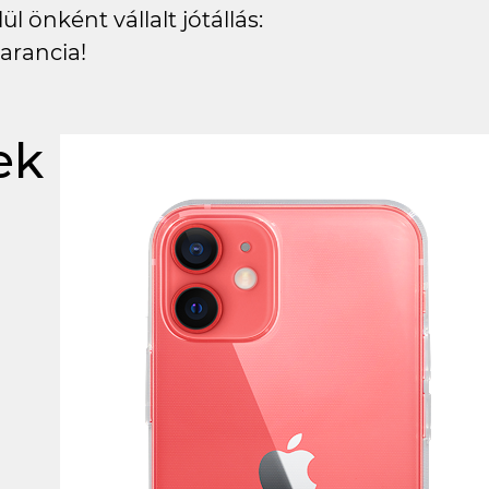
l önként vállalt jótállás:
arancia!
ek