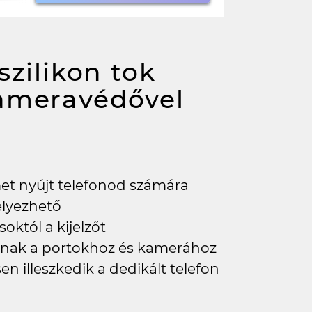
szilikon tok
kameravédővel
met nyújt telefonod számára
elyezhető
októl a kijelzőt
tanak a portokhoz és kamerához
en illeszkedik a dedikált telefon