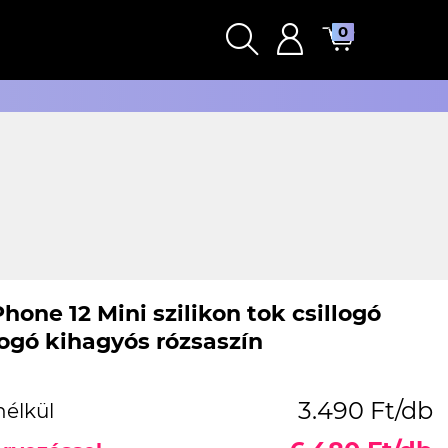
0
hone 12 Mini szilikon tok csillogó
logó kihagyós rózsaszín
3.490 Ft/db
nélkül