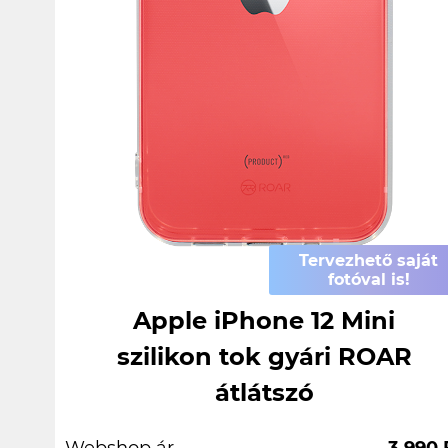
Tervezhető saját
fotóval is!
Apple iPhone 12 Mini
szilikon tok gyári ROAR
átlátszó
Webshop ár
3.990 