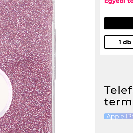
Egyedi t
1 db
Tele
term
Apple iP