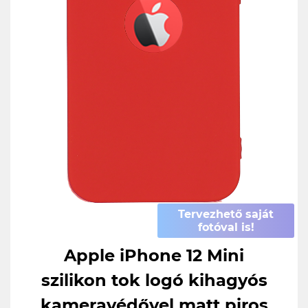
Tervezhető saját
fotóval is!
Apple iPhone 12 Mini
szilikon tok logó kihagyós
kameravédővel matt piros