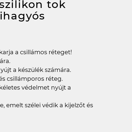
szilikon tok
kihagyós
karja a csillámos réteget!
ára.
yújt a készülék számára.
 és csillámporos réteg.
kéletes védelmet nyújt a
, emelt szélei védik a kijelzőt és