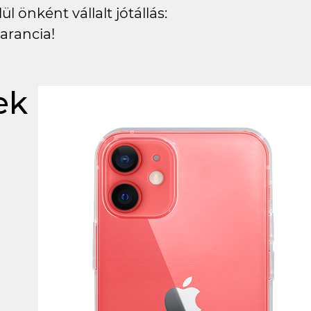
l önként vállalt jótállás:
arancia!
ek