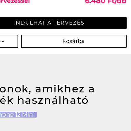
6.480 Ft/db
ervezéssel
INDULHAT A TERVEZÉS
kosárba
fonok, amikhez a
ék használható
hone 12 Mini