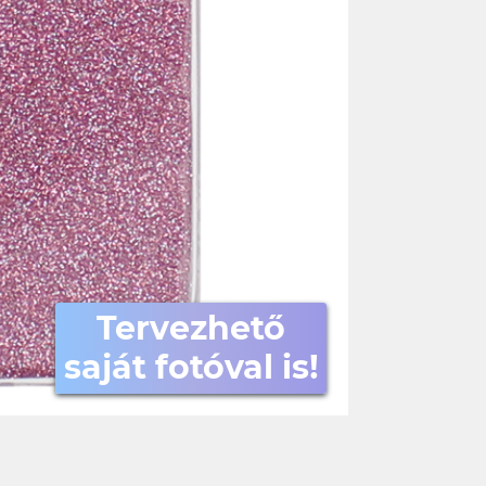
Tervezhető
saját fotóval is!