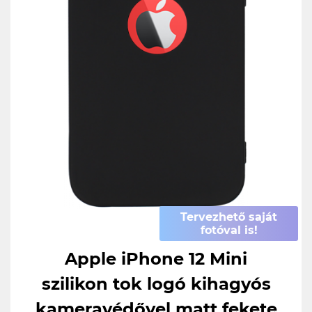
Tervezhető saját
fotóval is!
Apple iPhone 12 Mini
szilikon tok logó kihagyós
kameravédővel matt fekete