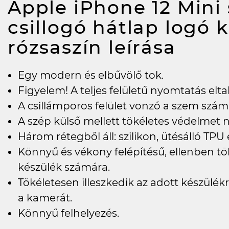
Apple iPhone 12 Mini 
csillogó hátlap logó 
rózsaszín
leírása
Egy modern és elbűvölő tok.
Figyelem! A teljes felületű nyomtatás elta
A csillámporos felület vonzó a szem szám
A szép külső mellett tökéletes védelmet n
Három rétegből áll: szilikon, ütésálló TPU
Könnyű és vékony felépítésű, ellenben tö
készülék számára.
Tökéletesen illeszkedik az adott készülékre
a kamerát.
Könnyű felhelyezés.