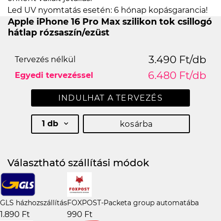
Led UV nyomtatás esetén: 6 hónap kopásgarancia!
Apple iPhone 16 Pro Max szilikon tok csillogó
hátlap rózsaszín/ezüst
3.490 Ft/db
Tervezés nélkül
6.480 Ft/db
Egyedi tervezéssel
INDULHAT A TERVEZÉS
1 db
kosárba
Választható szállítási módok
GLS házhozszállítás
FOXPOST-Packeta group automatába
1.890 Ft
990 Ft