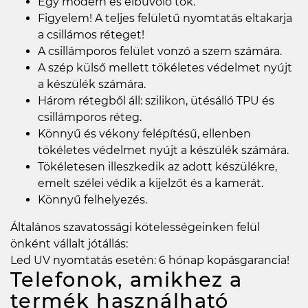
Egy modern és elbűvölő tok.
Figyelem! A teljes felületű nyomtatás eltakarja
a csillámos réteget!
A csillámporos felület vonzó a szem számára.
A szép külső mellett tökéletes védelmet nyújt
a készülék számára.
Három rétegből áll: szilikon, ütésálló TPU és
csillámporos réteg.
Könnyű és vékony felépítésű, ellenben
tökéletes védelmet nyújt a készülék számára.
Tökéletesen illeszkedik az adott készülékre,
emelt szélei védik a kijelzőt és a kamerát.
Könnyű felhelyezés.
Általános szavatossági kötelességeinken felül
önként vállalt jótállás:
Led UV nyomtatás esetén: 6 hónap kopásgarancia!
Telefonok, amikhez a
termék használható