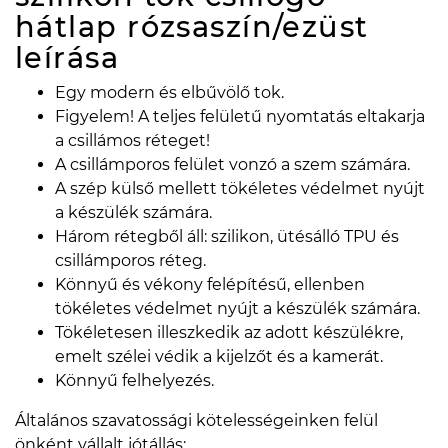
hátlap rózsaszín/ezüst
leírása
Egy modern és elbűvölő tok.
Figyelem! A teljes felületű nyomtatás eltakarja
a csillámos réteget!
A csillámporos felület vonzó a szem számára.
A szép külső mellett tökéletes védelmet nyújt
a készülék számára.
Három rétegből áll: szilikon, ütésálló TPU és
csillámporos réteg.
Könnyű és vékony felépítésű, ellenben
tökéletes védelmet nyújt a készülék számára.
Tökéletesen illeszkedik az adott készülékre,
emelt szélei védik a kijelzőt és a kamerát.
Könnyű felhelyezés.
Általános szavatossági kötelességeinken felül
önként vállalt jótállás: