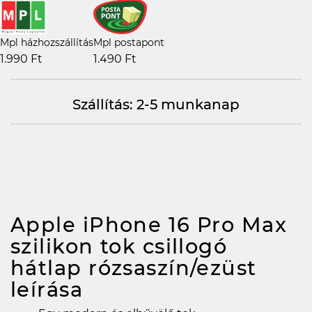
Mpl házhozszállítás
Mpl postapont
1.990 Ft
1.490 Ft
Szállítás: 2-5 munkanap
Apple iPhone 16 Pro Max
szilikon tok csillogó
hátlap rózsaszín/ezüst
leírása