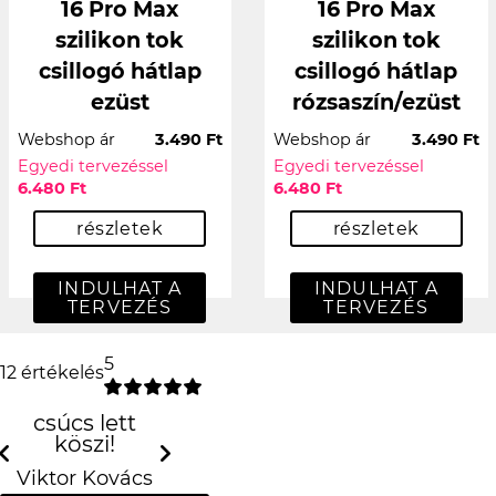
16 Pro Max
16 Pro Max
szilikon tok
szilikon tok
csillogó hátlap
csillogó hátlap
ezüst
rózsaszín/ezüst
Webshop ár
3.490 Ft
Webshop ár
3.490 Ft
Egyedi tervezéssel
Egyedi tervezéssel
6.480 Ft
6.480 Ft
részletek
részletek
INDULHAT A
INDULHAT A
TERVEZÉS
TERVEZÉS
5
12 értékelés
csúcs lett köszi!
Previous
N
Viktor Kovács