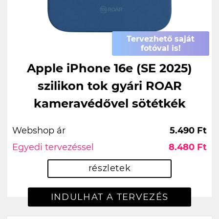
Tervezhető saját
fotóval is!
Apple iPhone 16e (SE 2025)
szilikon tok gyári ROAR
kameravédővel sötétkék
Webshop ár
5.490 Ft
Egyedi tervezéssel
8.480 Ft
részletek
INDULHAT A TERVEZÉS