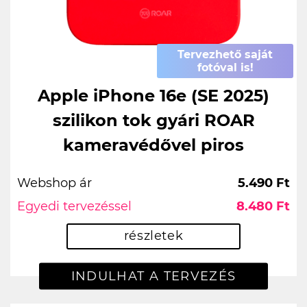
Tervezhető saját
fotóval is!
Apple iPhone 16e (SE 2025)
szilikon tok gyári ROAR
kameravédővel piros
Webshop ár
5.490 Ft
Egyedi tervezéssel
8.480 Ft
részletek
INDULHAT A TERVEZÉS